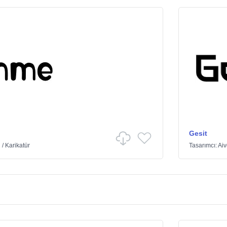
Gesit
ü
/
Karikatür
Tasarımcı:
Ai