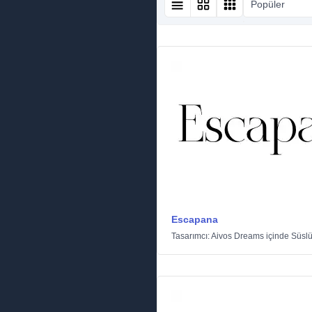
Popüler
Escapana
Tasarımcı:
Aivos Dreams
içinde
Süsl