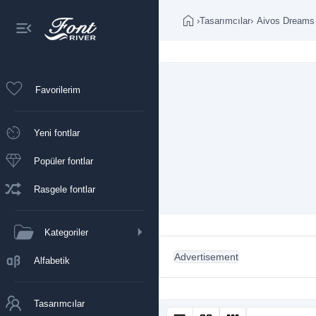
›
Tasarımcılar
›
Aivos Dreams
Favorilerim
Yeni fontlar
Popüler fontlar
Rasgele fontlar
Kategoriler
Advertisement
Alfabetik
Tasarımcılar