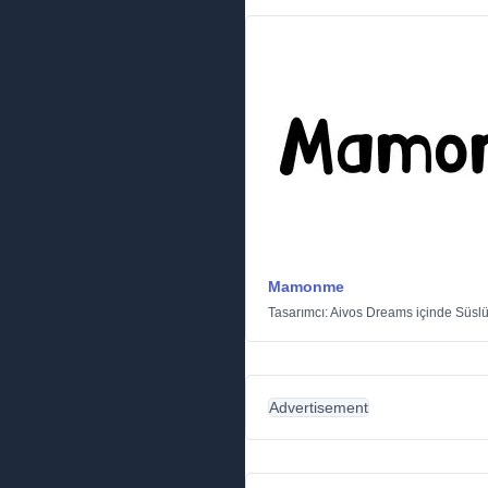
Mamonme
Tasarımcı:
Aivos Dreams
içinde
Süsl
Advertisement