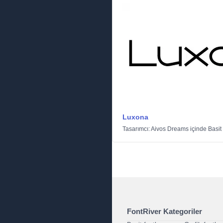
Luxona
Tasarımcı:
Aivos Dreams
içinde
Basit
FontRiver Kategoriler