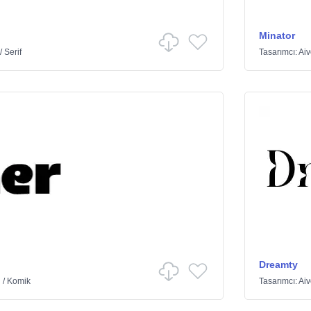
Minator
/
Serif
Tasarımcı:
Ai
Dreamty
ü
/
Komik
Tasarımcı:
Ai