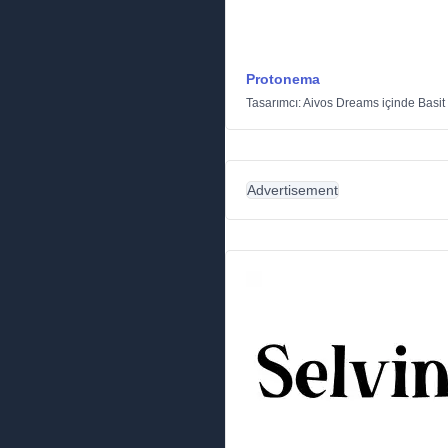
Protonema
Tasarımcı:
Aivos Dreams
içinde
Basit
Advertisement