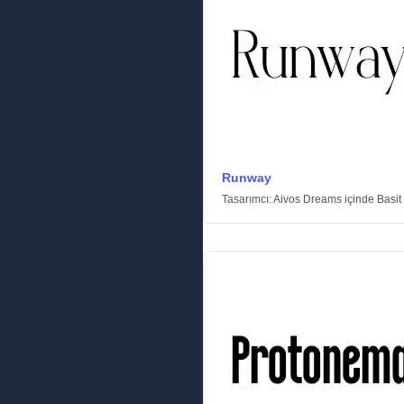
Runway
Tasarımcı:
Aivos Dreams
içinde
Basit