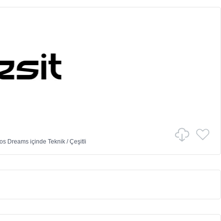
vos Dreams
içinde
Teknik
/
Çeşitli