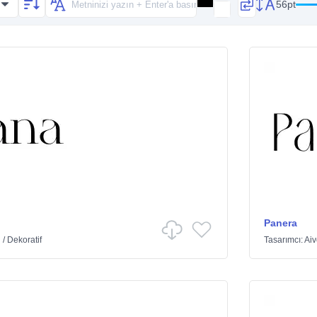
56pt
Panera
ü
/
Dekoratif
Tasarımcı:
Ai