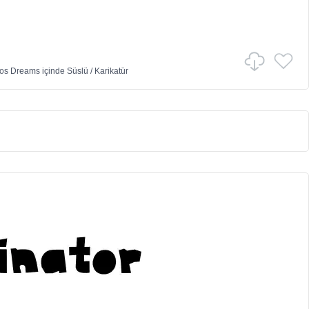
vos Dreams
içinde
Süslü
/
Karikatür