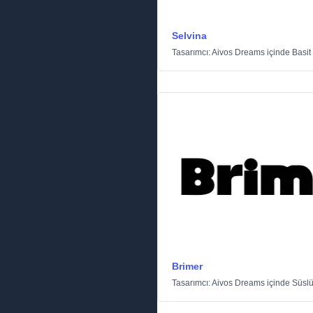
Selvina
Tasarımcı:
Aivos Dreams
içinde
Basit
Brimer
Tasarımcı:
Aivos Dreams
içinde
Süsl