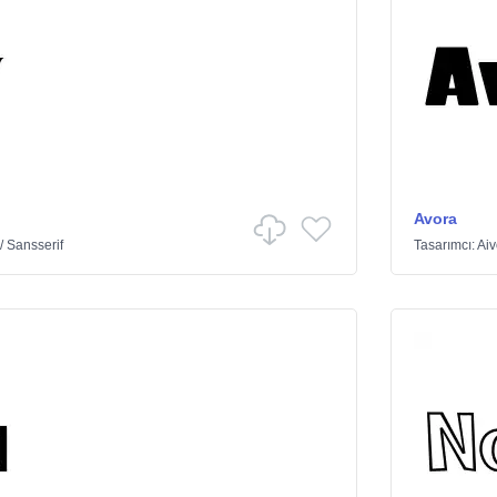
Avora
/
Sansserif
Tasarımcı:
Ai