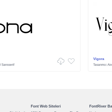
Vigora
/
Sansserif
Tasarımcı:
Ai
Font Web Siteleri
FontRiver Bağ