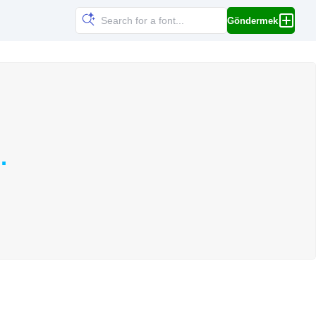
Göndermek
.