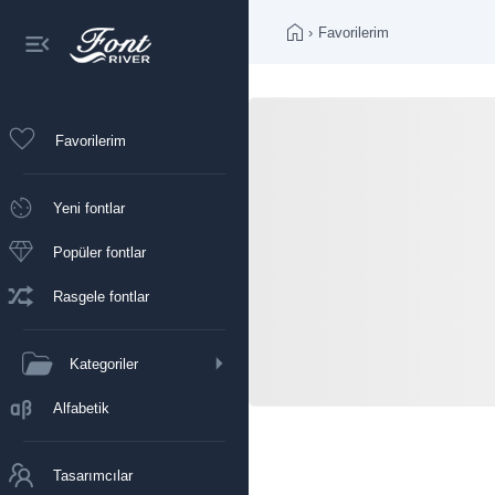
›
Favorilerim
Favorilerim
Yeni fontlar
Popüler fontlar
Rasgele fontlar
Kategoriler
Alfabetik
Tasarımcılar