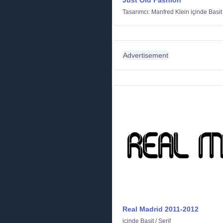
Just Old Fashion
Tasarımcı:
Manfred Klein
içinde
Basit
Advertisement
Real Madrid 2011-2012
içinde
Basit
/
Serif