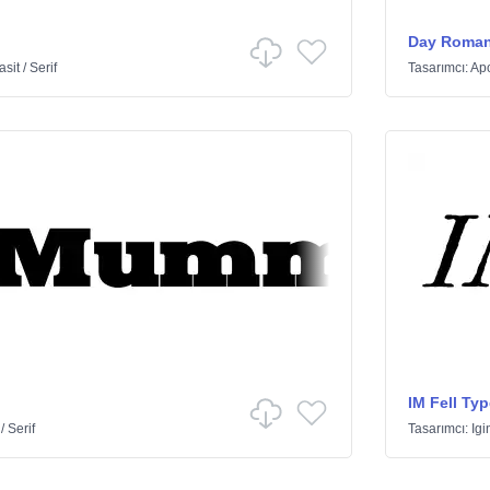
Day Roma
asit
/
Serif
Tasarımcı:
Apo
IM Fell Ty
/
Serif
Tasarımcı:
Igi