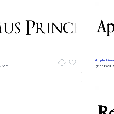
Apple Gar
/
Serif
içinde
Basit
/