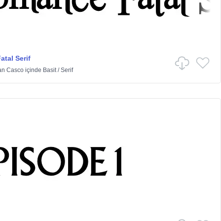
tal Serif
an Casco
içinde
Basit
/
Serif