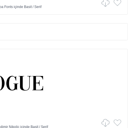
ba Fonts
içinde
Basit
/
Serif
dimir Nikolic
içinde
Basit
/
Serif