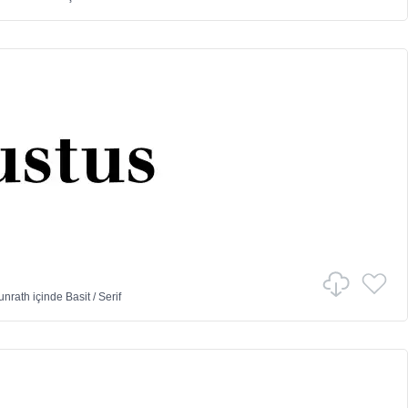
unrath
içinde
Basit
/
Serif