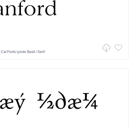
 Cat Fonts
içinde
Basit
/
Serif