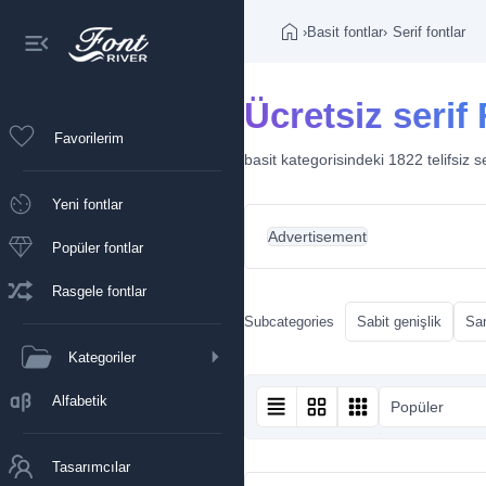
›
Basit fontlar
›
Serif fontlar
Ücretsiz serif 
Favorilerim
basit kategorisindeki 1822 telifsiz se
Yeni fontlar
Advertisement
Popüler fontlar
Rasgele fontlar
Subcategories
Sabit genişlik
San
Kategoriler
Alfabetik
Popüler
Tasarımcılar