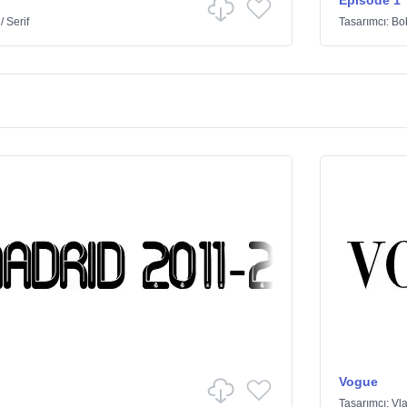
Episode 1
/
Serif
Tasarımcı:
Bo
Vogue
Tasarımcı:
Vla