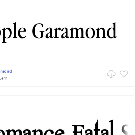
amond
Serif