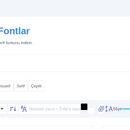
Fontlar
rif fontunu indirin.
sserif
Serif
Çeşitli
56pt