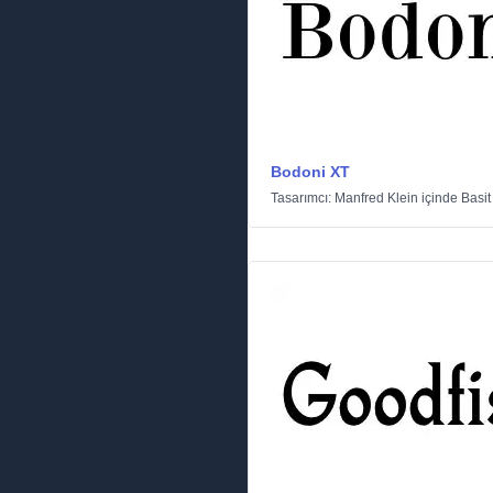
Bodoni XT
Tasarımcı:
Manfred Klein
içinde
Basit