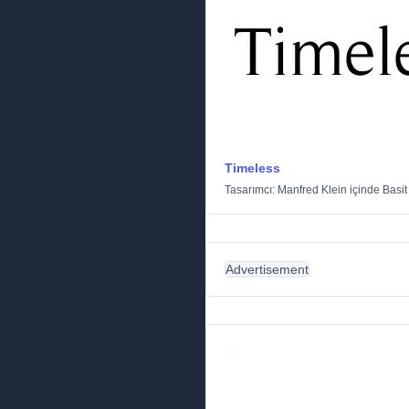
Timeless
Tasarımcı:
Manfred Klein
içinde
Basit
Advertisement