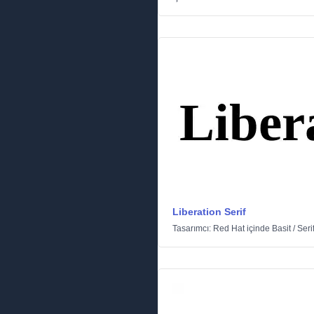
Liberation Serif
Tasarımcı:
Red Hat
içinde
Basit
/
Seri