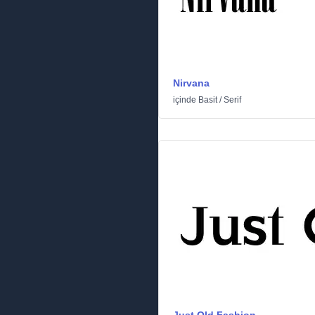
Nirvana
içinde
Basit
/
Serif