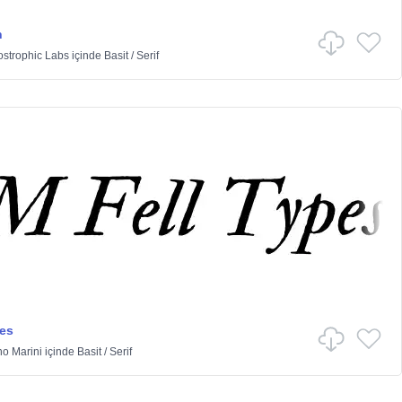
n
strophic Labs
içinde
Basit
/
Serif
pes
no Marini
içinde
Basit
/
Serif