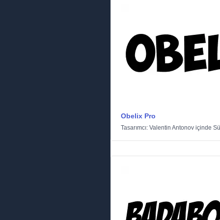
Obelix Pro
Tasarımcı:
Valentin Antonov
içinde
Sü