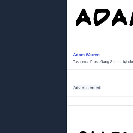
Adam Warren
Tasarımcı:
Press Gang Studios
içind
Advertisement