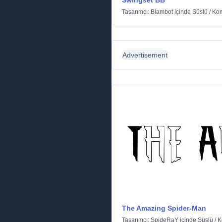
Swingset BB
Tasarımcı:
Blambot
içinde
Süslü
/
Ko
Advertisement
The Amazing Spider-Man
Tasarımcı:
SpideRaY
içinde
Süslü
/
K