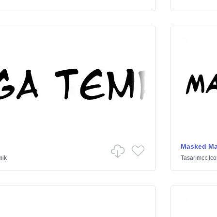
Masked Ma
mik
Tasarımcı:
Ico