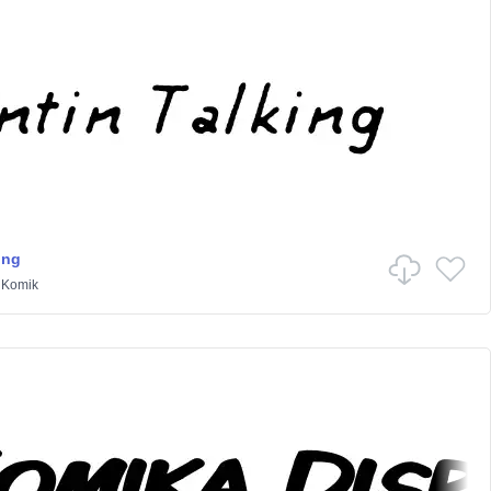
ing
/
Komik