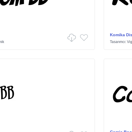
Komika Di
mik
Tasarımcı:
Vig