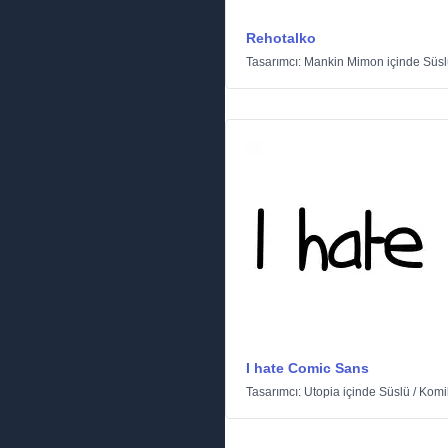
Rehotalko
Tasarımcı:
Mankin Mimon
içinde
Süsl
I hate Comic Sans
Tasarımcı:
Utopia
içinde
Süslü
/
Komi