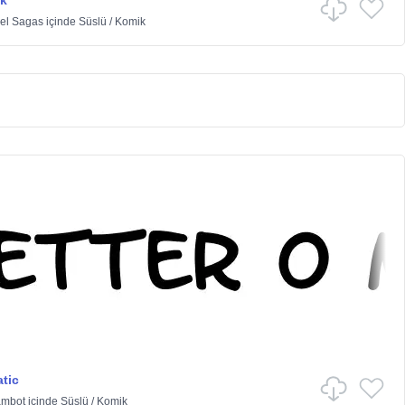
k
xel Sagas
içinde
Süslü
/
Komik
tic
ambot
içinde
Süslü
/
Komik