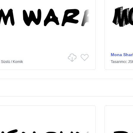
Mona Shar
e
Süslü
/
Komik
Tasarımcı:
JS