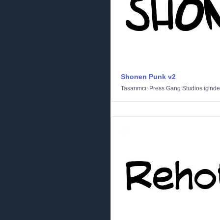
Shonen Punk v2
Tasarımcı:
Press Gang Studios
içind