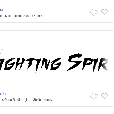
ta!
ipe Millon
içinde
Süslü
/
Komik
irit
ess Gang Studios
içinde
Süslü
/
Komik