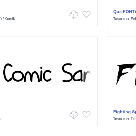
Que FONTi
ü
/
Komik
Tasarımcı:
Fel
Fighting Sp
k
Tasarımcı:
Pr