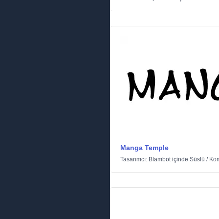
Manga Temple
Tasarımcı:
Blambot
içinde
Süslü
/
Ko