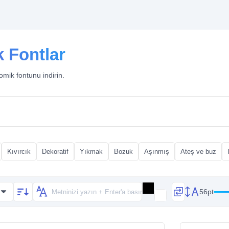
k Fontlar
omik fontunu indirin.
Kıvırcık
Dekoratif
Yıkmak
Bozuk
Aşınmış
Ateş ve buz
56pt