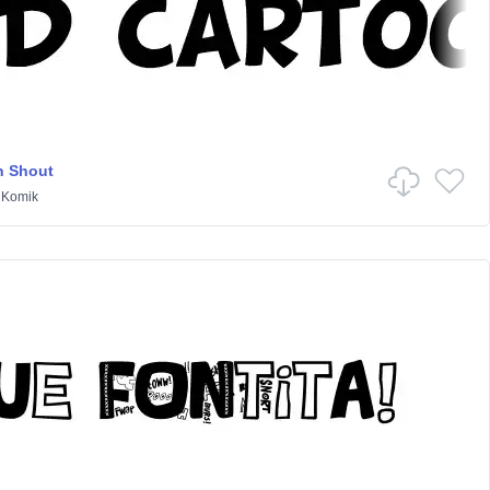
n Shout
/
Komik