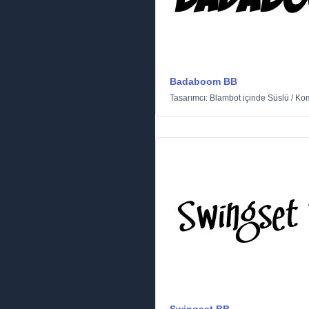
Badaboom BB
Tasarımcı:
Blambot
içinde
Süslü
/
Ko