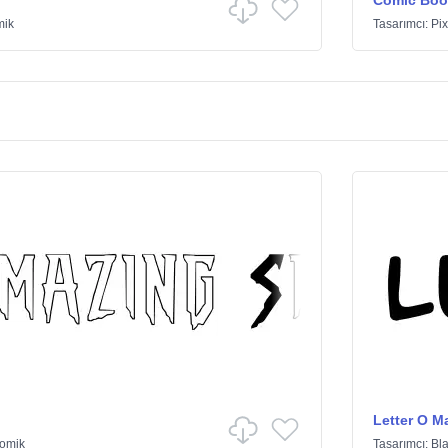
Comic Boo
mik
Tasarımcı:
Pi
Letter O Ma
omik
Tasarımcı:
Bl