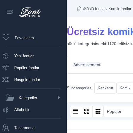
›
Süslü fontlar
›
Komik fontlar
Ücretsiz komi
Favorilerim
süslü kategorisindeki 1120 telifsiz k
Yeni fontlar
Advertisement
Popüler fontlar
Rasgele fontlar
Subcategories
Karikatür
Komik
Kategoriler
Alfabetik
Popüler
Tasarımcılar