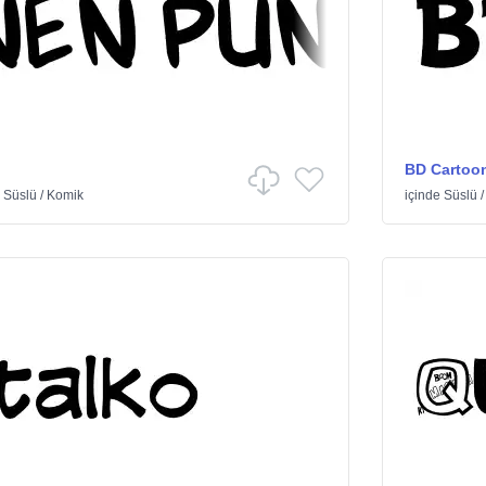
BD Cartoo
e
Süslü
/
Komik
içinde
Süslü