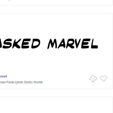
rvel
nian Fonts
içinde
Süslü
/
Komik