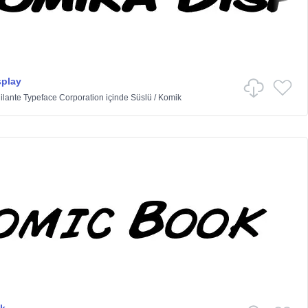
splay
ilante Typeface Corporation
içinde
Süslü
/
Komik