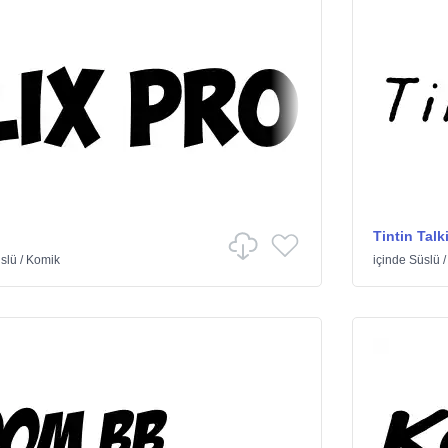
Tintin Talk
slü
/
Komik
içinde
Süslü