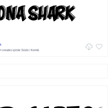
k
H creates
içinde
Süslü
/
Komik