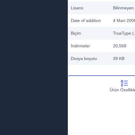
Lisans
Bilinmeyen
Date of addition
4 Mart 200
Biçim
TrueType (.
İndirmeler
20,568
Dosya boyutu
39 KB
Ürün Özellikle