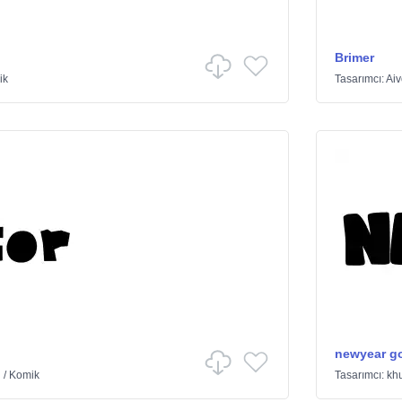
Brimer
ik
Tasarımcı:
Ai
newyear g
ü
/
Komik
Tasarımcı:
kh