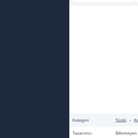
Kategori
Süslü
›
K
Tasarımcı:
Bilinmeyen