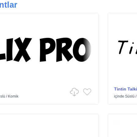
ntlar
Tintin Talk
slü
/
Komik
içinde
Süslü