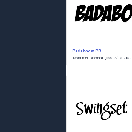
Badaboom BB
Tasarımcı:
Blambot
içinde
Süslü
/
Ko