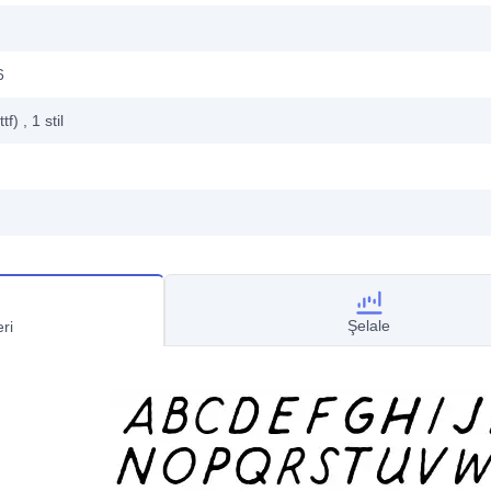
6
ttf)
, 1
stil
Şelale
ri