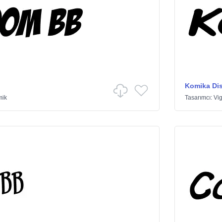
Komika Di
mik
Tasarımcı:
Vig