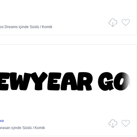
vos Dreams
içinde
Süslü
/
Komik
oo
urasan
içinde
Süslü
/
Komik