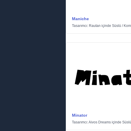
Maniche
Tasarımcı:
Rautan
içinde
Süslü
/
Kom
Minator
Tasarımcı:
Aivos Dreams
içinde
Süsl