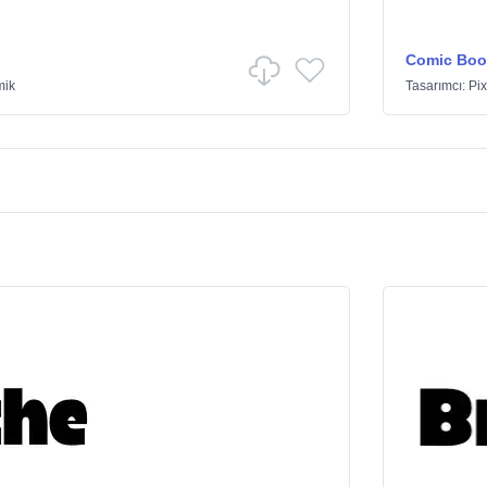
Comic Boo
mik
Tasarımcı:
Pi