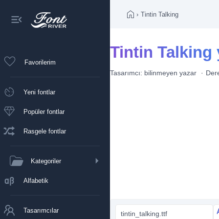
›
Tintin Talking
Tintin Talking 
Favorilerim
Tasarımcı:
bilinmeyen yazar
Der
Yeni fontlar
Popüler fontlar
Rasgele fontlar
Kategoriler
Alfabetik
Tasarımcılar
tintin_talking.ttf