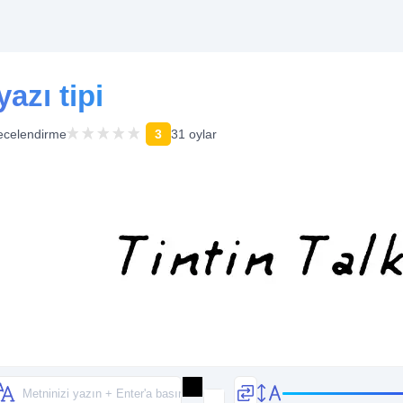
yazı tipi
ecelendirme
3
31 oylar