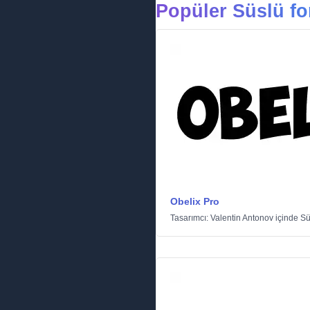
Popüler Süslü fo
Obelix Pro
Tasarımcı:
Valentin Antonov
içinde
Sü