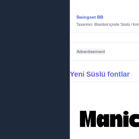
Swingset BB
Tasarımcı:
Blambot
içinde
Süslü
/
Ko
Advertisement
Yeni Süslü fontlar