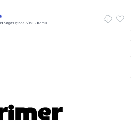
k
xel Sagas
içinde
Süslü
/
Komik