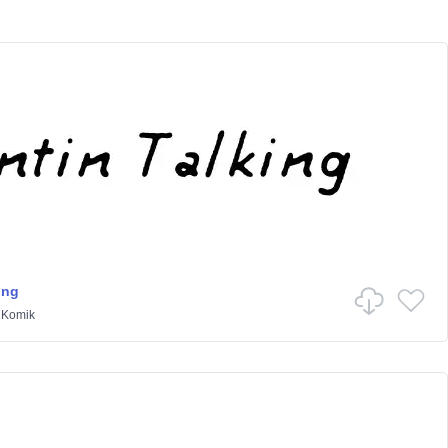
ing
/
Komik