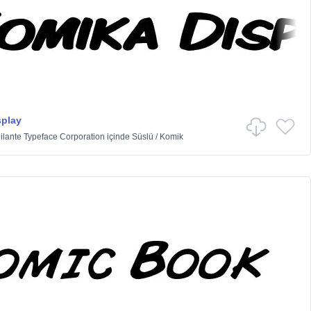
splay
ilante Typeface Corporation
içinde
Süslü
/
Komik