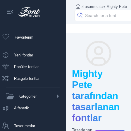
›
Tasarımcılar
›
Mighty Pete
Favorilerim
Yeni fontlar
Popüler fontlar
Mighty
Rasgele fontlar
Pete
tarafından
Kategoriler
tasarlanan
Alfabetik
fontlar
Tasarımcılar
Tasarlanan