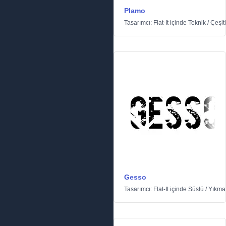
Plamo
Tasarımcı:
Flat-It
içinde
Teknik
/
Çeşitl
Gesso
Tasarımcı:
Flat-It
içinde
Süslü
/
Yıkma