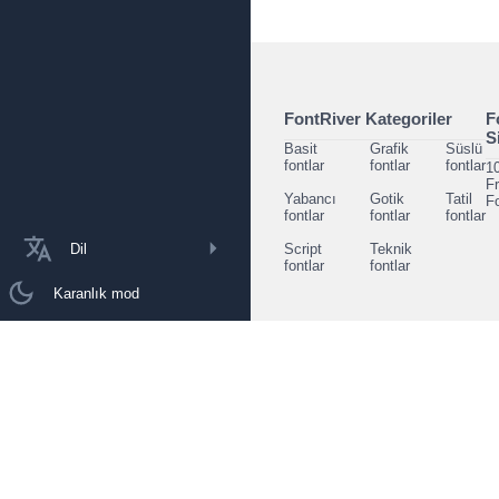
FontRiver Kategoriler
F
S
Basit
Grafik
Süslü
fontlar
fontlar
fontlar
1
F
Yabancı
Gotik
Tatil
F
fontlar
fontlar
fontlar
Dil
Script
Teknik
fontlar
fontlar
Karanlık mod