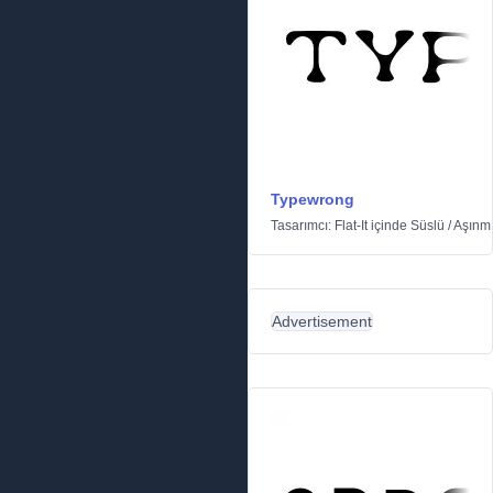
Typewrong
Tasarımcı:
Flat-It
içinde
Süslü
/
Aşınm
Advertisement