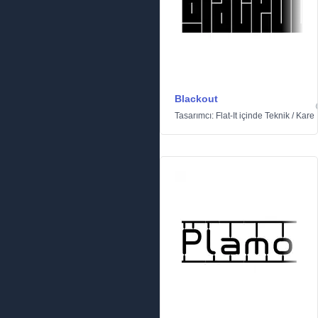
Blackout
Tasarımcı:
Flat-It
içinde
Teknik
/
Kare