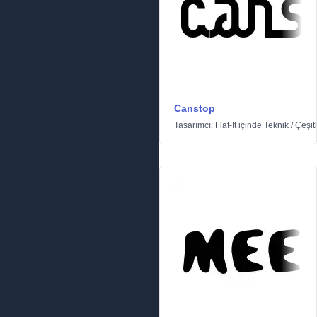
Canstop
Tasarımcı:
Flat-It
içinde
Teknik
/
Çeşitl