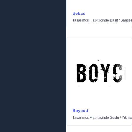
Bebas
Tasarımcı:
Flat-It
içinde
Basit
/
Sansse
Boycott
Tasarımcı:
Flat-It
içinde
Süslü
/
Yıkma