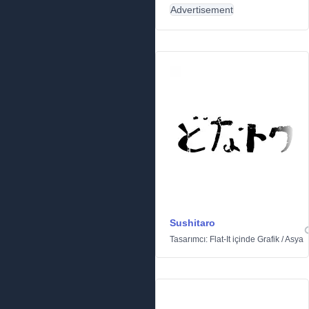
Advertisement
Sushitaro
Tasarımcı:
Flat-It
içinde
Grafik
/
Asya