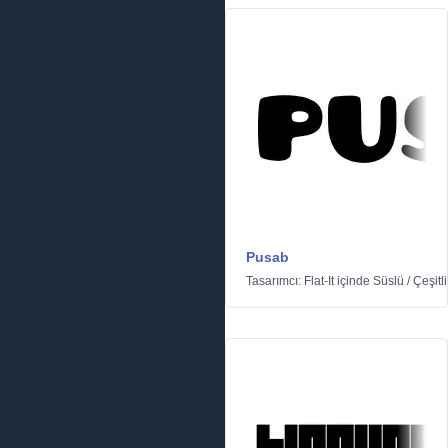
Pusab
Tasarımcı:
Flat-It
içinde
Süslü
/
Çeşitli