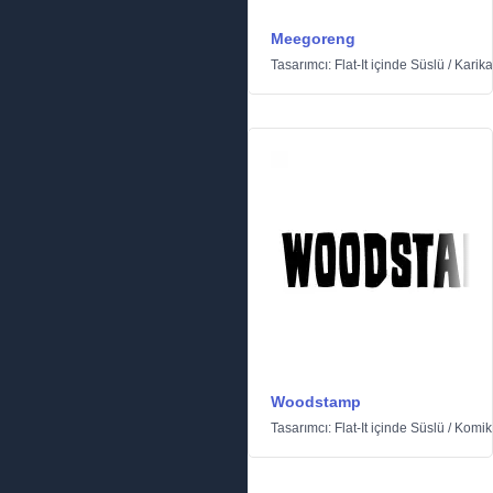
Meegoreng
Tasarımcı:
Flat-It
içinde
Süslü
/
Karika
Woodstamp
Tasarımcı:
Flat-It
içinde
Süslü
/
Komik