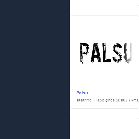
Palsu
Tasarımcı:
Flat-It
içinde
Süslü
/
Yıkma