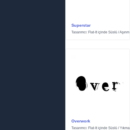
Superstar
Tasarımcı:
Flat-It
içinde
Süslü
/
Aşınm
Overwork
Tasarımcı:
Flat-It
içinde
Süslü
/
Yıkma