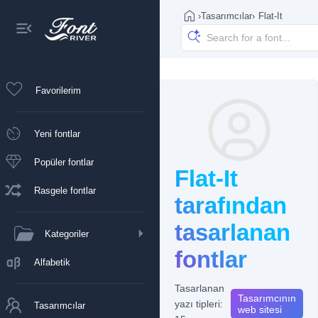
›
Tasarımcılar
›
Flat-It
Favorilerim
Yeni fontlar
Popüler fontlar
Flat-It
Rasgele fontlar
tarafından
tasarlanan
Kategoriler
fontlar
Alfabetik
Tasarlanan
Tasarımcının
yazı tipleri:
Tasarımcılar
web sitesi