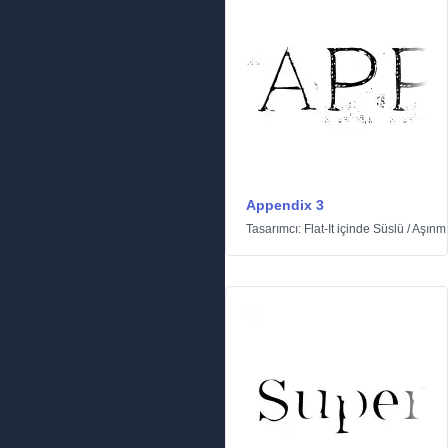
Appendix 3
Tasarımcı:
Flat-It
içinde
Süslü
/
Aşınm