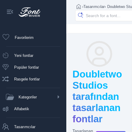
›
Tasarımcılar
›
Doubletwo Stu
Favorilerim
Yeni fontlar
Popüler fontlar
Doubletwo
Rasgele fontlar
Studios
tarafından
Kategoriler
tasarlanan
Alfabetik
fontlar
Tasarımcılar
Tasarlanan