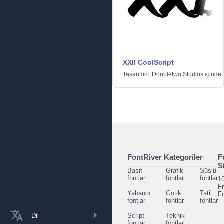
XXII CoolScript
Tasarımcı:
Doubletwo Studios
içinde
FontRiver Kategoriler
F
S
Basit
Grafik
Süslü
fontlar
fontlar
fontlar
1
F
Yabancı
Gotik
Tatil
F
fontlar
fontlar
fontlar
Dil
Script
Teknik
fontlar
fontlar