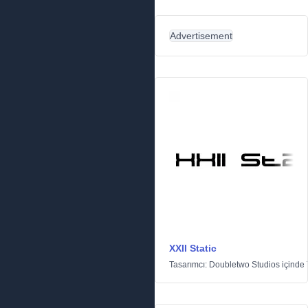
Advertisement
XXII Static
Tasarımcı:
Doubletwo Studios
içinde