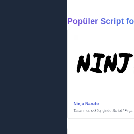
Popüler Script fo
Ninja Naruto
Tasarımcı:
sk89q
içinde
Script
/
Fırça