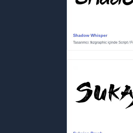
Shadow Whisper
Tasarımcı:
tkzgraphic
içinde
Script
/
F