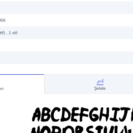
006
ttf)
, 1
stil
Şelale
ri