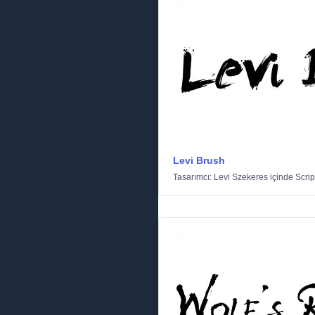
Levi Brush
Tasarımcı:
Levi Szekeres
içinde
Scrip