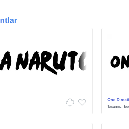
ntlar
One Direct
Tasarımcı:
bo