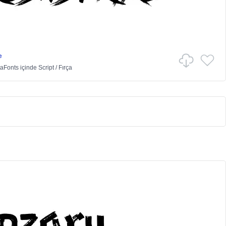
e
taFonts
içinde
Script
/
Fırça