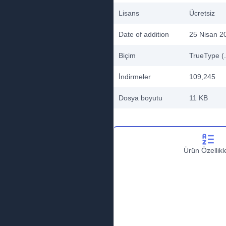
Lisans
Ücretsiz
Date of addition
25 Nisan 2
Biçim
TrueType (.
İndirmeler
109,245
Dosya boyutu
11 KB
Ürün Özellikle