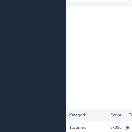
Kategori
Script
›
F
Tasarımcı:
sk89q