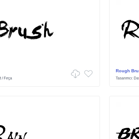
Rough Bru
t
/
Fırça
Tasarımcı:
Da