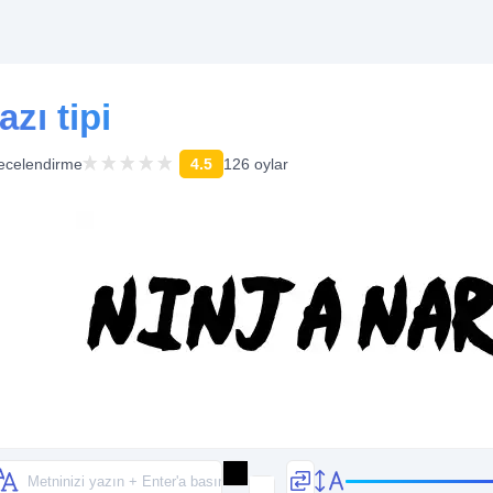
zı tipi
ecelendirme
4.5
126 oylar