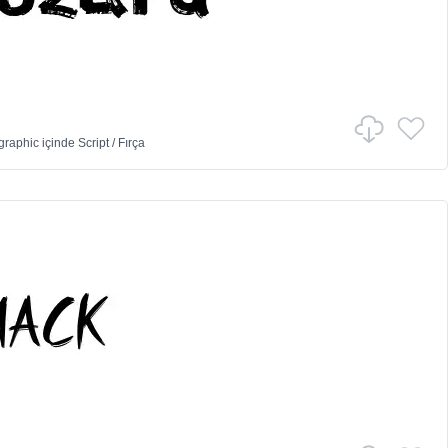
graphic
içinde
Script
/
Fırça