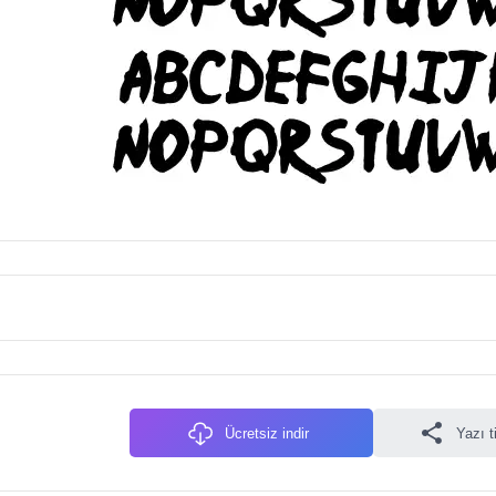
Ücretsiz indir
Yazı t