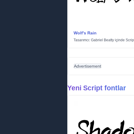
Wolf's Rain
Tasarımcı:
Gabriel Beatty
içinde
Scrip
Advertisement
Yeni Script fontlar