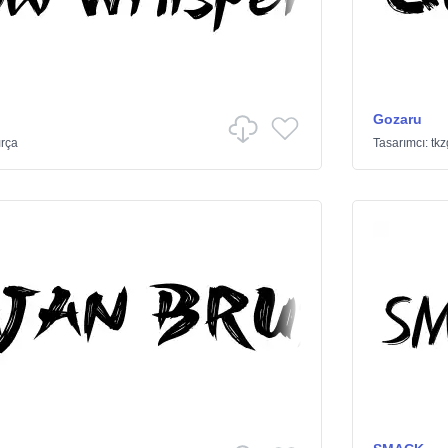
Gozaru
ırça
Tasarımcı:
tkz