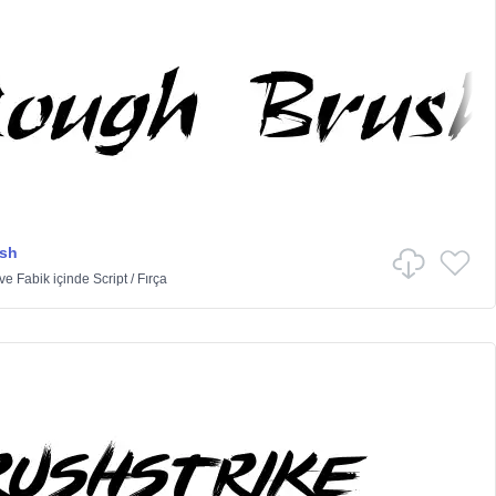
sh
ve Fabik
içinde
Script
/
Fırça