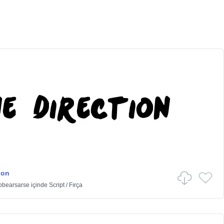
ion
obearsarse
içinde
Script
/
Fırça