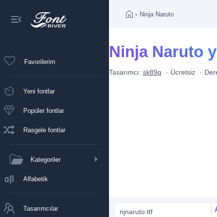
›
Ninja Naruto
Ninja Naruto ya
Favorilerim
Tasarımcı:
sk89q
Ücretsiz
Der
Yeni fontlar
Popüler fontlar
Rasgele fontlar
Kategoriler
Alfabetik
Tasarımcılar
njnaruto.ttf