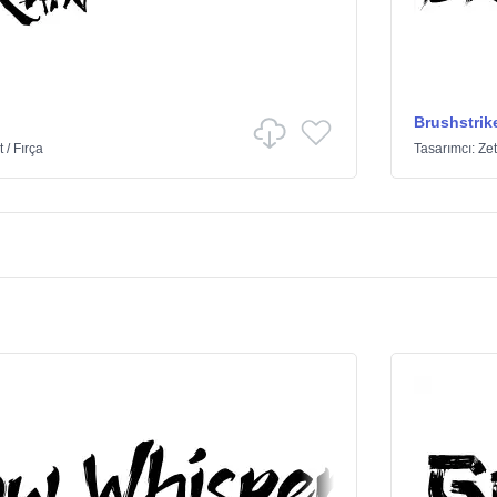
Brushstrik
t
/
Fırça
Tasarımcı:
Ze