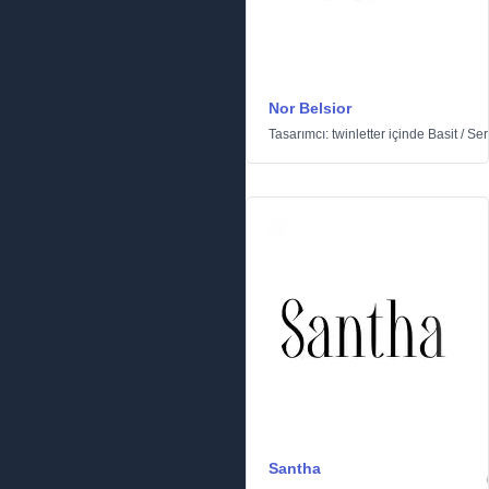
Nor Belsior
Tasarımcı:
twinletter
içinde
Basit
/
Seri
Santha