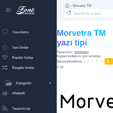
›
Morvetra TM
Morvetra TM
Favorilerim
yazı tipi
Yeni fontlar
Tasarımcı:
twinletter
Kişisel kullanım için ücretsiz
Popüler fontlar
Derecelendirme
4
1 oy
Rasgele fontlar
Kategoriler
Alfabetik
Tasarımcılar