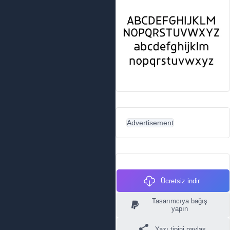
Advertisement
Ücretsiz indir
Tasarımcıya bağış
yapın
Yazı tipini paylaş