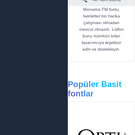
Morvetra TM fontu,
twinletter'nin harika
çalışması olmadan
mevcut olmazdı. Lütfen
bunu mümkün kılan
tasarımcıya teşekkür
edin ve destekleyin.
Popüler Basit
fontlar