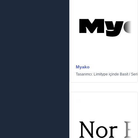
Myako
Tasarımcı:
Limitype
içinde
Basit
/
Seri