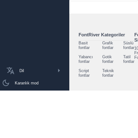
FontRiver Kategoriler
F
S
Basit
Grafik
Süslü
fontlar
fontlar
fontlar
1
F
Yabancı
Gotik
Tatil
F
fontlar
fontlar
fontlar
Dil
Script
Teknik
fontlar
fontlar
Karanlık mod