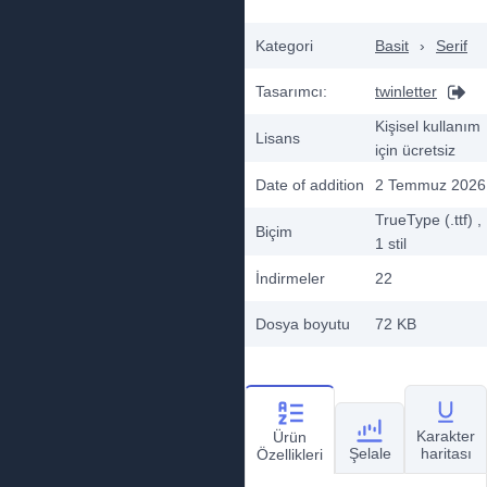
Kategori
Basit
›
Serif
Tasarımcı:
twinletter
Kişisel kullanım
Lisans
için ücretsiz
Date of addition
2 Temmuz 2026
TrueType (.ttf)
,
Biçim
1
stil
İndirmeler
22
Dosya boyutu
72 KB
Karakter
Ürün
Şelale
haritası
Özellikleri