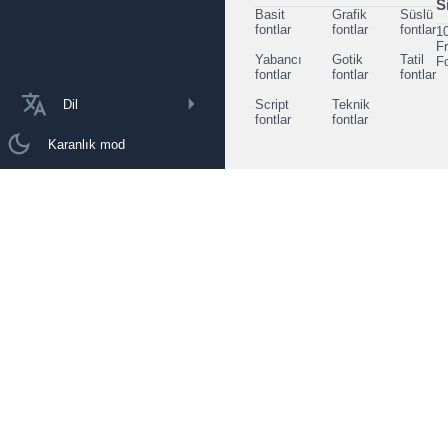
S
Basit
Grafik
Süslü
fontlar
fontlar
fontlar
1
F
Yabancı
Gotik
Tatil
F
fontlar
fontlar
fontlar
Dil
Script
Teknik
fontlar
fontlar
Karanlık mod