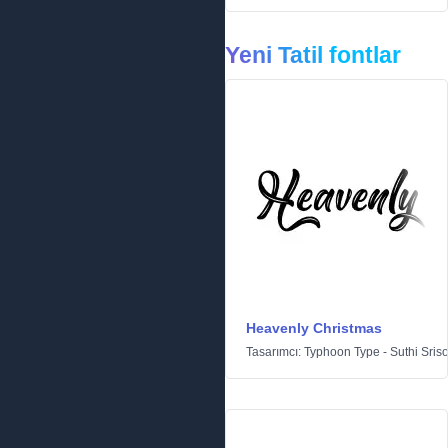
Yeni Tatil fontlar
Heavenly Christmas
Tasarımcı:
Typhoon Type - Suthi Sris