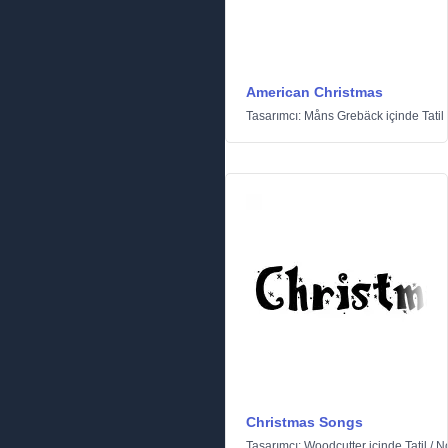
American Christmas
Tasarımcı:
Måns Grebäck
içinde
Tatil
Christmas Songs
Tasarımcı:
Woodcutter
içinde
Tatil
/
N