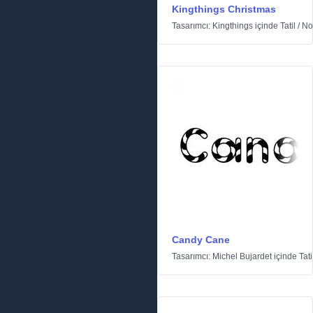
Kingthings Christmas
Tasarımcı:
Kingthings
içinde
Tatil
/
No
Candy Cane
Tasarımcı:
Michel Bujardet
içinde
Tati