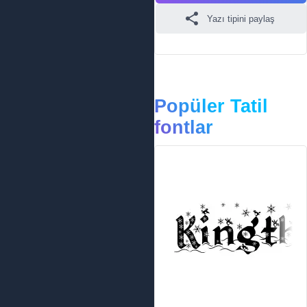
Yazı tipini paylaş
Popüler Tatil
fontlar