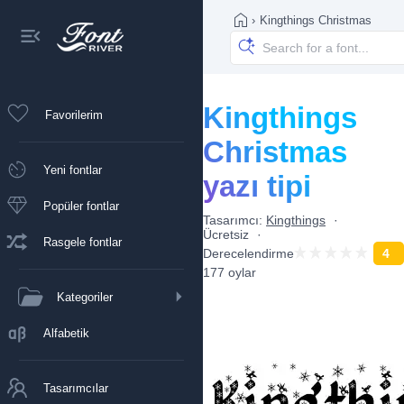
›
Kingthings Christmas
Kingthings
Favorilerim
Christmas
Yeni fontlar
yazı tipi
Popüler fontlar
Tasarımcı:
Kingthings
Ücretsiz
Rasgele fontlar
Derecelendirme
4
177 oylar
Kategoriler
Alfabetik
Tasarımcılar