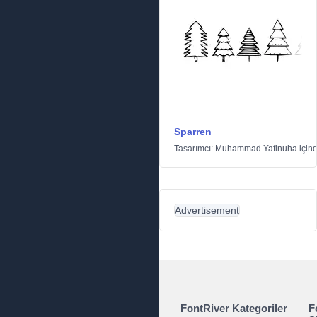
Sparren
Tasarımcı:
Muhammad Yafinuha
için
Advertisement
FontRiver Kategoriler
F