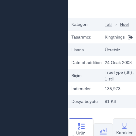
Kategori
Tatil
›
Noel
Tasarımcı:
Kingthings
Lisans
Ücretsiz
Date of addition
24 Ocak 2008
TrueType (.ttf)
,
Biçim
1
stil
İndirmeler
135,973
Dosya boyutu
91 KB
Karakter
Ürün