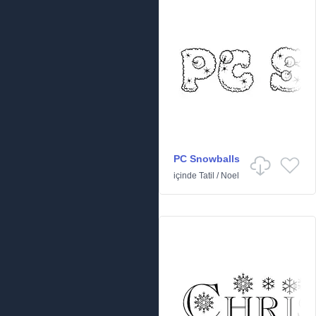
PC Snowballs
içinde
Tatil
/
Noel