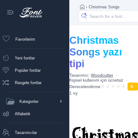
›
Christmas Songs
Christmas
Favorilerim
Songs yazı
Yeni fontlar
tipi
Popüler fontlar
Tasarımcı:
Woodcutter
Kişisel kullanım için ücretsiz
Rasgele fontlar
Derecelendirme
5
1 oy
Kategoriler
Alfabetik
Tasarımcılar