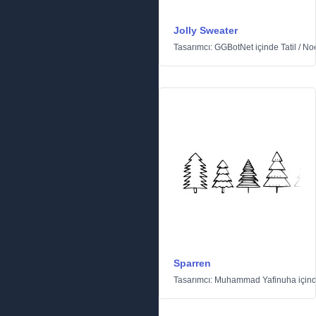
Jolly Sweater
Tasarımcı:
GGBotNet
içinde
Tatil
/
No
Sparren
Tasarımcı:
Muhammad Yafinuha
için