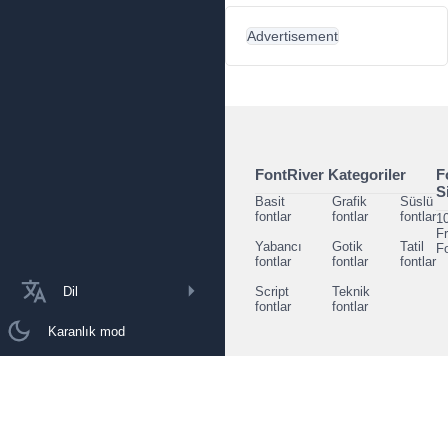
Advertisement
FontRiver Kategoriler
F
S
Basit
Grafik
Süslü
fontlar
fontlar
fontlar
1
F
Yabancı
Gotik
Tatil
F
fontlar
fontlar
fontlar
Dil
Script
Teknik
fontlar
fontlar
Karanlık mod