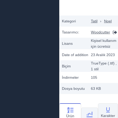
Kategori
Tatil
›
Noel
Tasarımcı:
Woodcutter
Kişisel kullanım
Lisans
için ücretsiz
Date of addition
23 Aralık 2023
TrueType (.ttf)
,
Biçim
1
stil
İndirmeler
105
Dosya boyutu
63 KB
Karakter
Ürün