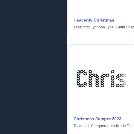
Heavenly Christmas
Tasarımcı:
Typhoon Type - Suthi Sris
Christmas Jumper 2023
Tasarımcı:
Chequered Ink
içinde
Tatil