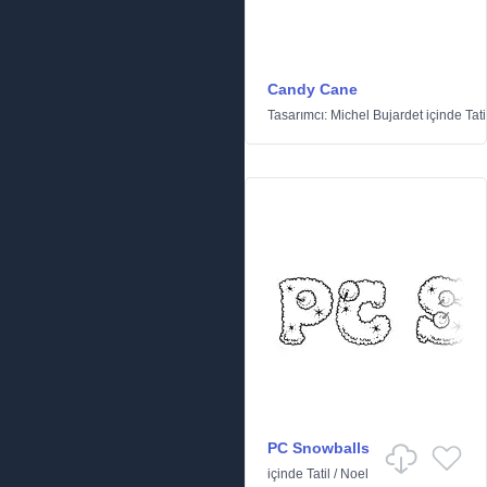
Candy Cane
Tasarımcı:
Michel Bujardet
içinde
Tati
PC Snowballs
içinde
Tatil
/
Noel