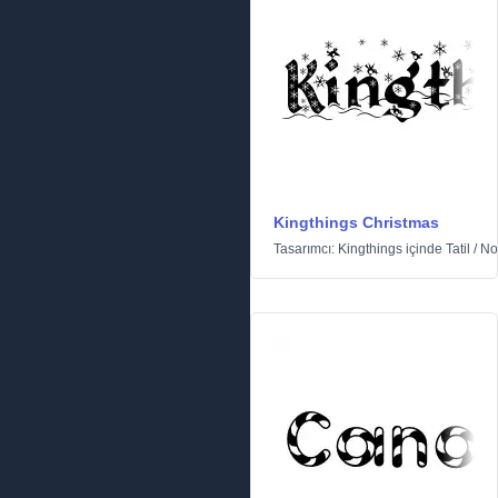
Kingthings Christmas
Tasarımcı:
Kingthings
içinde
Tatil
/
No