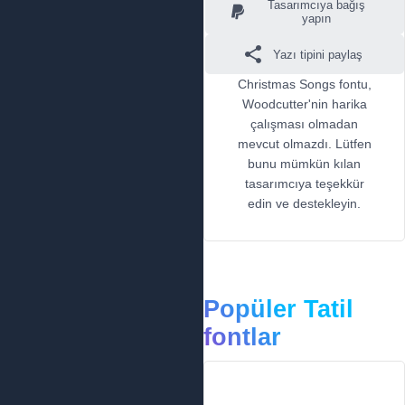
Tasarımcıya bağış
yapın
Yazı tipini paylaş
Christmas Songs fontu,
Woodcutter'nin harika
çalışması olmadan
mevcut olmazdı. Lütfen
bunu mümkün kılan
tasarımcıya teşekkür
edin ve destekleyin.
Popüler Tatil
fontlar