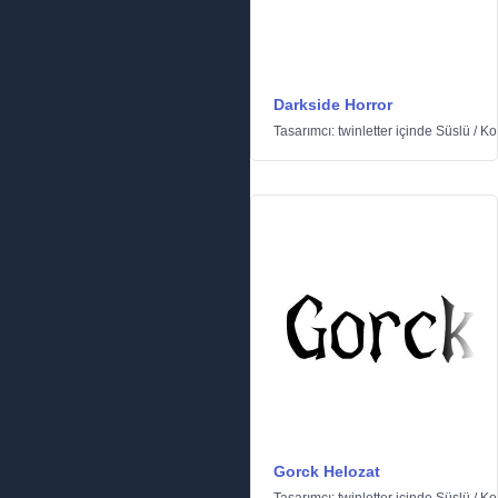
Darkside Horror
Tasarımcı:
twinletter
içinde
Süslü
/
Ko
Gorck Helozat