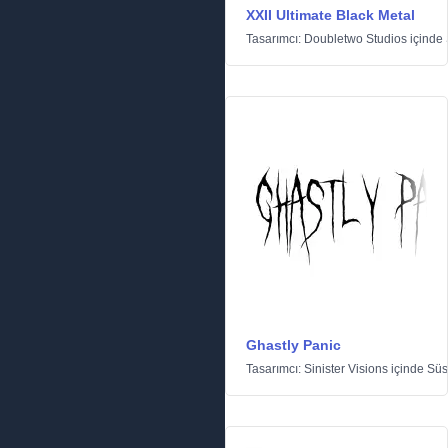
XXII Ultimate Black Metal
Tasarımcı:
Doubletwo Studios
içinde
Ghastly Panic
Tasarımcı:
Sinister Visions
içinde
Süs