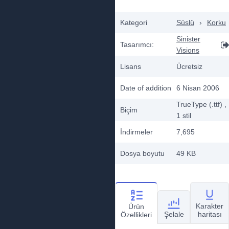
Kategori
Süslü
›
Korku
Sinister
Tasarımcı:
Visions
Lisans
Ücretsiz
Date of addition
6 Nisan 2006
TrueType (.ttf)
,
Biçim
1
stil
İndirmeler
7,695
Dosya boyutu
49 KB
Karakter
Ürün
Şelale
haritası
Özellikleri