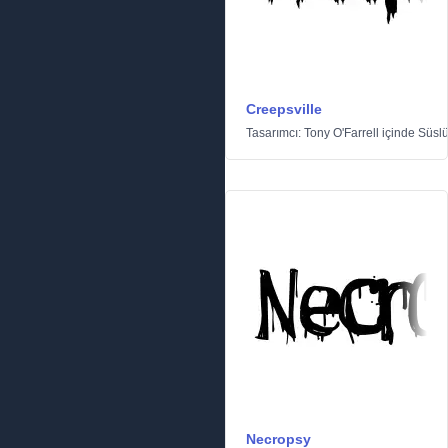
Creepsville
Tasarımcı:
Tony O'Farrell
içinde
Süsl
Necropsy