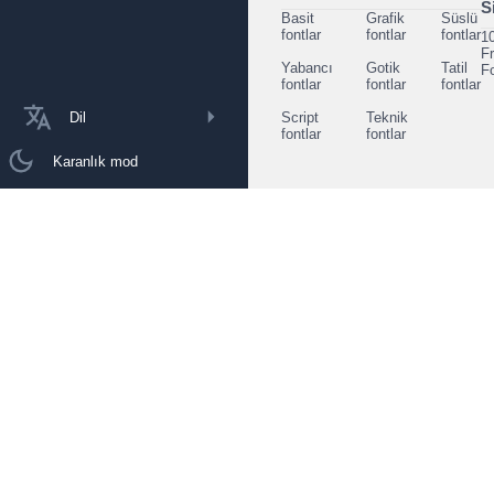
S
Basit
Grafik
Süslü
fontlar
fontlar
fontlar
1
F
Yabancı
Gotik
Tatil
F
fontlar
fontlar
fontlar
Dil
Script
Teknik
fontlar
fontlar
Karanlık mod