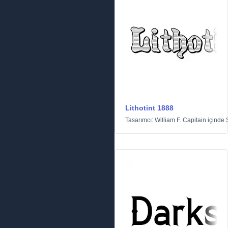
Lithotint 1888
Tasarımcı:
William F. Capitain
içinde