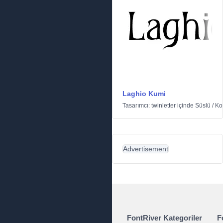
Laghio Kumi
Tasarımcı:
twinletter
içinde
Süslü
/
Ko
Advertisement
FontRiver Kategoriler
F