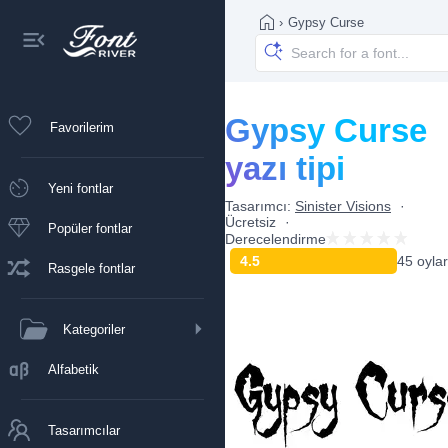
›
Gypsy Curse
Gypsy Curse
Favorilerim
yazı tipi
Yeni fontlar
Tasarımcı:
Sinister Visions
Ücretsiz
Popüler fontlar
Derecelendirme
4.5
45 oylar
Rasgele fontlar
Kategoriler
Alfabetik
Tasarımcılar