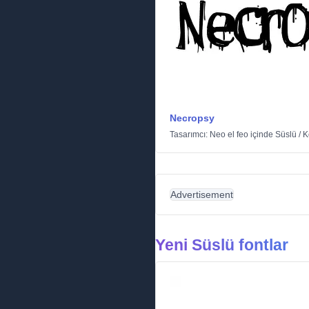
Necropsy
Tasarımcı:
Neo el feo
içinde
Süslü
/
K
Advertisement
Yeni Süslü fontlar