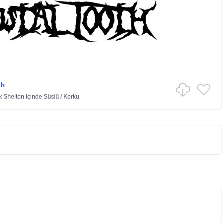
th
k Shelton
içinde
Süslü
/
Korku