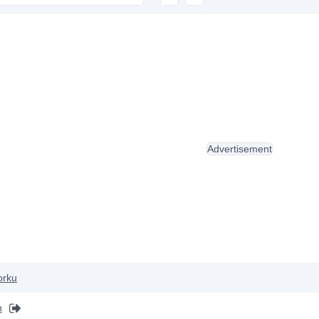
Advertisement
orku
n