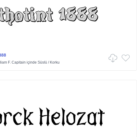
888
liam F. Capitain
içinde
Süslü
/
Korku