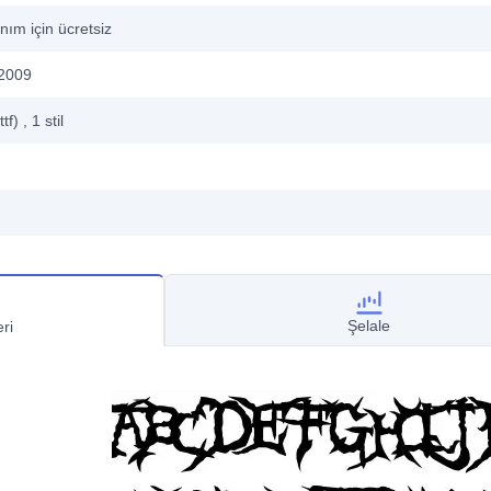
anım için ücretsiz
2009
ttf)
, 1
stil
Şelale
ri