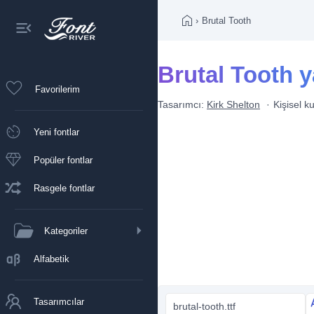
›
Brutal Tooth
Brutal Tooth ya
Favorilerim
Tasarımcı:
Kirk Shelton
Kişisel k
Yeni fontlar
Popüler fontlar
Rasgele fontlar
Kategoriler
Alfabetik
Tasarımcılar
brutal-tooth.ttf