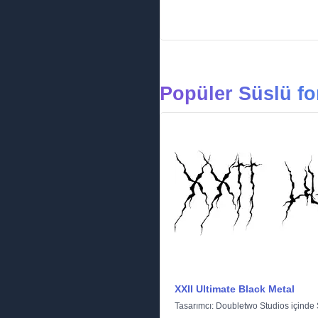
Popüler Süslü fo
XXII Ultimate Black Metal
Tasarımcı:
Doubletwo Studios
içinde