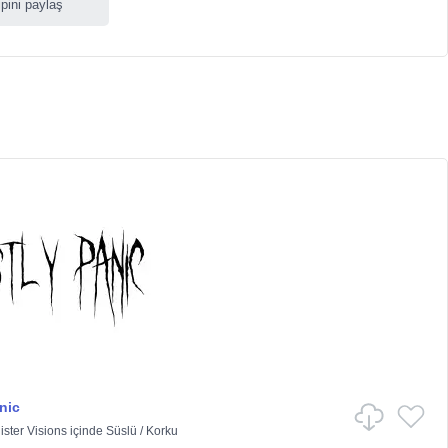
ipini paylaş
nic
ister Visions
içinde
Süslü
/
Korku