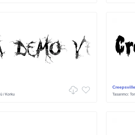
Creepsvill
lü
/
Korku
Tasarımcı:
Ton