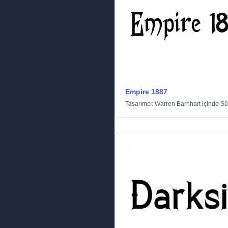
Empire 1887
Tasarımcı:
Warren Barnhart
içinde
Sü