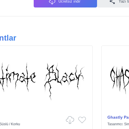
Ücretsiz indir
Yazı t
ntlar
Ghastly Pa
Süslü
/
Korku
Tasarımcı:
Sin