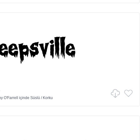
e
y O'Farrell
içinde
Süslü
/
Korku