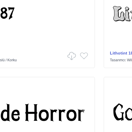
Lithotint 1
slü
/
Korku
Tasarımcı:
Wil