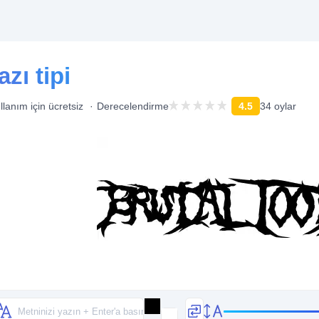
zı tipi
ullanım için ücretsiz
Derecelendirme
4.5
34 oylar