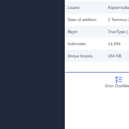
Lisans
Kişisel kull
Date of addition
2 Temmuz 
Biçim
TrueType (.
İndirmeler
14,894
Dosya boyutu
184 KB
Ürün Özellikle