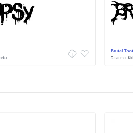
Brutal Too
orku
Tasarımcı:
Kir