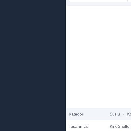
Kategori
Süslü
›
K
Tasarımcı:
Kirk Shelto