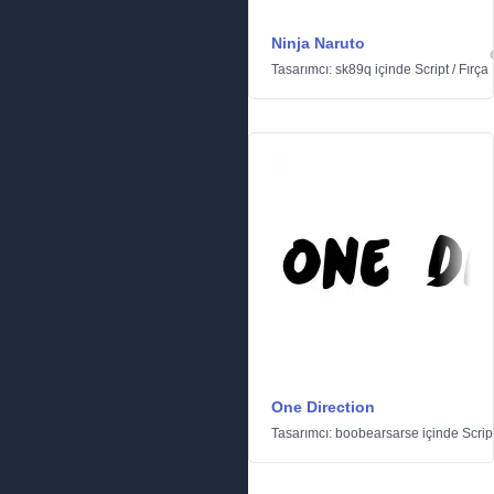
Ninja Naruto
Tasarımcı:
sk89q
içinde
Script
/
Fırça
One Direction
Tasarımcı:
boobearsarse
içinde
Scrip