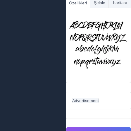
Şelale
haritası
Özellikleri
Advertisement