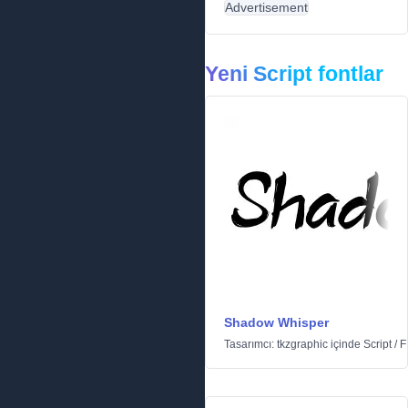
Advertisement
Yeni Script fontlar
Shadow Whisper
Tasarımcı:
tkzgraphic
içinde
Script
/
F