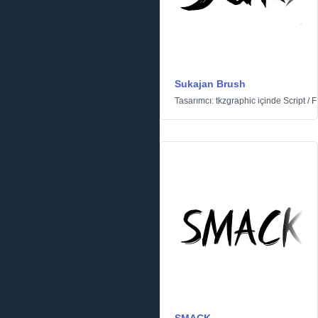
Sukajan Brush
Tasarımcı:
tkzgraphic
içinde
Script
/
F