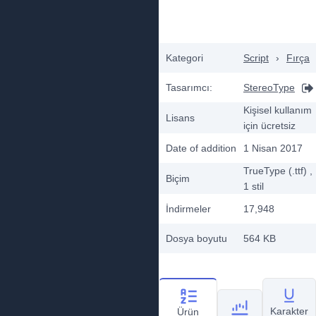
Kategori
Script
›
Fırça
Tasarımcı:
StereoType
Kişisel kullanım
Lisans
için ücretsiz
Date of addition
1 Nisan 2017
TrueType (.ttf)
,
Biçim
1
stil
İndirmeler
17,948
Dosya boyutu
564 KB
Karakter
Ürün