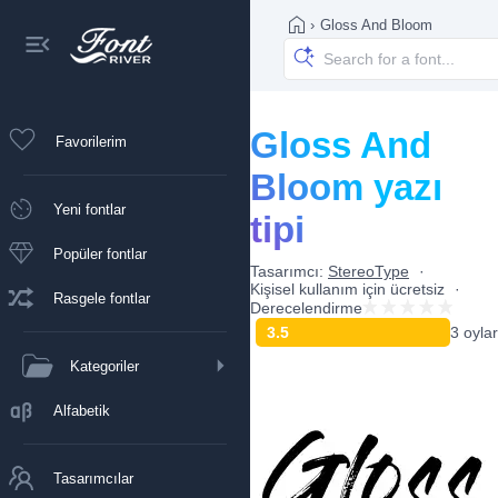
›
Gloss And Bloom
Gloss And
Favorilerim
Bloom yazı
Yeni fontlar
tipi
Popüler fontlar
Tasarımcı:
StereoType
Kişisel kullanım için ücretsiz
Rasgele fontlar
Derecelendirme
3.5
3 oylar
Kategoriler
Alfabetik
Tasarımcılar