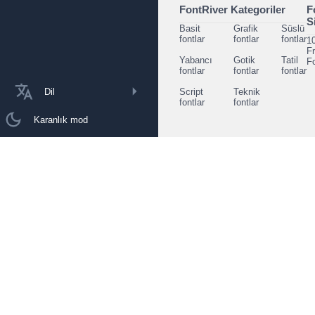
FontRiver Kategoriler
F
S
Basit
Grafik
Süslü
fontlar
fontlar
fontlar
1
F
Yabancı
Gotik
Tatil
F
fontlar
fontlar
fontlar
Dil
Script
Teknik
fontlar
fontlar
Karanlık mod