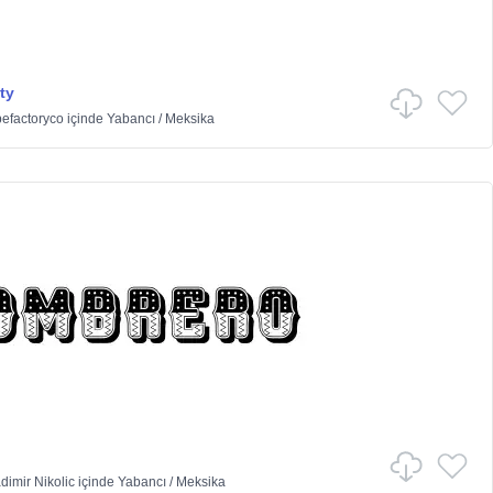
ty
efactoryco
içinde
Yabancı
/
Meksika
dimir Nikolic
içinde
Yabancı
/
Meksika