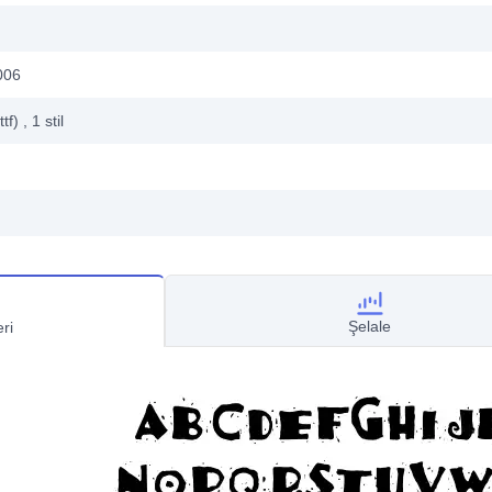
006
ttf)
, 1
stil
Şelale
ri