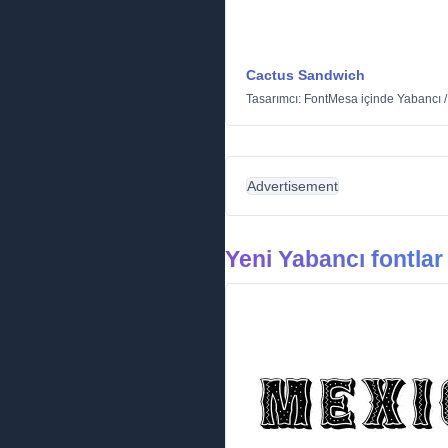
Cactus Sandwich
Tasarımcı:
FontMesa
içinde
Yabancı
Advertisement
Yeni Yabancı fontlar