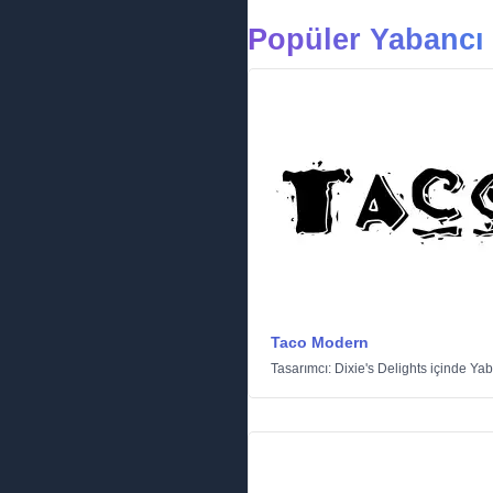
Popüler Yabancı 
Taco Modern
Tasarımcı:
Dixie's Delights
içinde
Yab