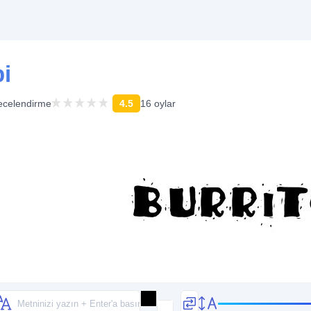
pi
ecelendirme
4.5
16 oylar