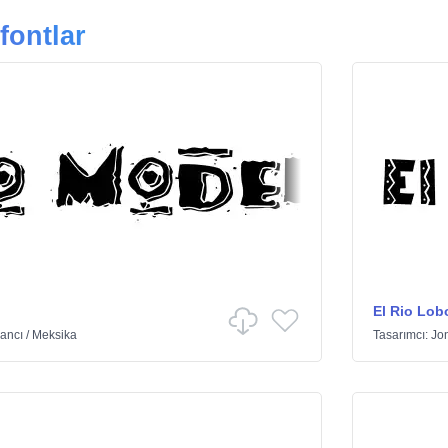
fontlar
El Rio Lob
ancı
/
Meksika
Tasarımcı:
Jo