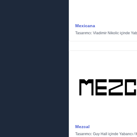
Mexicana
Tasarımcı:
Vladimir Nikolic
içinde
Yab
Mezcal
Tasarımcı:
Guy Hall
içinde
Yabancı
/