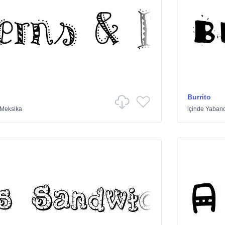
Burrito
Meksika
içinde
Yabanc