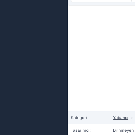
Kategori
Yabancı
›
Tasarımcı:
Bilinmeyen