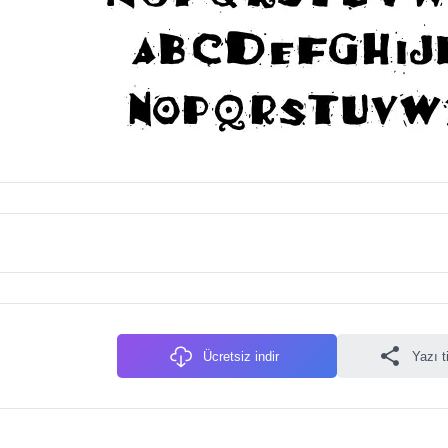
Ücretsiz indir
Yazı t