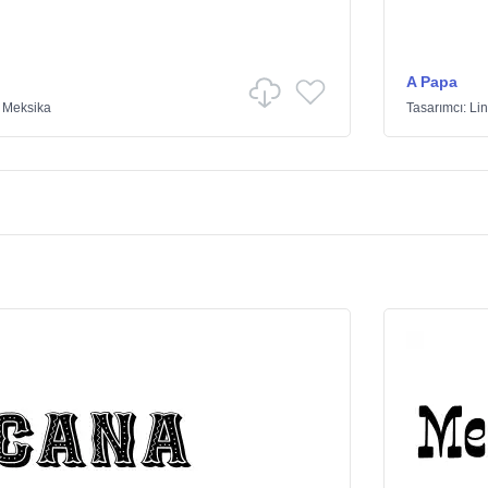
A Papa
/
Meksika
Tasarımcı:
Lin