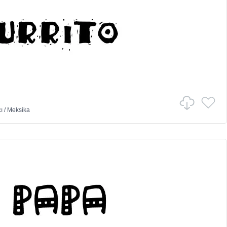
ı
/
Meksika