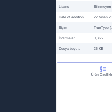
Lisans
Bilinmeyen
Date of addition
22 Nisan 2
Biçim
TrueType (.
İndirmeler
9,365
Dosya boyutu
25 KB
Ürün Özellikle