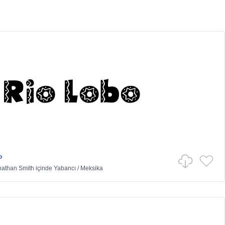
o
nathan Smith
içinde
Yabancı
/
Meksika