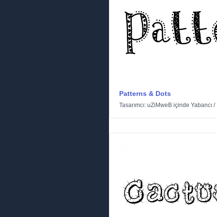
Patterns & Dots
Tasarımcı:
uZiMweB
içinde
Yabancı
/