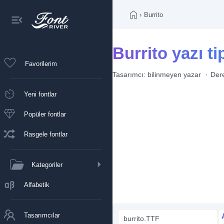
›
Burrito
Burrito yazı ti
Favorilerim
Tasarımcı:
bilinmeyen yazar
Der
Yeni fontlar
Popüler fontlar
Rasgele fontlar
Kategoriler
Alfabetik
Tasarımcılar
burrito.TTF