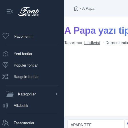
›
A Papa
A Papa yazı ti
Favorilerim
Tasarımcı:
Lindkvist
Derecelend
Yeni fontlar
Popüler fontlar
Rasgele fontlar
Kategoriler
Alfabetik
Tasarımcılar
APAPA.TTF