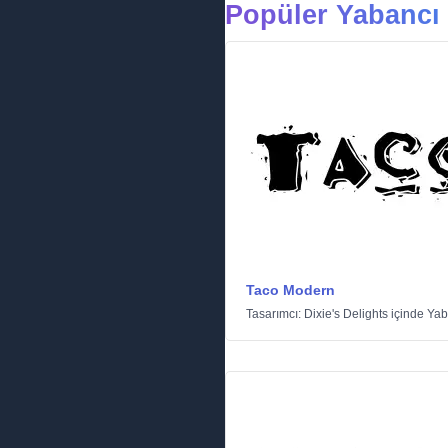
Popüler Yabancı 
Taco Modern
Tasarımcı:
Dixie's Delights
içinde
Yab