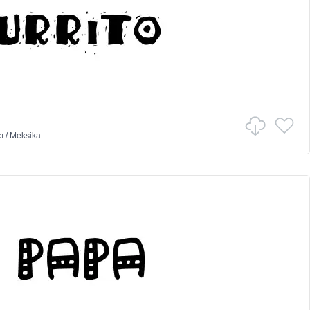
ı
/
Meksika