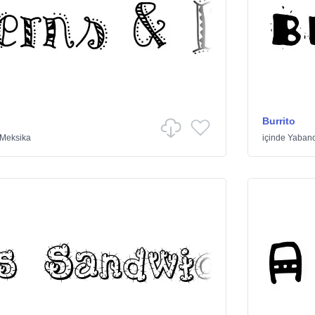
Burrito
Meksika
içinde
Yabanc