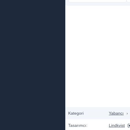
Kategori
Yabancı
›
Tasarımcı:
Lindkvist