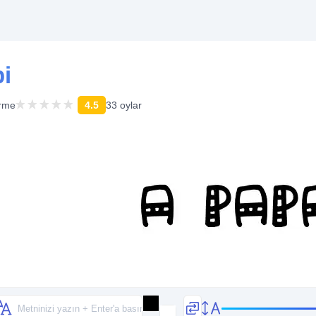
pi
irme
4.5
33 oylar