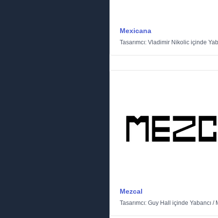
Mexicana
Tasarımcı:
Vladimir Nikolic
içinde
Yab
Mezcal
Tasarımcı:
Guy Hall
içinde
Yabancı
/