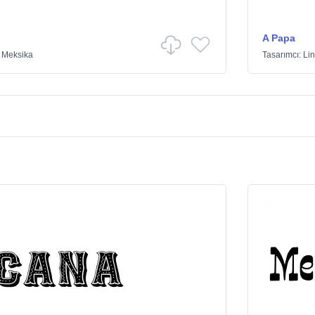
A Papa
/
Meksika
Tasarımcı:
Lin