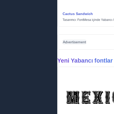
Cactus Sandwich
Tasarımcı:
FontMesa
içinde
Yabancı
Advertisement
Yeni Yabancı fontlar