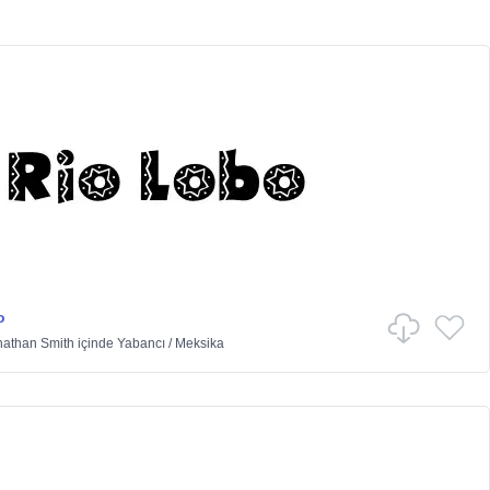
o
nathan Smith
içinde
Yabancı
/
Meksika