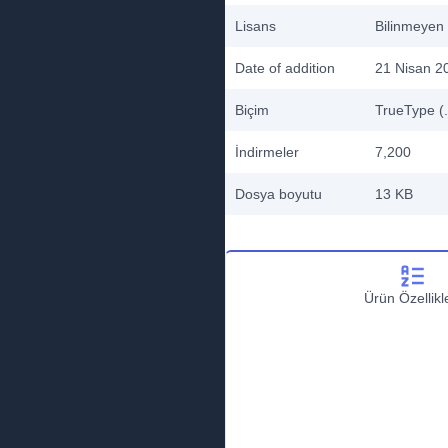
Lisans
Bilinmeyen
Date of addition
21 Nisan 2
Biçim
TrueType (.
İndirmeler
7,200
Dosya boyutu
13 KB
Ürün Özellikle