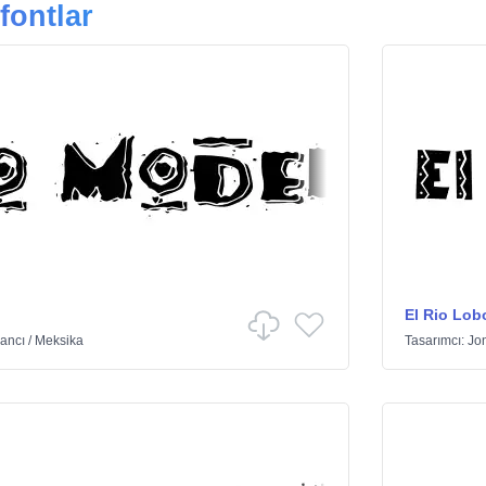
fontlar
El Rio Lob
ancı
/
Meksika
Tasarımcı:
Jo