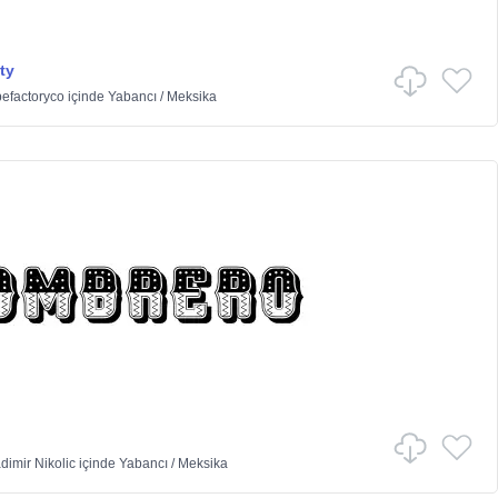
ty
efactoryco
içinde
Yabancı
/
Meksika
dimir Nikolic
içinde
Yabancı
/
Meksika