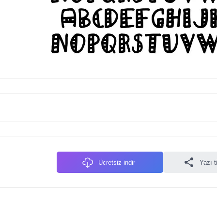
Ücretsiz indir
Yazı t