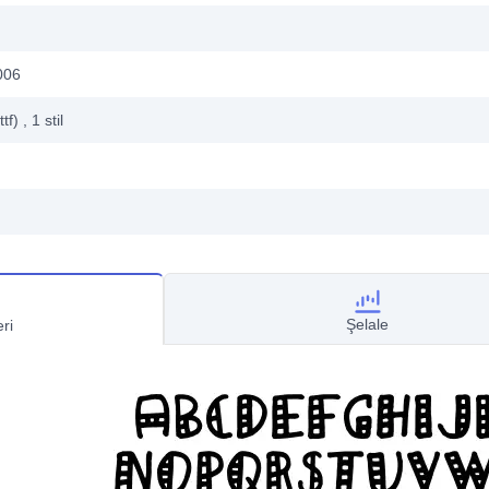
006
ttf)
, 1
stil
Şelale
ri