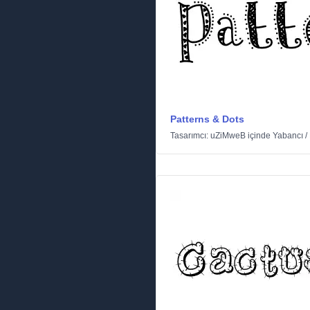
Patterns & Dots
Tasarımcı:
uZiMweB
içinde
Yabancı
/