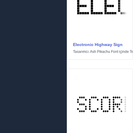
Electronic Highway Sign
Tasarımcı:
Ash Pikachu Font
içinde
T