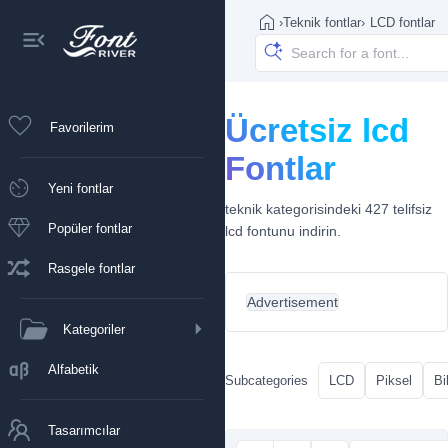
›
Teknik fontlar
›
LCD fontlar
Ücretsiz lcd
Favorilerim
Fontlar
Yeni fontlar
teknik kategorisindeki 427 telifsiz
Popüler fontlar
lcd fontunu indirin.
Rasgele fontlar
Advertisement
Kategoriler
Alfabetik
Subcategories
LCD
Piksel
Bi
Tasarımcılar