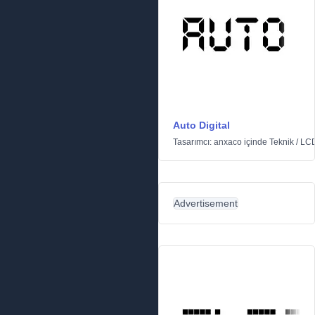
Auto Digital
Tasarımcı:
anxaco
içinde
Teknik
/
LC
Advertisement