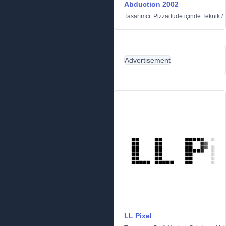
Abduction 2002
Tasarımcı:
Pizzadude
içinde
Teknik
/
Advertisement
LL Pixel