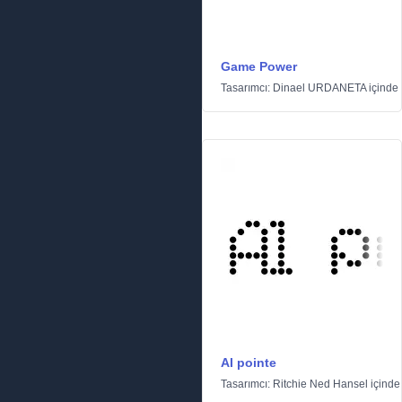
Game Power
Tasarımcı:
Dinael URDANETA
içinde
AI pointe
Tasarımcı:
Ritchie Ned Hansel
içind