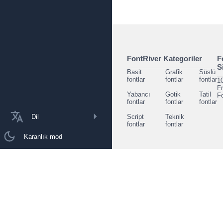
FontRiver Kategoriler
F
S
Basit
Grafik
Süslü
fontlar
fontlar
fontlar
1
F
Yabancı
Gotik
Tatil
F
fontlar
fontlar
fontlar
Dil
Script
Teknik
fontlar
fontlar
Karanlık mod