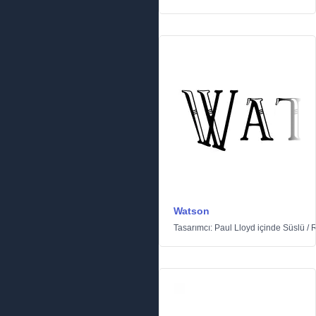
Watson
Tasarımcı:
Paul Lloyd
içinde
Süslü
/
R