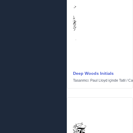
Deep Woods Initials
Tasarımcı:
Paul Lloyd
içinde
Tatil
/
Ca