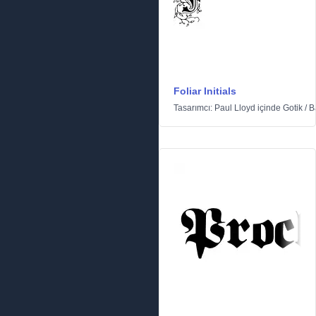
Foliar Initials
Tasarımcı:
Paul Lloyd
içinde
Gotik
/
B