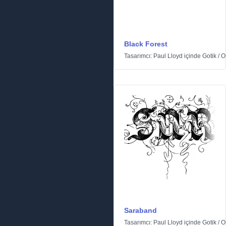
Black Forest
Tasarımcı:
Paul Lloyd
içinde
Gotik
/
O
Saraband
Tasarımcı:
Paul Lloyd
içinde
Gotik
/
O