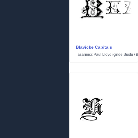
Blavicke Capitals
Tasarımcı:
Paul Lloyd
içinde
Süslü
/
B