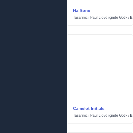
Halftone
Tasarımcı:
Paul Lloyd
içinde
Gotik
/
B
Camelot Initials
Tasarımcı:
Paul Lloyd
içinde
Gotik
/
B