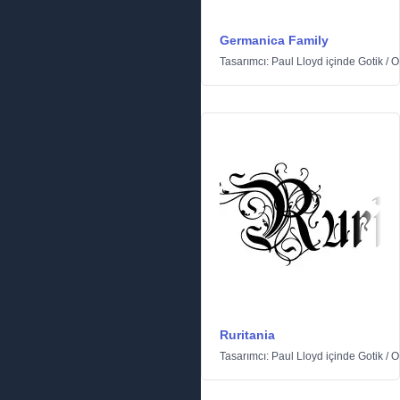
Germanica Family
Tasarımcı:
Paul Lloyd
içinde
Gotik
/
O
Ruritania
Tasarımcı:
Paul Lloyd
içinde
Gotik
/
O