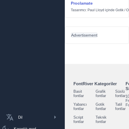
Proclamate
Tasarımcı:
Paul Lloyd
içinde
Gotik
/
O
Advertisement
FontRiver Kategoriler
F
S
Basit
Grafik
Süslü
fontlar
fontlar
fontlar
1
F
Yabancı
Gotik
Tatil
F
fontlar
fontlar
fontlar
Dil
Script
Teknik
fontlar
fontlar
Karanlık mod