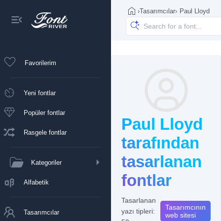
›
Tasarımcılar
›
Paul Lloyd
Favorilerim
Yeni fontlar
Popüler fontlar
Paul Lloyd
Rasgele fontlar
tarafından
tasarlanan
Kategoriler
fontlar
Alfabetik
Tasarlanan
Tasarımcının
yazı tipleri:
Tasarımcılar
web sitesi