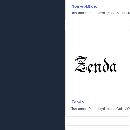
Noir-et-Blanc
Tasarımcı:
Paul Lloyd
içinde
Süslü
/
R
Zenda
Tasarımcı:
Paul Lloyd
içinde
Gotik
/
O