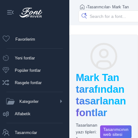
›
Tasarımcılar
›
Mark Tan
Favorilerim
Yeni fontlar
Popüler fontlar
Mark Tan
Rasgele fontlar
tarafından
tasarlanan
Kategoriler
fontlar
Alfabetik
Tasarlanan
Tasarımcının
yazı tipleri:
Tasarımcılar
web sitesi