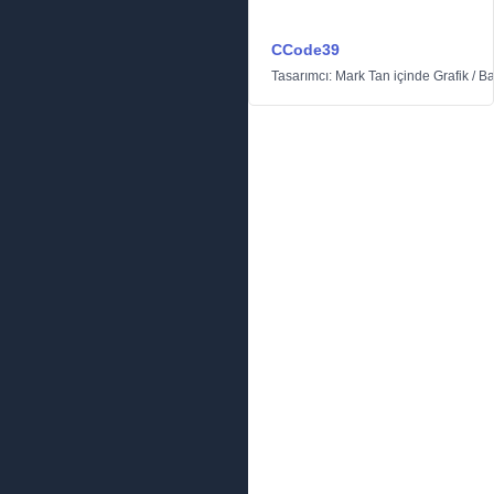
CCode39
Tasarımcı:
Mark Tan
içinde
Grafik
/
Ba