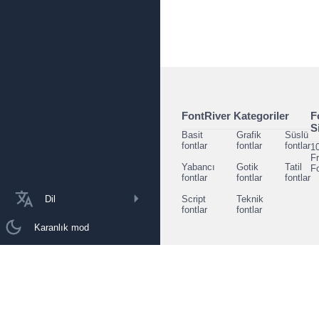
FontRiver Kategoriler
F
S
Basit
Grafik
Süslü
fontlar
fontlar
fontlar
1
F
Yabancı
Gotik
Tatil
F
fontlar
fontlar
fontlar
Dil
Script
Teknik
fontlar
fontlar
Karanlık mod