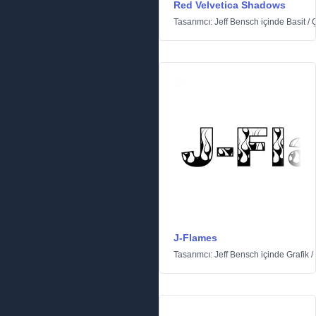
Red Velvetica Shadows
Tasarımcı:
Jeff Bensch
içinde
Basit
/
Ç
J-Flames
Tasarımcı:
Jeff Bensch
içinde
Grafik
/