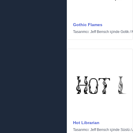
Gothic Flames
Tasarımcı:
Jeff Bensch
içinde
Gotik
/
Hot Librarian
Tasarımcı:
Jeff Bensch
içinde
Süslü
/