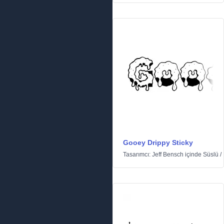
Gooey Drippy Sticky
Tasarımcı:
Jeff Bensch
içinde
Süslü
/