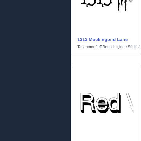
1313 Mockingbird Lane
Tasarımcı:
Jeff Bensch
içinde
Süslü
/