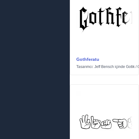
Gothferatu
Tasarımcı:
Jeff Bensch
içinde
Gotik
/