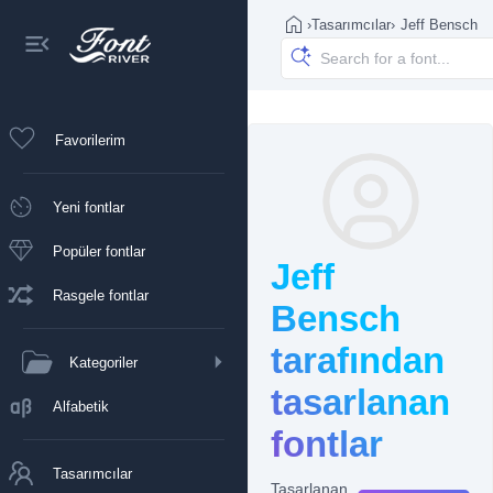
›
Tasarımcılar
›
Jeff Bensch
Favorilerim
Yeni fontlar
Popüler fontlar
Jeff
Rasgele fontlar
Bensch
tarafından
Kategoriler
tasarlanan
Alfabetik
fontlar
Tasarımcılar
Tasarlanan