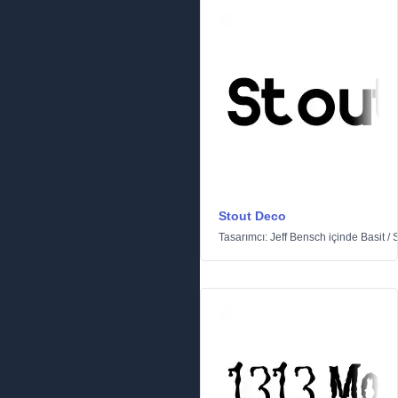
Stout Deco
Tasarımcı:
Jeff Bensch
içinde
Basit
/
S