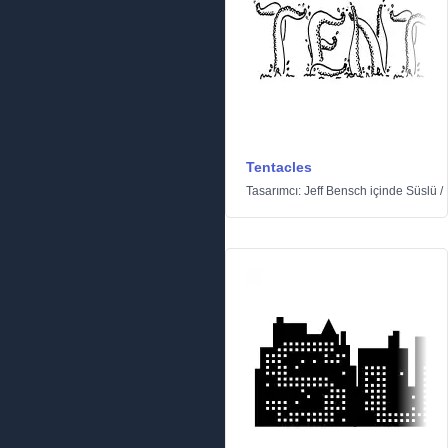
Tentacles
Tasarımcı:
Jeff Bensch
içinde
Süslü
/