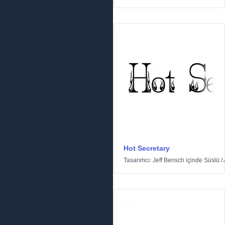
Hot Secretary
Tasarımcı:
Jeff Bensch
içinde
Süslü
/