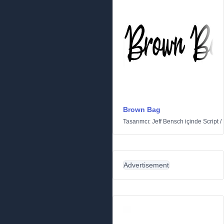
Brown Bag
Tasarımcı:
Jeff Bensch
içinde
Script
/
Advertisement