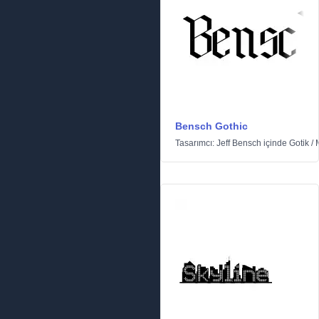
Bensch Gothic
Tasarımcı:
Jeff Bensch
içinde
Gotik
/