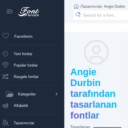
›
Tasarımcılar
›
Angie Durbin
Favorilerim
Yeni fontlar
Popüler fontlar
Angie
Rasgele fontlar
Durbin
tarafından
Kategoriler
tasarlanan
Alfabetik
fontlar
Tasarımcılar
Tasarlanan