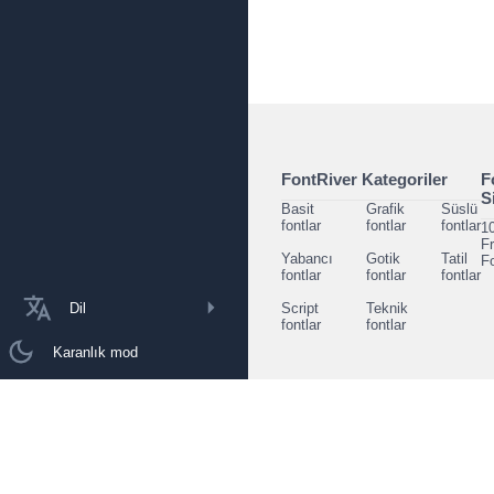
FontRiver Kategoriler
F
S
Basit
Grafik
Süslü
fontlar
fontlar
fontlar
1
F
Yabancı
Gotik
Tatil
F
fontlar
fontlar
fontlar
Dil
Script
Teknik
fontlar
fontlar
Karanlık mod