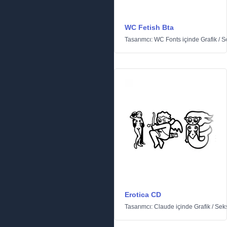
WC Fetish Bta
Tasarımcı:
WC Fonts
içinde
Grafik
/
S
Erotica CD
Tasarımcı:
Claude
içinde
Grafik
/
Seks