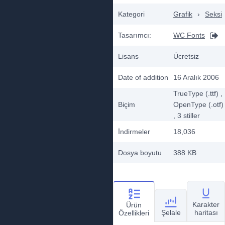
Kategori
Grafik
›
Seksi
Tasarımcı:
WC Fonts
Lisans
Ücretsiz
Date of addition
16 Aralık 2006
TrueType (.ttf)
,
Biçim
OpenType (.otf)
, 3
stiller
İndirmeler
18,036
Dosya boyutu
388 KB
Karakter
Ürün
Şelale
haritası
Özellikleri