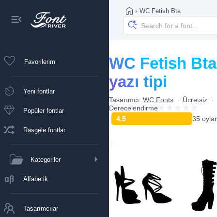
›
WC Fetish Bta
WC Fetish Bta
Favorilerim
yazı tipi
Yeni fontlar
Tasarımcı:
WC Fonts
Ücretsiz
Derecelendirme
Popüler fontlar
4.5
35 oylar
Rasgele fontlar
Kategoriler
Alfabetik
Tasarımcılar