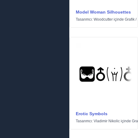
Model Woman Silhouettes
Tasarımcı:
Woodcutter
içinde
Grafik
/
Erotic Symbols
Tasarımcı:
Vladimir Nikolic
içinde
Gra