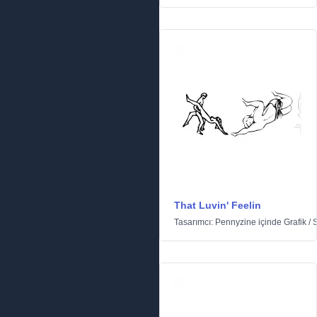
That Luvin' Feelin
Tasarımcı:
Pennyzine
içinde
Grafik
/
S