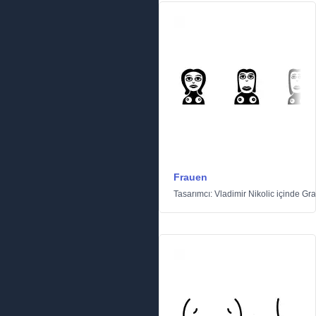
Frauen
Tasarımcı:
Vladimir Nikolic
içinde
Gra