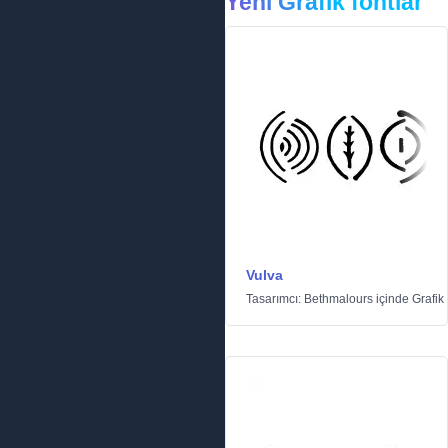
Yeni Grafik fontlar
Vulva
Tasarımcı:
Bethmalours
içinde
Grafik