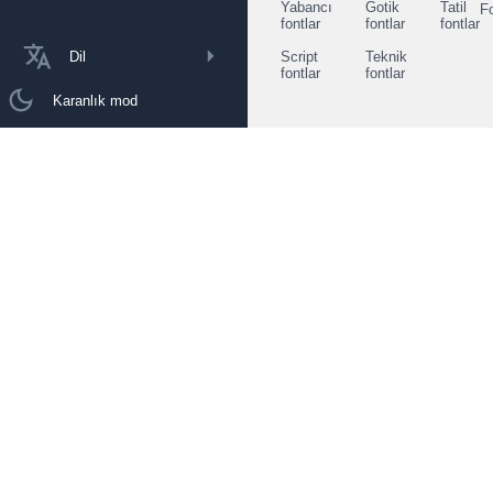
Yabancı
Gotik
Tatil
F
fontlar
fontlar
fontlar
Dil
Script
Teknik
fontlar
fontlar
Karanlık mod