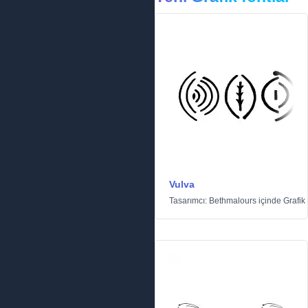
Vulva
Tasarımcı:
Bethmalours
içinde
Grafik