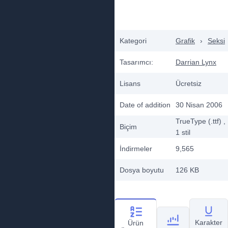
Kategori
Grafik
›
Seksi
Tasarımcı:
Darrian Lynx
Lisans
Ücretsiz
Date of addition
30 Nisan 2006
TrueType (.ttf)
,
Biçim
1
stil
İndirmeler
9,565
Dosya boyutu
126 KB
Karakter
Ürün