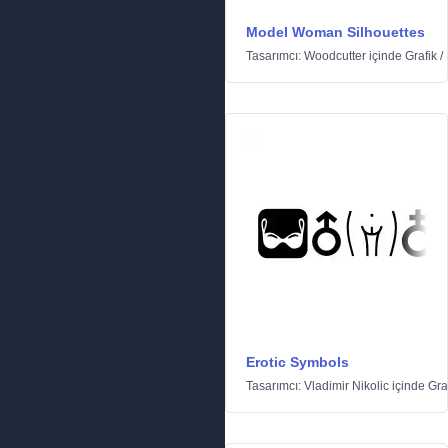
Model Woman Silhouettes
Tasarımcı:
Woodcutter
içinde
Grafik
/
Erotic Symbols
Tasarımcı:
Vladimir Nikolic
içinde
Gra