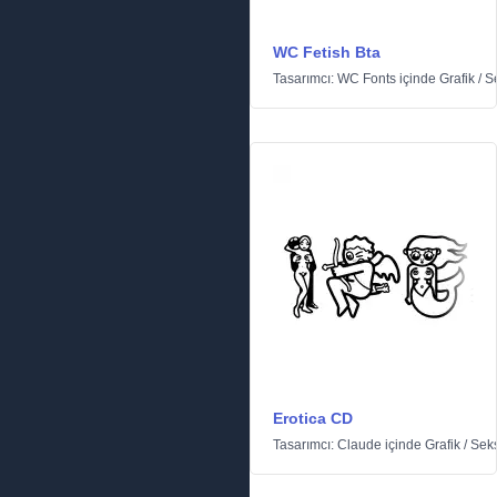
WC Fetish Bta
Tasarımcı:
WC Fonts
içinde
Grafik
/
S
Erotica CD
Tasarımcı:
Claude
içinde
Grafik
/
Seks