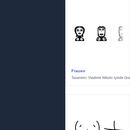
Frauen
Tasarımcı:
Vladimir Nikolic
içinde
Gra