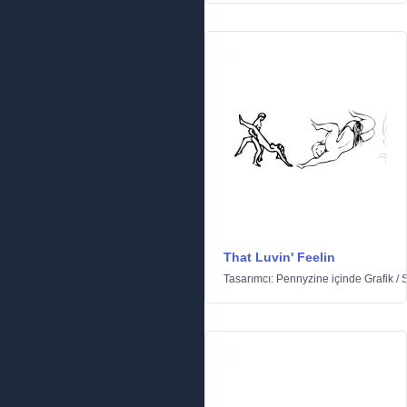
That Luvin' Feelin
Tasarımcı:
Pennyzine
içinde
Grafik
/
S