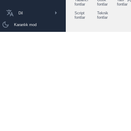
F
fontlar
fontlar
fontlar
Dil
Script
Teknik
fontlar
fontlar
Karanlık mod