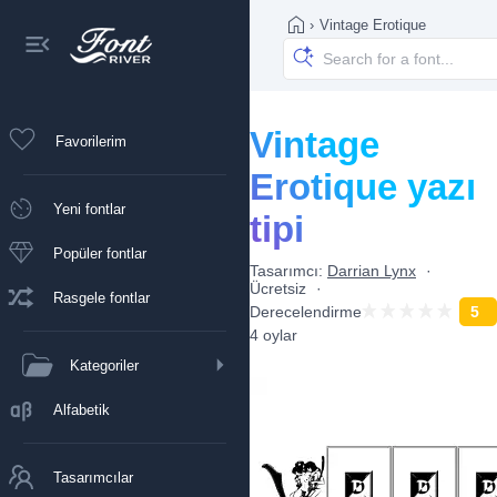
›
Vintage Erotique
Vintage
Favorilerim
Erotique yazı
Yeni fontlar
tipi
Popüler fontlar
Tasarımcı:
Darrian Lynx
Ücretsiz
Rasgele fontlar
Derecelendirme
5
4 oylar
Kategoriler
Alfabetik
Tasarımcılar