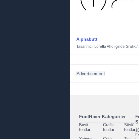
Alphabutt
Tasarımcı:
Loretta Aho
içinde
Grafik
/
Advertisement
FontRiver Kategoriler
F
S
Basit
Grafik
Süslü
fontlar
fontlar
fontlar
1
F
Yabancı
Gotik
Tatil