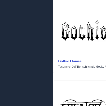
Gothic Flames
Tasarımcı:
Jeff Bensch
içinde
Gotik
/