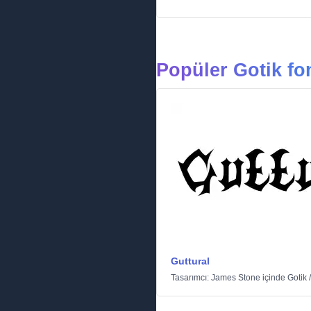
Popüler Gotik fon
Guttural
Tasarımcı:
James Stone
içinde
Gotik