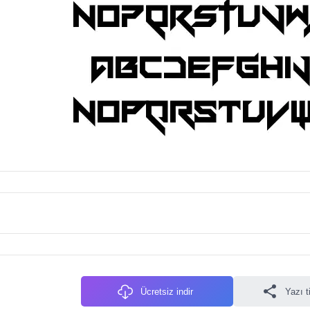
Ücretsiz indir
Yazı t