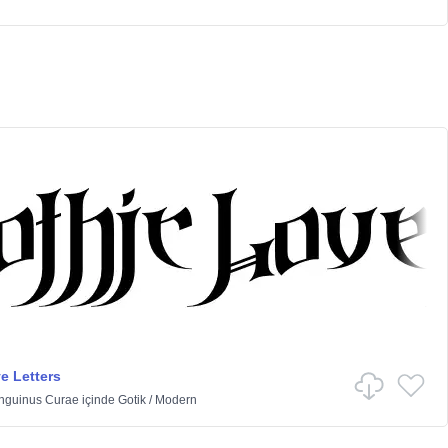
e Letters
nguinus Curae
içinde
Gotik
/
Modern