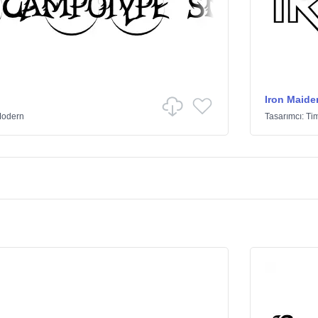
Iron Maide
odern
Tasarımcı:
Tim