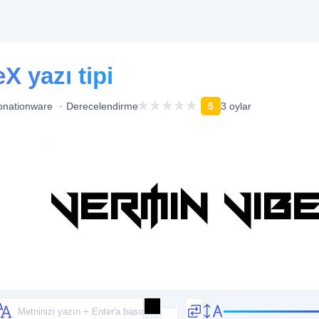
X yazı tipi
onationware
Derecelendirme
5
3 oylar