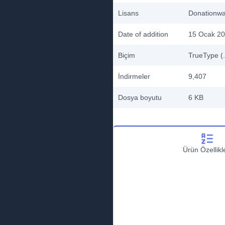
Lisans
Donationw
Date of addition
15 Ocak 2
Biçim
TrueType (.
İndirmeler
9,407
Dosya boyutu
6 KB
Ürün Özellikle