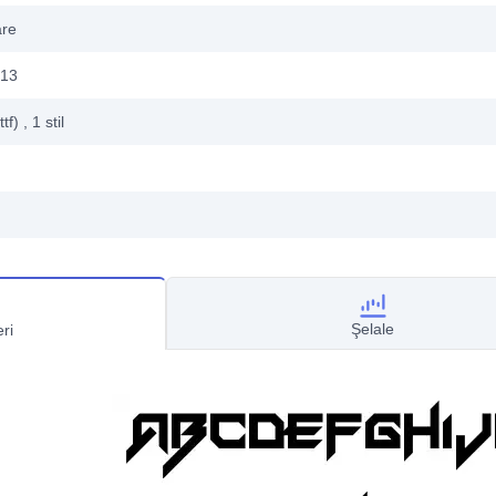
are
013
ttf)
, 1
stil
Şelale
ri