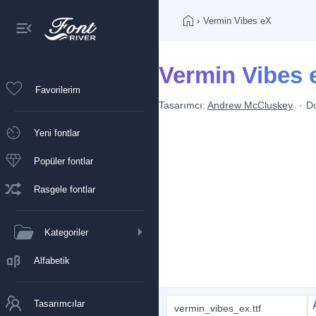
›
Vermin Vibes eX
Vermin Vibes e
Favorilerim
Tasarımcı:
Andrew McCluskey
D
Yeni fontlar
Popüler fontlar
Rasgele fontlar
Kategoriler
Alfabetik
Tasarımcılar
vermin_vibes_ex.ttf