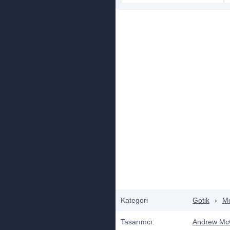
Kategori
Gotik
›
M
Tasarımcı:
Andrew Mc