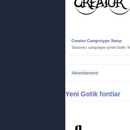
Creator Campotype Smcp
Tasarımcı:
campotype
içinde
Gotik
/
M
Advertisement
Yeni Gotik fontlar