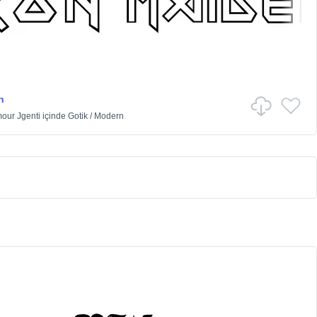
n
our Jgenti
içinde
Gotik
/
Modern