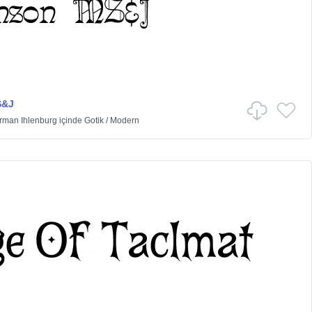
S&J
rman Ihlenburg
içinde
Gotik
/
Modern