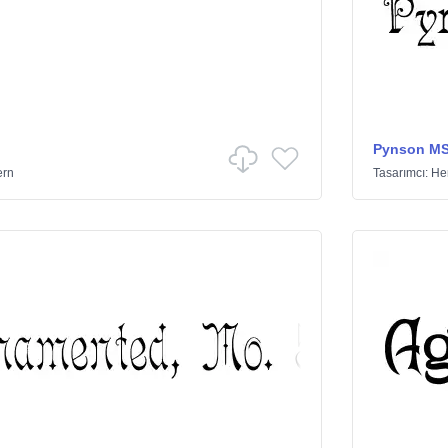
Pynson M
rn
Tasarımcı:
He