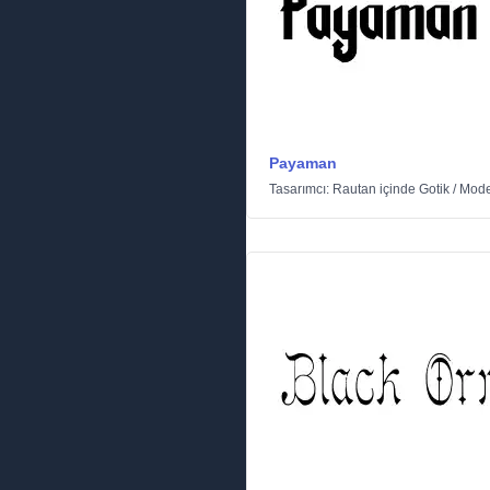
Payaman
Tasarımcı:
Rautan
içinde
Gotik
/
Mode