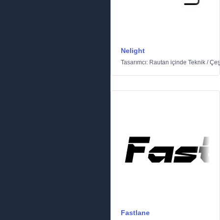
Nelight
Tasarımcı:
Rautan
içinde
Teknik
/
Çeşi
Fastlane