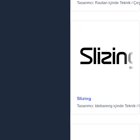
Tasarımcı:
Rautan
içinde
Teknik
/
Çeşi
Slizing
Tasarımcı:
Idebareng
içinde
Teknik
/
Ç