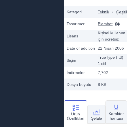
Kategori
Teknik
›
Çeşitli
Tasarımcı:
Blambot
Kişisel kullanım
Lisans
için ücretsiz
Date of addition
22 Nisan 2006
TrueType (.ttf)
,
Biçim
1
stil
İndirmeler
7,702
Dosya boyutu
8 KB
Karakter
Ürün
Şelale
haritası
Özellikleri