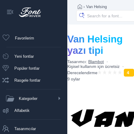
›
Van Helsing
Van Helsing
Favorilerim
yazı tipi
Yeni fontlar
Tasarımcı:
Blambot
Kişisel kullanım için ücretsiz
Popüler fontlar
Derecelendirme
4
9 oylar
Rasgele fontlar
Kategoriler
Alfabetik
Tasarımcılar