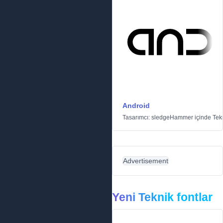
Android
Tasarımcı:
sledgeHammer
içinde
Tek
Advertisement
Yeni Teknik fontlar