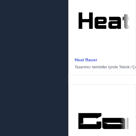
Heat Racer
Tasarımcı:
twinletter
içinde
Teknik
/
Çe