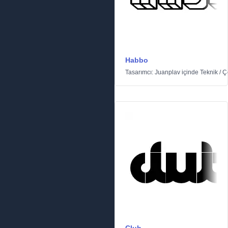
Habbo
Tasarımcı:
Juanplav
içinde
Teknik
/
Çe