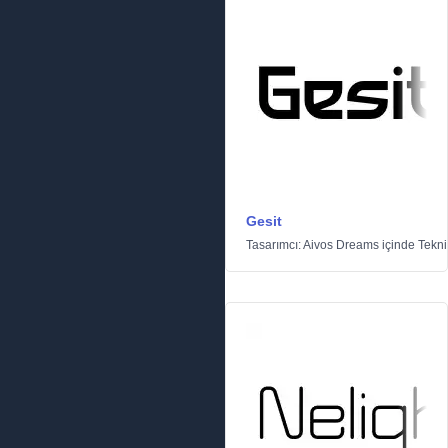
Gesit
Tasarımcı:
Aivos Dreams
içinde
Tekni