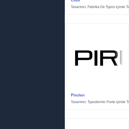
Club
Tasarımcı:
Fabrika De Typos
içinde
T
Pirulen
Tasarımcı:
Typodermic Fonts
içinde
T