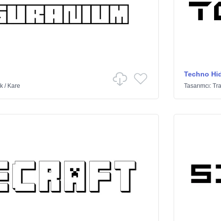
Techno Hi
ik
/
Kare
Tasarımcı:
Tr