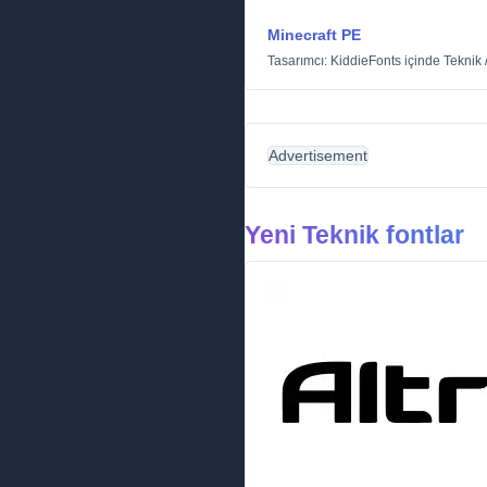
Minecraft PE
Tasarımcı:
KiddieFonts
içinde
Teknik
Advertisement
Yeni Teknik fontlar