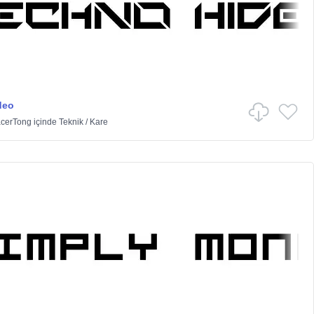
deo
acerTong
içinde
Teknik
/
Kare