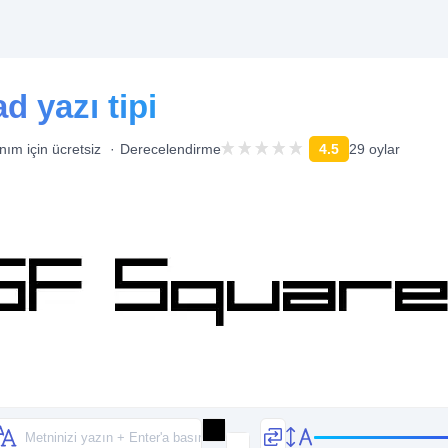
 yazı tipi
anım için ücretsiz
Derecelendirme
4.5
29 oylar