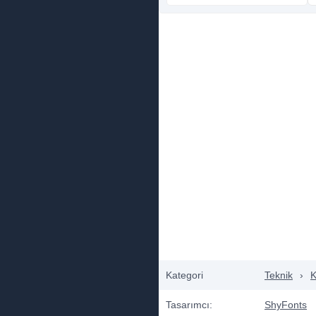
Kategori
Teknik
›
K
Tasarımcı:
ShyFonts