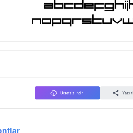
Ücretsiz indir
Yazı t
ontlar