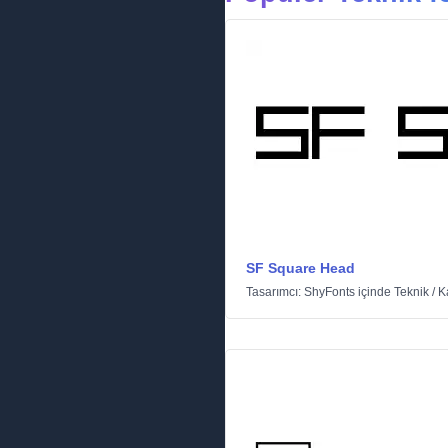
SF Square Head
Tasarımcı:
ShyFonts
içinde
Teknik
/
K