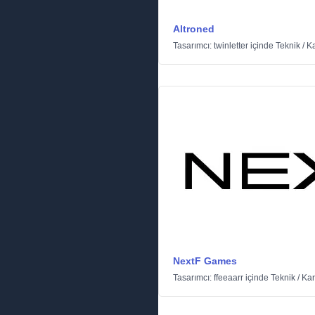
Altroned
Tasarımcı:
twinletter
içinde
Teknik
/
K
NextF Games
Tasarımcı:
ffeeaarr
içinde
Teknik
/
Ka