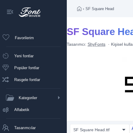
›
SF Square Head
SF Square Head
Favorilerim
Tasarımcı:
ShyFonts
Kişisel kull
Yeni fontlar
Popüler fontlar
Rasgele fontlar
Kategoriler
Alfabetik
Tasarımcılar
SF Square Head.ttf