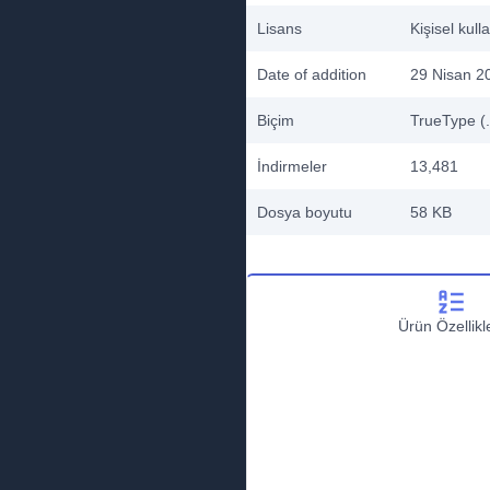
Lisans
Kişisel kull
Date of addition
29 Nisan 2
Biçim
TrueType (.
İndirmeler
13,481
Dosya boyutu
58 KB
Ürün Özellikle