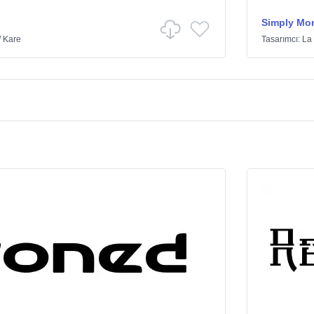
Simply Mo
/
Kare
Tasarımcı:
La