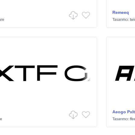
Remeeq
are
Tasarımcı:
twi
Aeogo Pxlt
re
Tasarımcı:
ffe