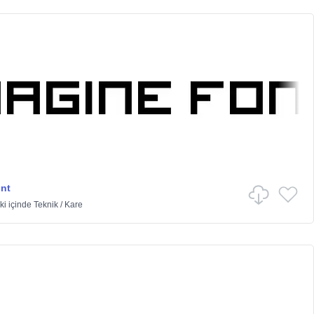
nt
ki
içinde
Teknik
/
Kare