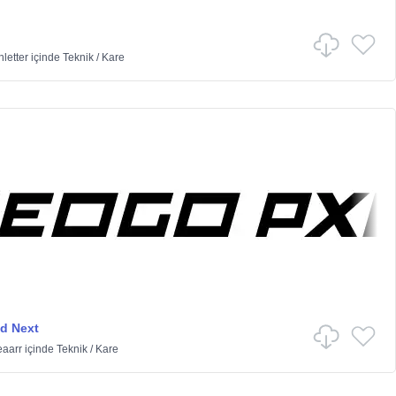
nletter
içinde
Teknik
/
Kare
d Next
eaarr
içinde
Teknik
/
Kare