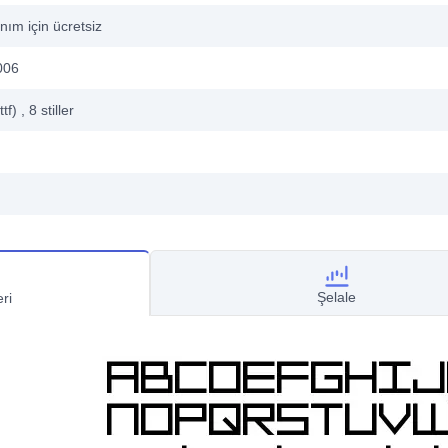
anım için ücretsiz
006
ttf)
, 8
stiller
Şelale
ri