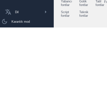
Yabancı
Gotik
Tatil
F
fontlar
fontlar
fontlar
Dil
Script
Teknik
fontlar
fontlar
Karanlık mod