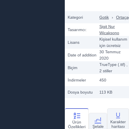
Kategori
Gotik
›
Ortaça
Sigit Nur
Tasarımcı:
Wicaksono
Kişisel kullanım
Lisans
için ücretsiz
30 Temmuz
Date of addition
2020
TrueType (.ttf)
,
Biçim
2
stiller
İndirmeler
450
Dosya boyutu
113 KB
Karakter
Ürün
Şelale
haritası
Özellikleri