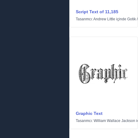
Script Text of 11,185
Tasarımcı:
Andrew Little
içinde
Gotik
Graphic Text
Tasarımcı:
William Wallace Jackson
i