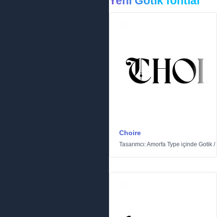
Yeni Gotik fontlar
Choire
Tasarımcı:
Amorfa Type
içinde
Gotik
/