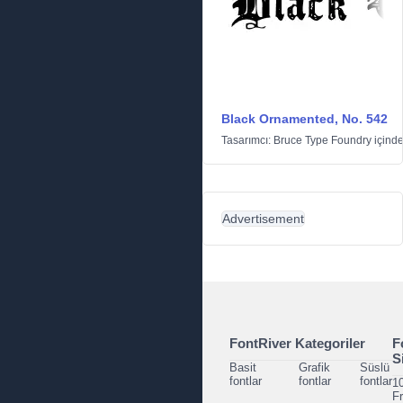
Black Ornamented, No. 542
Tasarımcı:
Bruce Type Foundry
içind
Advertisement
FontRiver Kategoriler
F
S
Basit
Grafik
Süslü
fontlar
fontlar
fontlar
1
F