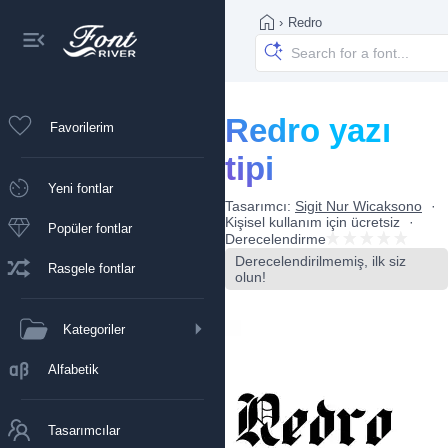
›
Redro
Redro yazı
Favorilerim
tipi
Yeni fontlar
Tasarımcı:
Sigit Nur Wicaksono
Kişisel kullanım için ücretsiz
Popüler fontlar
Derecelendirme
Derecelendirilmemiş, ilk siz
Rasgele fontlar
olun!
Kategoriler
Alfabetik
Tasarımcılar