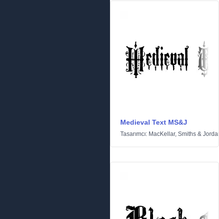
Medieval Text MS&J
Tasarımcı:
MacKellar, Smiths & Jorda