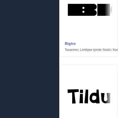
Bigtro
Tasarımcı:
Limitype
içinde
Süslü
/
Kar