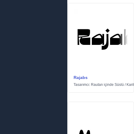
Rajabs
Tasarımcı:
Rautan
içinde
Süslü
/
Kari