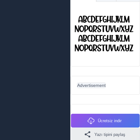
Advertisement
Ücretsiz indir
Yazı tipini paylaş