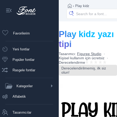
›
Play kidz
Play kidz yazı
Favorilerim
tipi
Yeni fontlar
Tasarımcı:
Figuree Studio
Kişisel kullanım için ücretsiz
Popüler fontlar
Derecelendirme
Derecelendirilmemiş, ilk siz
Rasgele fontlar
olun!
Kategoriler
Alfabetik
Tasarımcılar