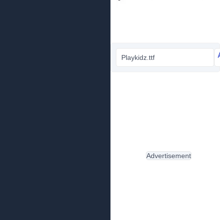
Playkidz.ttf
Advertisement