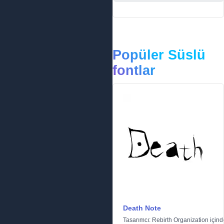
Popüler Süslü
fontlar
Death Note
Tasarımcı:
Rebirth Organization
için