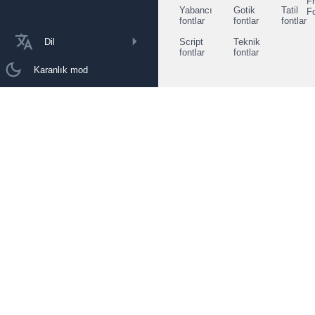
F
Yabancı
Gotik
Tatil
F
fontlar
fontlar
fontlar
Dil
Script
Teknik
fontlar
fontlar
Karanlık mod