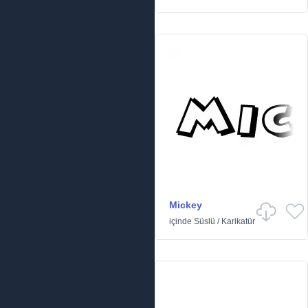
Mickey
içinde
Süslü
/
Karikatür