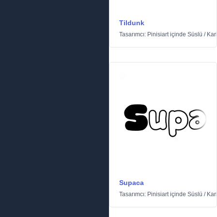
Tildunk
Tasarımcı:
Pinisiart
içinde
Süslü
/
Kar
Supaca
Tasarımcı:
Pinisiart
içinde
Süslü
/
Kar