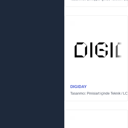
DIGIDAY
Tasarımcı:
Pinisiart
içinde
Teknik
/
LC