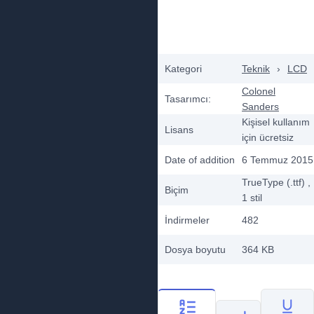
Kategori
Teknik
›
LCD
Colonel
Tasarımcı:
Sanders
Kişisel kullanım
Lisans
için ücretsiz
Date of addition
6 Temmuz 2015
TrueType (.ttf)
,
Biçim
1
stil
İndirmeler
482
Dosya boyutu
364 KB