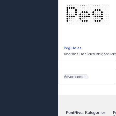
Peg Holes
Tasarımcı:
Chequered Ink
içinde
Tekn
Advertisement
FontRiver Kategoriler
F