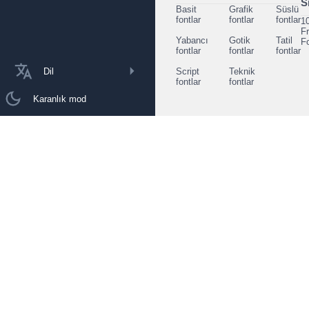
S
Basit
Grafik
Süslü
fontlar
fontlar
fontlar
1
F
Yabancı
Gotik
Tatil
F
fontlar
fontlar
fontlar
Dil
Script
Teknik
fontlar
fontlar
Karanlık mod