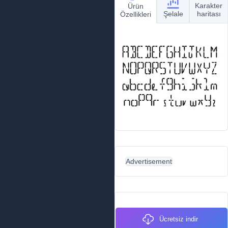
Karakter
Ürün
Şelale
haritası
Özellikleri
Advertisement
Ücretsiz indir