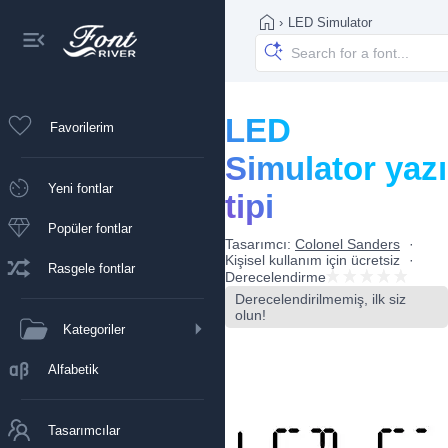
›
LED Simulator
LED
Favorilerim
Simulator yazı
Yeni fontlar
tipi
Popüler fontlar
Tasarımcı:
Colonel Sanders
Kişisel kullanım için ücretsiz
Rasgele fontlar
Derecelendirme
Derecelendirilmemiş, ilk siz
olun!
Kategoriler
Alfabetik
Tasarımcılar