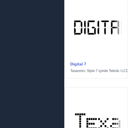
Digital 7
Tasarımcı:
Style-7
içinde
Teknik
/
LC