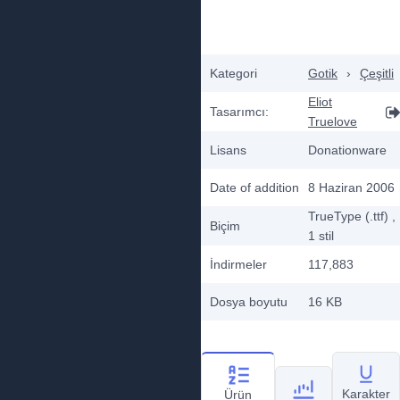
Kategori
Gotik
›
Çeşitli
Eliot
Tasarımcı:
Truelove
Lisans
Donationware
Date of addition
8 Haziran 2006
TrueType (.ttf)
,
Biçim
1
stil
İndirmeler
117,883
Dosya boyutu
16 KB
Karakter
Ürün