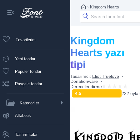
›
Kingdom Hearts
Kingdom
Favorilerim
Hearts yazı
Yeni fontlar
tipi
Popüler fontlar
Tasarımcı:
Eliot Truelove
Donationware
Rasgele fontlar
Derecelendirme
4.5
222 oylar
Kategoriler
Alfabetik
Tasarımcılar