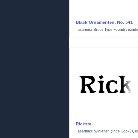
Black Ornamented, No. 541
Tasarımcı:
Bruce Type Foundry
içind
Ricksta
Tasarımcı:
twinletter
içinde
Gotik
/
Çeş