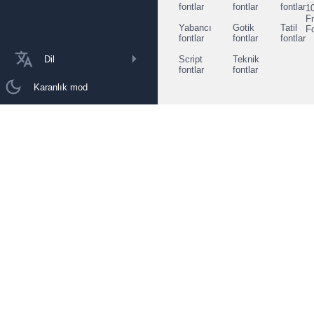
fontlar
fontlar
fontlar
1
F
Yabancı
Gotik
Tatil
F
fontlar
fontlar
fontlar
Dil
Script
Teknik
fontlar
fontlar
Karanlık mod