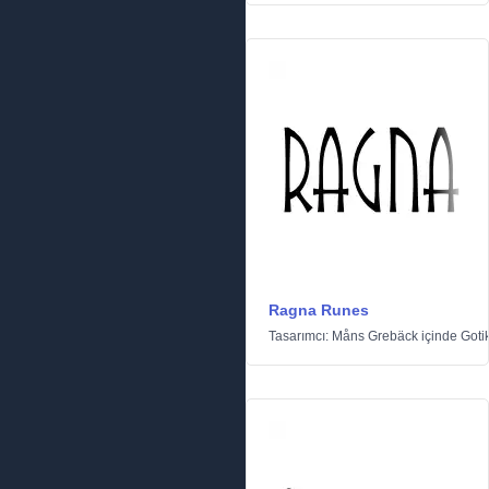
Ragna Runes
Tasarımcı:
Måns Grebäck
içinde
Goti