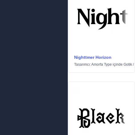
Nighttmer Horizon
Tasarımcı:
Amorfa Type
içinde
Gotik
/