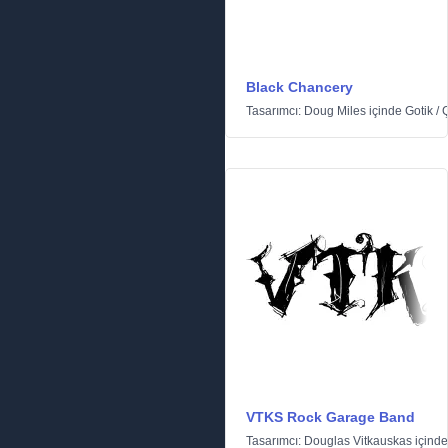
Black Chancery
Tasarımcı:
Doug Miles
içinde
Gotik
/
Ç
VTKS Rock Garage Band
Tasarımcı:
Douglas Vitkauskas
içind