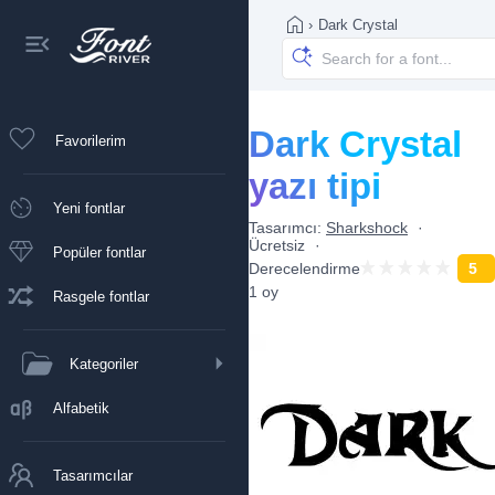
›
Dark Crystal
Dark Crystal
Favorilerim
yazı tipi
Yeni fontlar
Tasarımcı:
Sharkshock
Ücretsiz
Popüler fontlar
Derecelendirme
5
1 oy
Rasgele fontlar
Kategoriler
Alfabetik
Tasarımcılar