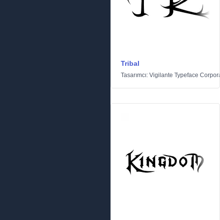
Tribal
Tasarımcı:
Vigilante Typeface Corpor