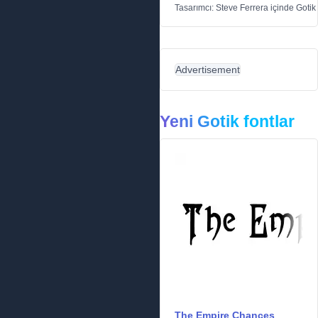
Tasarımcı:
Steve Ferrera
içinde
Gotik
Advertisement
Yeni Gotik fontlar
The Empire Chances