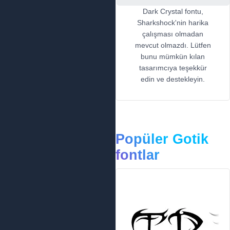
Dark Crystal fontu,
Sharkshock'nin harika
çalışması olmadan
mevcut olmazdı. Lütfen
bunu mümkün kılan
tasarımcıya teşekkür
edin ve destekleyin.
Popüler Gotik
fontlar