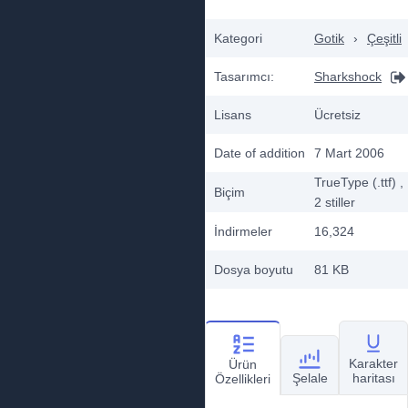
Kategori
Gotik
›
Çeşitli
Tasarımcı:
Sharkshock
Lisans
Ücretsiz
Date of addition
7 Mart 2006
TrueType (.ttf)
,
Biçim
2
stiller
İndirmeler
16,324
Dosya boyutu
81 KB
Karakter
Ürün
Şelale
haritası
Özellikleri