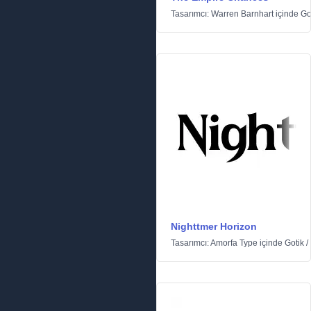
Tasarımcı:
Warren Barnhart
içinde
Go
Nighttmer Horizon
Tasarımcı:
Amorfa Type
içinde
Gotik
/