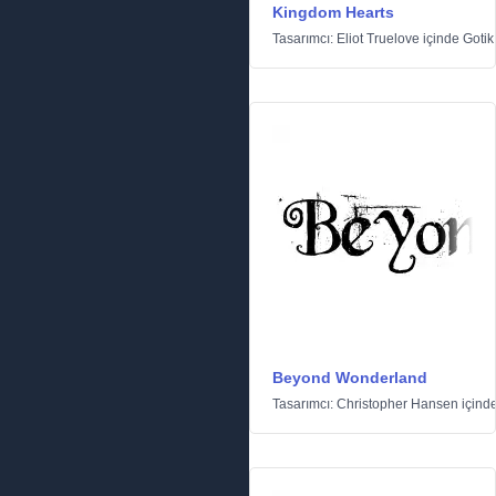
Kingdom Hearts
Tasarımcı:
Eliot Truelove
içinde
Gotik
Beyond Wonderland
Tasarımcı:
Christopher Hansen
içind