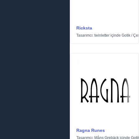
Ricksta
Tasarımcı:
twinletter
içinde
Gotik
/
Çeş
Ragna Runes
Tasarımcı:
Måns Grebäck
içinde
Goti