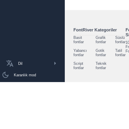
FontRiver Kategoriler
F
S
Basit
Grafik
Süslü
fontlar
fontlar
fontlar
1
F
Yabancı
Gotik
Tatil
F
fontlar
fontlar
fontlar
Dil
Script
Teknik
fontlar
fontlar
Karanlık mod