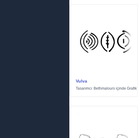
Vulva
Tasarımcı:
Bethmalours
içinde
Grafik