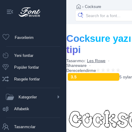
›
Cocksure
Cocksure yazı
Favorilerim
tipi
Yeni fontlar
Tasarımcı:
Les Rowe
Shareware
Popüler fontlar
Derecelendirme
3.5
5 oylar
Rasgele fontlar
Kategoriler
Alfabetik
Tasarımcılar