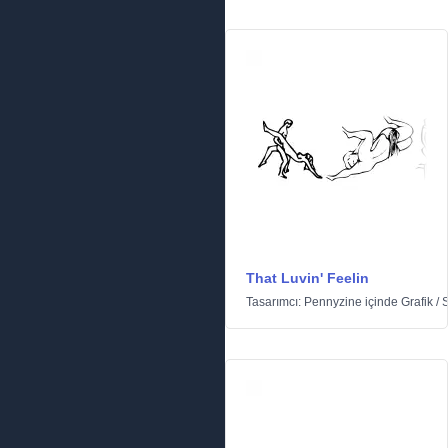
That Luvin' Feelin
Tasarımcı:
Pennyzine
içinde
Grafik
/
S