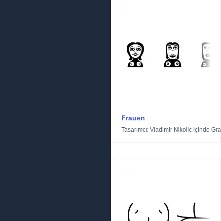
Frauen
Tasarımcı:
Vladimir Nikolic
içinde
Gra