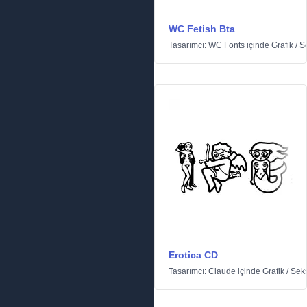
WC Fetish Bta
Tasarımcı:
WC Fonts
içinde
Grafik
/
S
Erotica CD
Tasarımcı:
Claude
içinde
Grafik
/
Seks