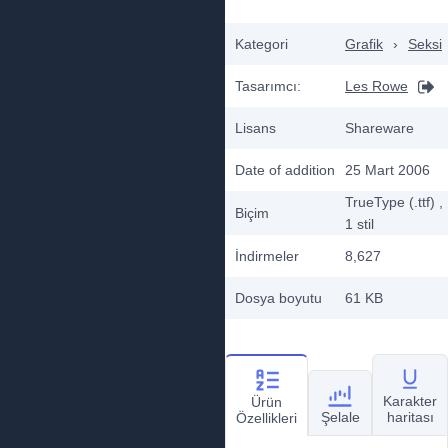
Kategori
Grafik
›
Seksi
Tasarımcı:
Les Rowe
Lisans
Shareware
Date of addition
25 Mart 2006
TrueType (.ttf)
,
Biçim
1
stil
İndirmeler
8,627
Dosya boyutu
61 KB
Karakter
Ürün
Şelale
haritası
Özellikleri