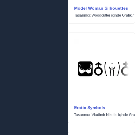
Model Woman Silhouettes
Tasarımcı:
Woodcutter
içinde
Grafik
/
Erotic Symbols
Tasarımcı:
Vladimir Nikolic
içinde
Gra