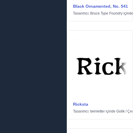
Black Ornamented, No. 541
Tasarımcı:
Bruce Type Foundry
içind
Ricksta
Tasarımcı:
twinletter
içinde
Gotik
/
Çeş