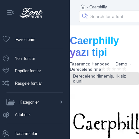
›
Caerphilly
Caerphilly
Favorilerim
yazı tipi
Yeni fontlar
Tasarımcı:
Hanoded
Demo
Derecelendirme
Popüler fontlar
Derecelendirilmemiş, ilk siz
olun!
Rasgele fontlar
Kategoriler
Alfabetik
Tasarımcılar