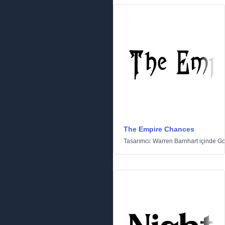
The Empire Chances
Tasarımcı:
Warren Barnhart
içinde
Go