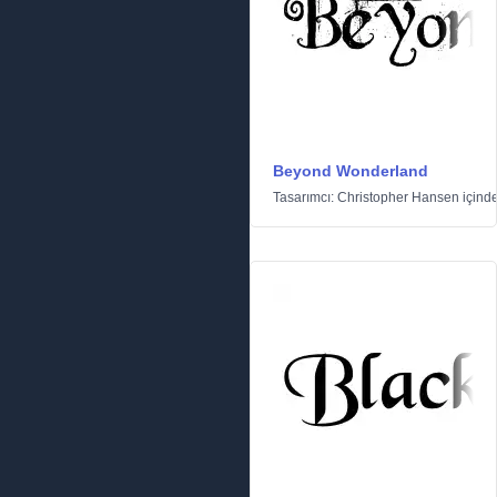
Beyond Wonderland
Tasarımcı:
Christopher Hansen
içind