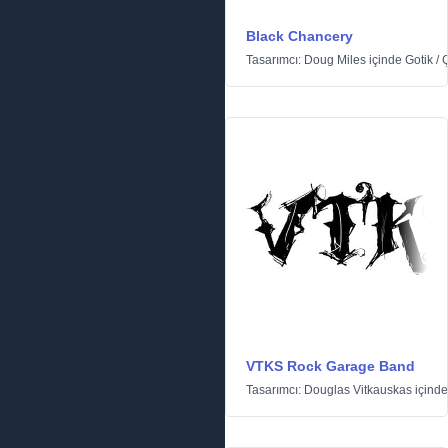
Black Chancery
Tasarımcı:
Doug Miles
içinde
Gotik
/
Ç
VTKS Rock Garage Band
Tasarımcı:
Douglas Vitkauskas
içind