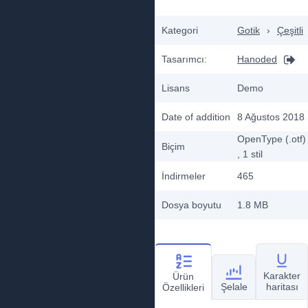
Kategori
Gotik
›
Çeşitli
Tasarımcı:
Hanoded
Lisans
Demo
Date of addition
8 Ağustos 2018
OpenType (.otf)
Biçim
, 1
stil
İndirmeler
465
Dosya boyutu
1.8 MB
Karakter
Ürün
Şelale
haritası
Özellikleri