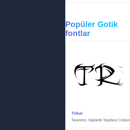
Popüler Gotik
fontlar
Tribal
Tasarımcı:
Vigilante Typeface Corpor