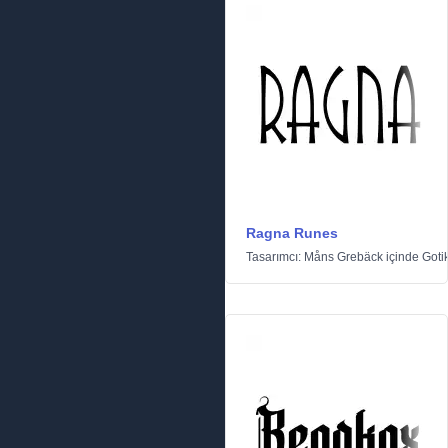
Ragna Runes
Tasarımcı:
Måns Grebäck
içinde
Goti