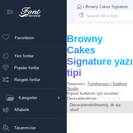
›
Browny Cakes Signature
Browny
Favorilerim
Cakes
Yeni fontlar
Signature yazı
Popüler fontlar
tipi
Rasgele fontlar
Tasarımcı:
Fontherapy | Kalifont
Studio
Kişisel kullanım için ücretsiz
Kategoriler
Derecelendirme
Derecelendirilmemiş, ilk siz
olun!
Alfabetik
Tasarımcılar