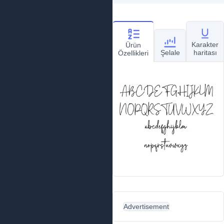
Karakter
Ürün
Şelale
haritası
Özellikleri
Advertisement