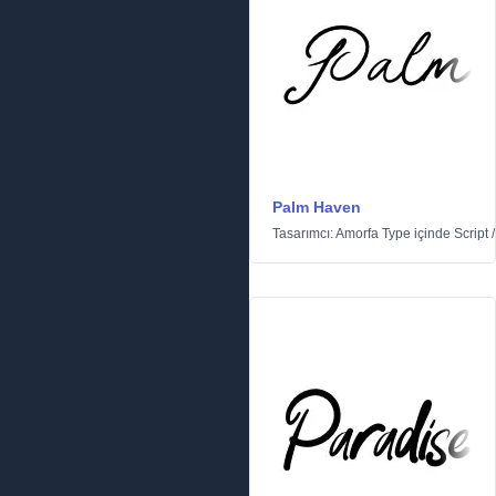
Palm Haven
Tasarımcı:
Amorfa Type
içinde
Script