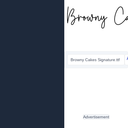
Browny Cakes Signature.ttf
Advertisement