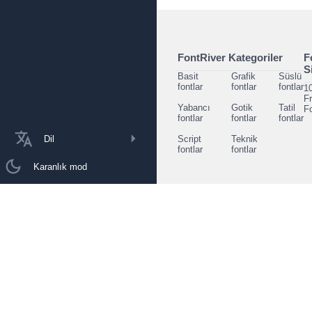
FontRiver Kategoriler
F
S
Basit
Grafik
Süslü
fontlar
fontlar
fontlar
1
F
Yabancı
Gotik
Tatil
F
fontlar
fontlar
fontlar
Dil
Script
Teknik
fontlar
fontlar
Karanlık mod