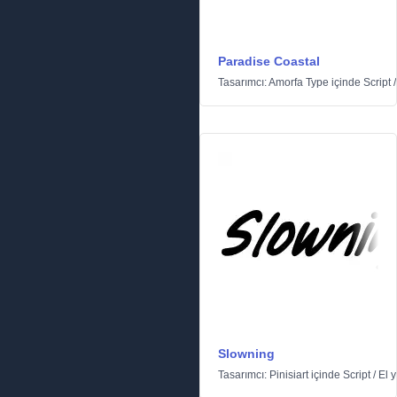
Paradise Coastal
Tasarımcı:
Amorfa Type
içinde
Script
Slowning
Tasarımcı:
Pinisiart
içinde
Script
/
El y