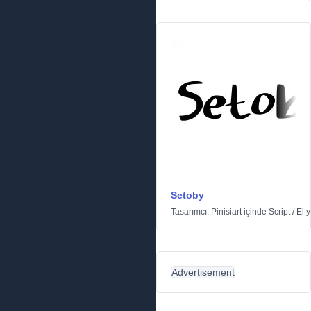
Setoby
Tasarımcı:
Pinisiart
içinde
Script
/
El y
Advertisement