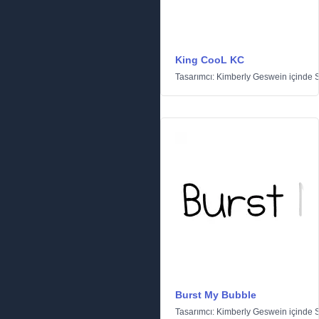
King CooL KC
Tasarımcı:
Kimberly Geswein
içinde
S
Burst My Bubble
Tasarımcı:
Kimberly Geswein
içinde
S