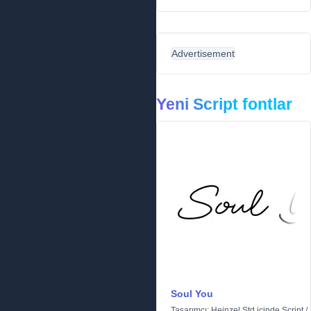
Advertisement
Yeni Script fontlar
Soul You
Tasarımcı:
Heinzel Std
içinde
Script
/