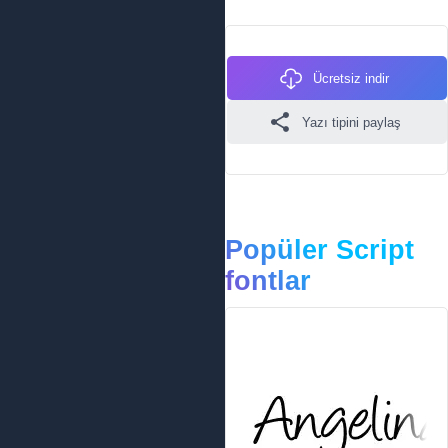
Ücretsiz indir
Yazı tipini paylaş
Popüler Script
fontlar