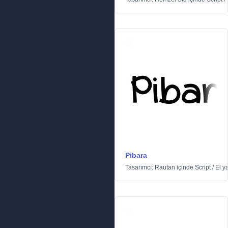
Pibara
Tasarımcı:
Rautan
içinde
Script
/
El ya