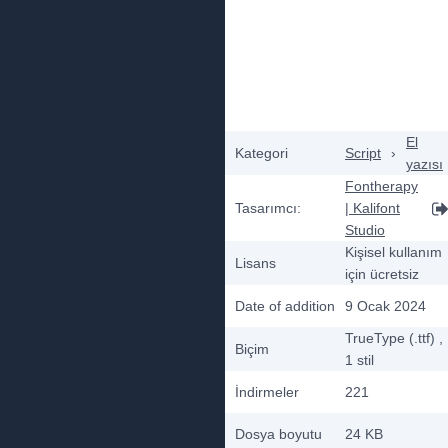
El
Kategori
Script
›
yazısı
Fontherapy
Tasarımcı:
| Kalifont
Studio
Kişisel kullanım
Lisans
için ücretsiz
Date of addition
9 Ocak 2024
TrueType (.ttf)
,
Biçim
1
stil
İndirmeler
221
Dosya boyutu
24 KB