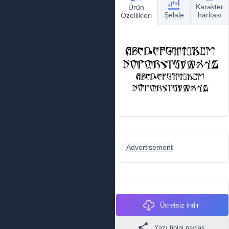
Karakter
Ürün
Şelale
haritası
Özellikleri
Advertisement
Ücretsiz indir
Yazı tipini paylaş