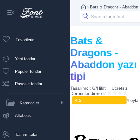
›
Bats & Dragons - Abaddon
Bats &
Favorilerim
Dragons -
Yeni fontlar
Abaddon yazı
Popüler fontlar
tipi
Rasgele fontlar
Tasarımcı:
G/Hildt
Ücretsiz
Derecelendirme
4.5
4 oylar
Kategoriler
Alfabetik
Tasarımcılar