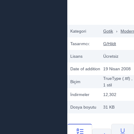
Kategori
Gotik
›
Moder
Tasarımcı:
G/Hildt
Lisans
Ücretsiz
Date of addition
19 Nisan 2008
TrueType (.ttf)
,
Biçim
1
stil
İndirmeler
12,302
Dosya boyutu
31 KB