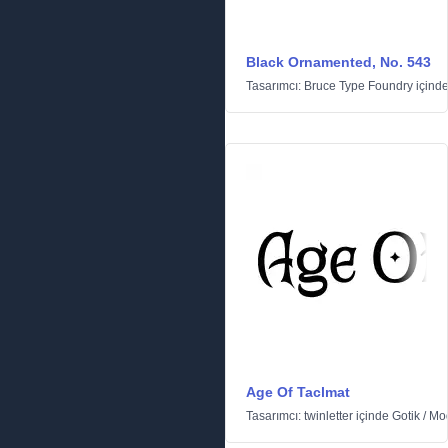
Black Ornamented, No. 543
Tasarımcı:
Bruce Type Foundry
içind
Age Of Taclmat
Tasarımcı:
twinletter
içinde
Gotik
/
Mo