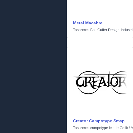
Metal Macabre
Tasarımcı:
Bolt Cutter Design-Industri
Creator Campotype Smcp
Tasarımcı:
campotype
içinde
Gotik
/
M