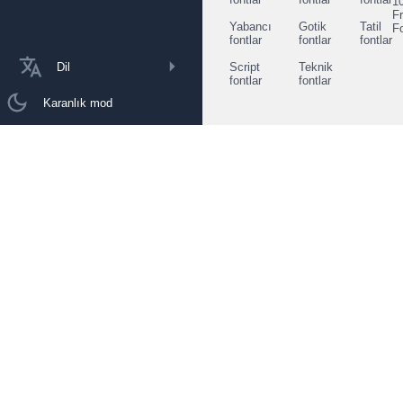
1
F
Yabancı
Gotik
Tatil
F
fontlar
fontlar
fontlar
Dil
Script
Teknik
fontlar
fontlar
Karanlık mod