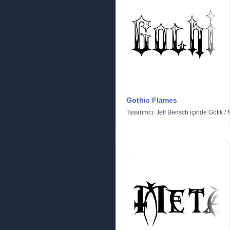
Gothic Flames
Tasarımcı:
Jeff Bensch
içinde
Gotik
/