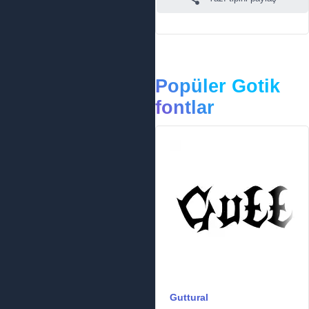
Popüler Gotik
fontlar
Guttural