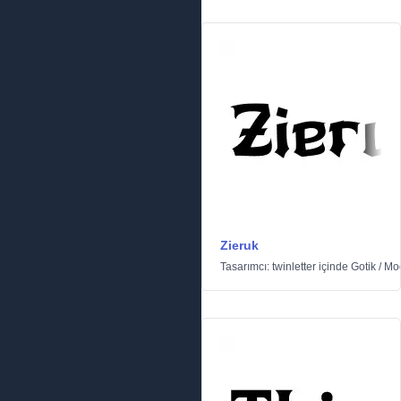
Zieruk
Tasarımcı:
twinletter
içinde
Gotik
/
Mo