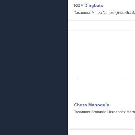
KOF Dingbats
Tasarımcı:
Minea Nunes
içinde
Grafik
Chess Marroquin
Tasarımcı:
Armando Hernandez Marr