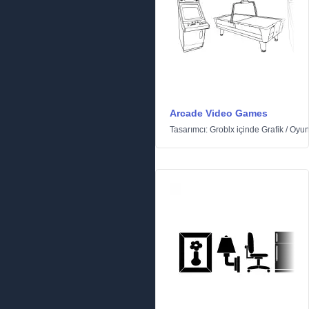
Arcade Video Games
Tasarımcı:
Groblx
içinde
Grafik
/
Oyun