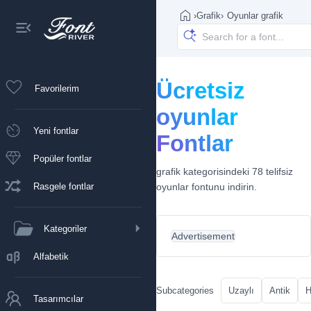
›
Grafik
›
Oyunlar grafik
Ücretsiz
Favorilerim
oyunlar
Yeni fontlar
Fontlar
Popüler fontlar
grafik kategorisindeki 78 telifsiz
Rasgele fontlar
oyunlar fontunu indirin.
Kategoriler
Advertisement
Alfabetik
Subcategories
Uzaylı
Antik
H
Tasarımcılar