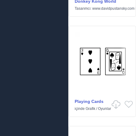
Donkey Kong World
Tasarımcı:
www.davidpustansky.com
Playing Cards
içinde
Grafik
/
Oyunlar