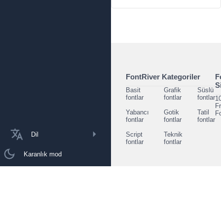
FontRiver Kategoriler
F
S
Basit
Grafik
Süslü
fontlar
fontlar
fontlar
1
F
Yabancı
Gotik
Tatil
F
fontlar
fontlar
fontlar
Dil
Script
Teknik
fontlar
fontlar
Karanlık mod