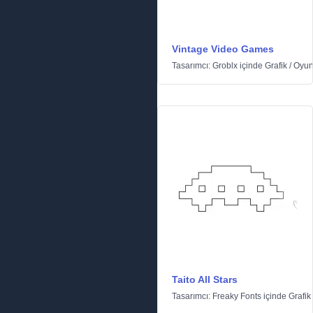
Vintage Video Games
Tasarımcı:
Groblx
içinde
Grafik
/
Oyun
Taito All Stars
Tasarımcı:
Freaky Fonts
içinde
Grafik