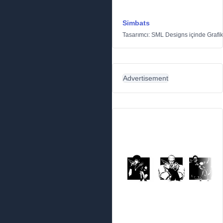
Simbats
Tasarımcı:
SML Designs
içinde
Grafik
Advertisement