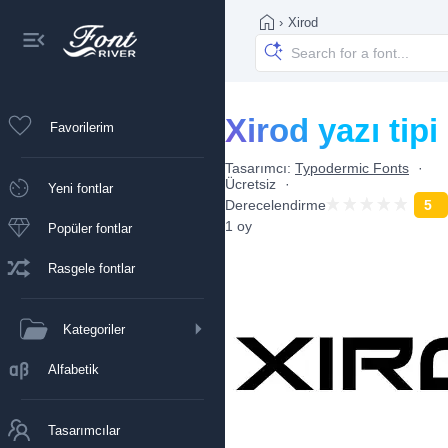
›
Xirod
Xirod yazı tipi
Favorilerim
Tasarımcı:
Typodermic Fonts
Ücretsiz
Yeni fontlar
Derecelendirme
5
1 oy
Popüler fontlar
Rasgele fontlar
Kategoriler
Alfabetik
Tasarımcılar