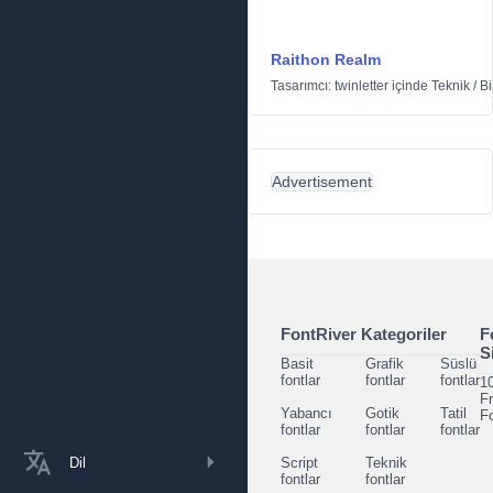
Raithon Realm
Tasarımcı:
twinletter
içinde
Teknik
/
Bi
Advertisement
FontRiver Kategoriler
F
S
Basit
Grafik
Süslü
fontlar
fontlar
fontlar
1
F
Yabancı
Gotik
Tatil
F
fontlar
fontlar
fontlar
Dil
Script
Teknik
fontlar
fontlar