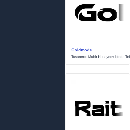
Goldmode
Tasarımcı:
Mahir Huseynov
içinde
Te