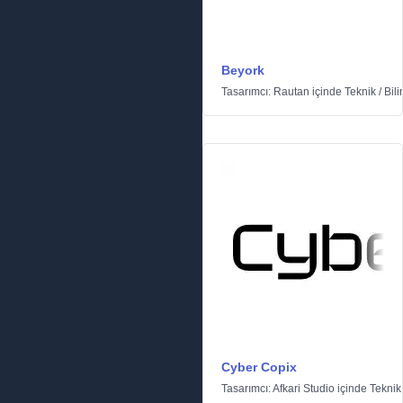
Beyork
Tasarımcı:
Rautan
içinde
Teknik
/
Bil
Cyber Copix
Tasarımcı:
Afkari Studio
içinde
Teknik