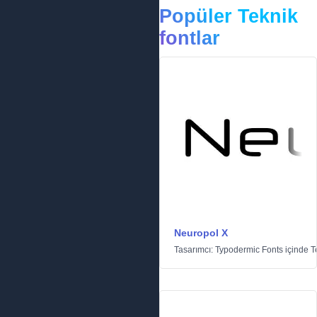
Popüler Teknik
fontlar
Neuropol X
Tasarımcı:
Typodermic Fonts
içinde
T