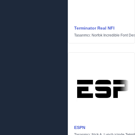
Terminator Real NFI
Tasarımcı:
Norfok Incredible Font De
ESPN
Tasarımcı:
Nick A. Lynch
içinde
Tekni