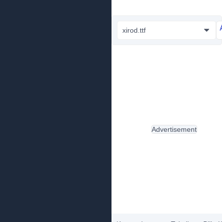
xirod.ttf
Advertisement