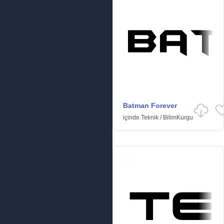
Batman Forever
içinde
Teknik
/
BilimKurgu