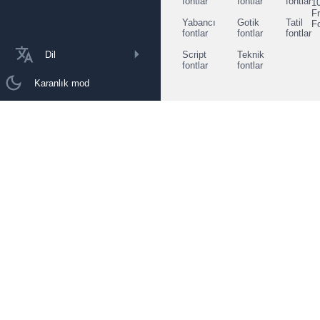
fontlar
fontlar
fontlar
1
F
Yabancı
Gotik
Tatil
F
fontlar
fontlar
fontlar
Dil
Script
Teknik
fontlar
fontlar
Karanlık mod