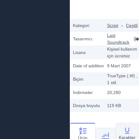
Kategori
Script
›
Çeşitli
Last
Tasarımcı:
Soundtrack
Kişisel kullanım
Lisans
için ücretsiz
Date of addition
9 Mart 2007
TrueType (.ttf)
,
Biçim
1
stil
İndirmeler
20,280
Dosya boyutu
119 KB
Karakter
Ürün