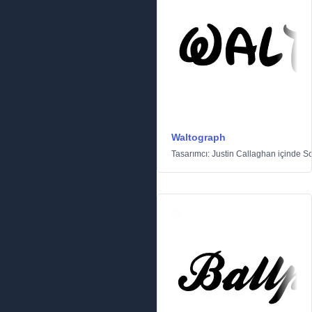
Waltograph
Tasarımcı:
Justin Callaghan
içinde
Sc