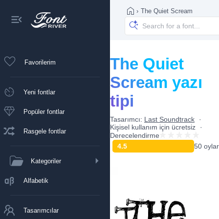
›
The Quiet Scream
The Quiet
Favorilerim
Scream yazı
Yeni fontlar
tipi
Popüler fontlar
Tasarımcı:
Last Soundtrack
Kişisel kullanım için ücretsiz
Rasgele fontlar
Derecelendirme
4.5
50 oylar
Kategoriler
Alfabetik
Tasarımcılar