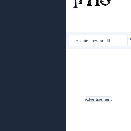
the_quiet_scream.ttf
Advertisement