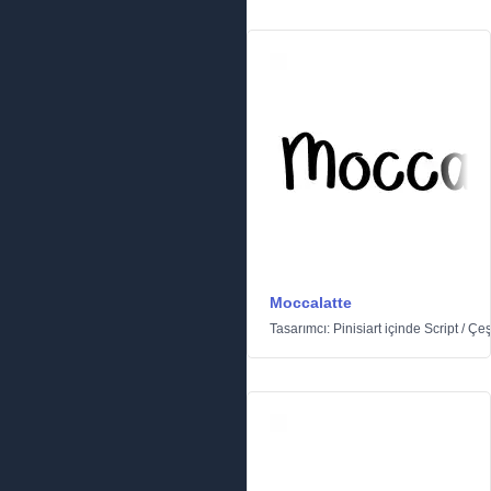
Moccalatte
Tasarımcı:
Pinisiart
içinde
Script
/
Çeşi