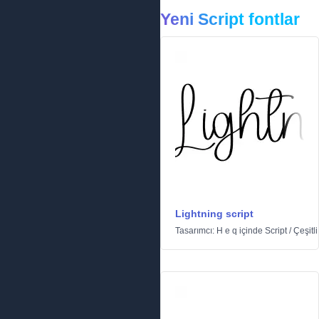
Yeni Script fontlar
Lightning script
Tasarımcı:
H e q
içinde
Script
/
Çeşitli