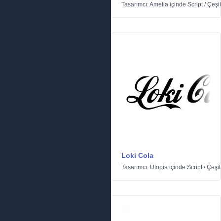
Tasarımcı:
Amelia
içinde
Script
/
Çeşit
Loki Cola
Tasarımcı:
Utopia
içinde
Script
/
Çeşit