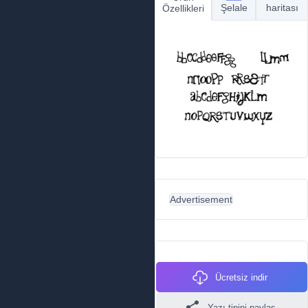
Şelale
haritası
Özellikleri
Advertisement
Ücretsiz indir
Yazı tipini paylaş