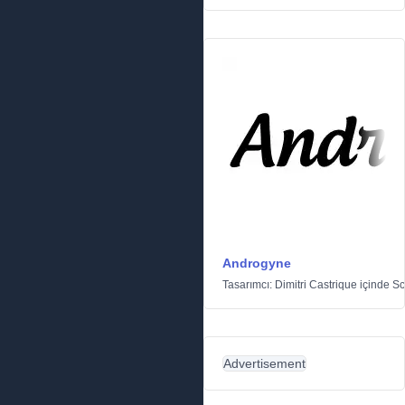
Androgyne
Tasarımcı:
Dimitri Castrique
içinde
Sc
Advertisement