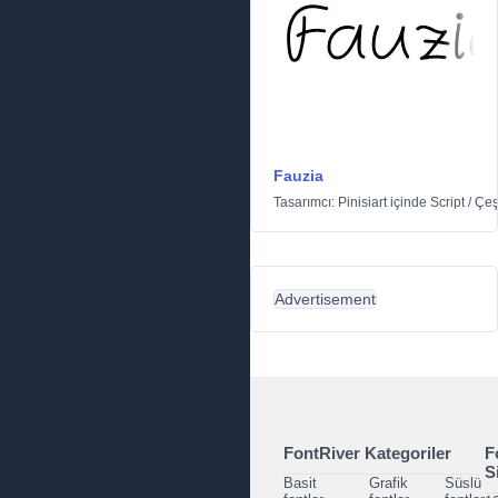
Fauzia
Tasarımcı:
Pinisiart
içinde
Script
/
Çeşi
Advertisement
FontRiver Kategoriler
F
S
Basit
Grafik
Süslü