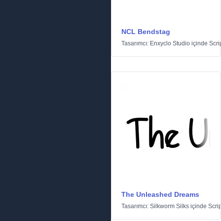
NCL Bendstag
Tasarımcı:
Enxyclo Studio
içinde
Scri
The Unleashed Dreams
Tasarımcı:
Silkworm Silks
içinde
Scrip