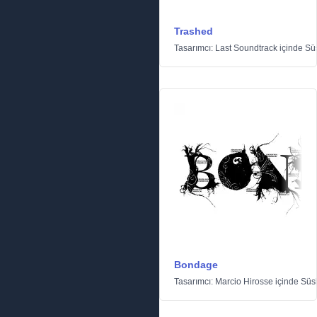
Trashed
Tasarımcı:
Last Soundtrack
içinde
Sü
Bondage
Tasarımcı:
Marcio Hirosse
içinde
Süs