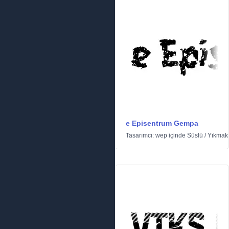
e Episentrum Gempa
Tasarımcı:
wep
içinde
Süslü
/
Yıkmak