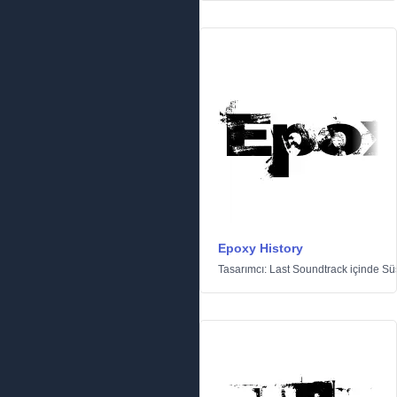
Epoxy History
Tasarımcı:
Last Soundtrack
içinde
Sü