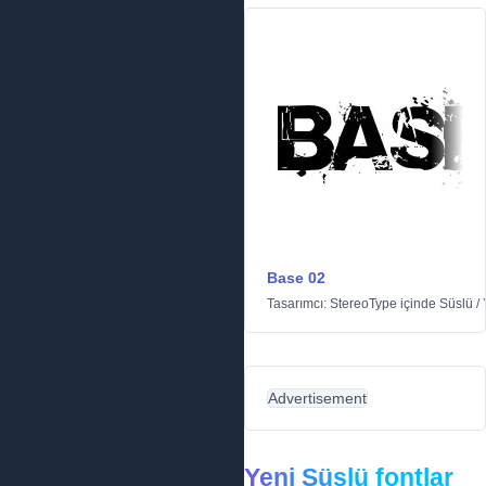
Base 02
Tasarımcı:
StereoType
içinde
Süslü
/
Advertisement
Yeni Süslü fontlar