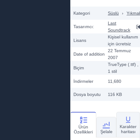
Kategori
Süslü
›
Yıkma
Last
Tasarımcı:
Soundtrack
Kişisel kullanım
Lisans
için ücretsiz
22 Temmuz
Date of addition
2007
TrueType (.ttf)
,
Biçim
1
stil
İndirmeler
11,680
Dosya boyutu
116 KB
Karakter
Ürün
Şelale
haritası
Özellikleri