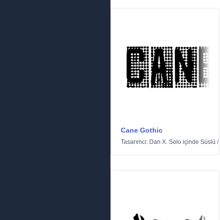
Cane Gothic
Tasarımcı:
Dan X. Solo
içinde
Süslü
/