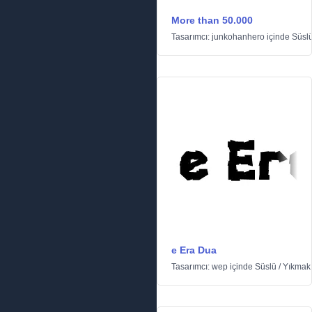
More than 50.000
Tasarımcı:
junkohanhero
içinde
Süsl
e Era Dua
Tasarımcı:
wep
içinde
Süslü
/
Yıkmak