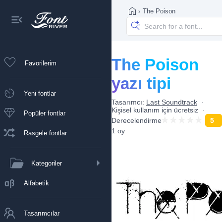
›
The Poison
The Poison
Favorilerim
yazı tipi
Yeni fontlar
Tasarımcı:
Last Soundtrack
Kişisel kullanım için ücretsiz
Popüler fontlar
Derecelendirme
5
1 oy
Rasgele fontlar
Kategoriler
Alfabetik
Tasarımcılar