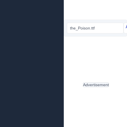
the_Poison.ttf
Advertisement