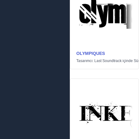
OLYMPIQUES
Tasarımcı:
Last Soundtrack
içinde
Sü