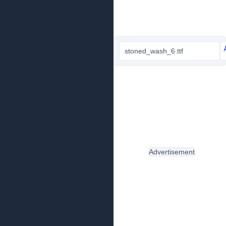
stoned_wash_6.ttf
Advertisement