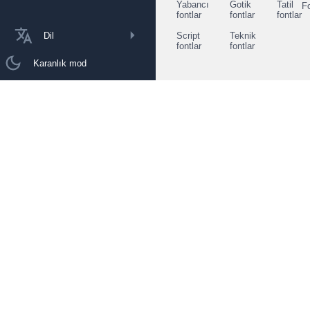
Yabancı
Gotik
Tatil
F
fontlar
fontlar
fontlar
Dil
Script
Teknik
fontlar
fontlar
Karanlık mod