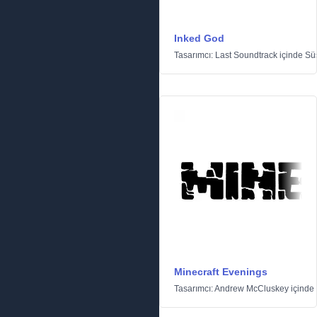
Inked God
Tasarımcı:
Last Soundtrack
içinde
Sü
Minecraft Evenings
Tasarımcı:
Andrew McCluskey
içinde