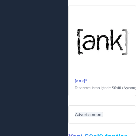
[ank]*
Tasarımcı:
bran
içinde
Süslü
/
Aşınmı
Advertisement