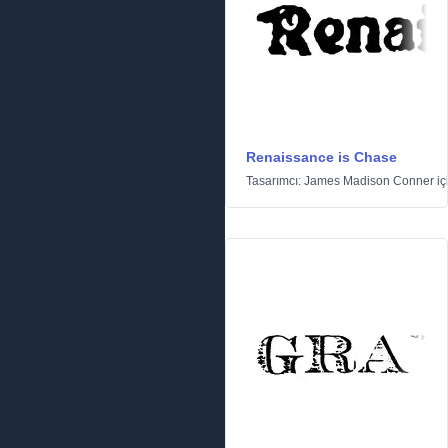
Renaissance is Chase
Tasarımcı:
James Madison Conner
iç