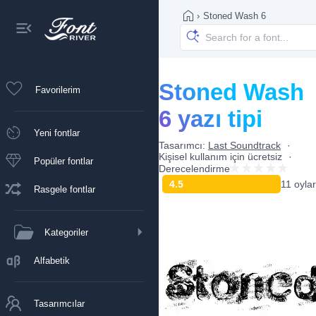
›
Stoned Wash 6
Stoned Wash
Favorilerim
6 yazı tipi
Yeni fontlar
Tasarımcı:
Last Soundtrack
Kişisel kullanım için ücretsiz
Popüler fontlar
Derecelendirme
4.5
11 oylar
Rasgele fontlar
Kategoriler
Alfabetik
Tasarımcılar