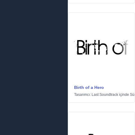
Birth of a Hero
Tasarımcı:
Last Soundtrack
içinde
Sü