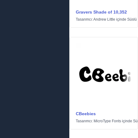
Gravers Shade of 10,352
Tasarımcı:
Andrew Little
içinde
Süslü
CBeebies
Tasarımcı:
MicroType Fonts
içinde
Sü