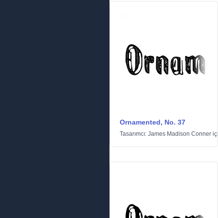
Ornamented, No. 37
Tasarımcı:
James Madison Conner
iç