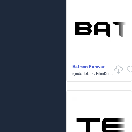
Batman Forever
içinde
Teknik
/
BilimKurgu