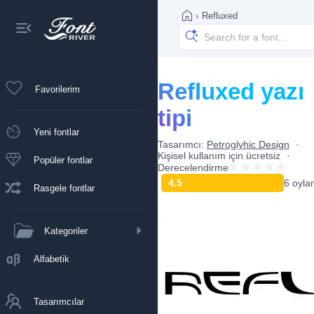
›
Refluxed
Refluxed yazı
Favorilerim
tipi
Yeni fontlar
Tasarımcı:
Petroglyhic Design
Kişisel kullanım için ücretsiz
Popüler fontlar
Derecelendirme
4.5
6 oylar
Rasgele fontlar
Kategoriler
Alfabetik
Tasarımcılar