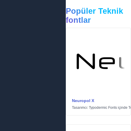
Popüler Teknik
fontlar
Neuropol X
Tasarımcı:
Typodermic Fonts
içinde
T