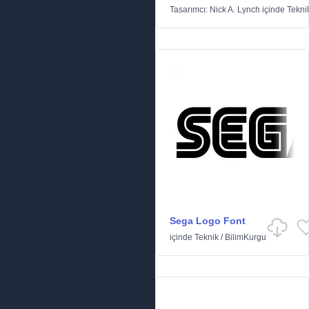
Tasarımcı:
Nick A. Lynch
içinde
Tekni
Sega Logo Font
içinde
Teknik
/
BilimKurgu