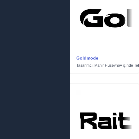
Goldmode
Tasarımcı:
Mahir Huseynov
içinde
Te