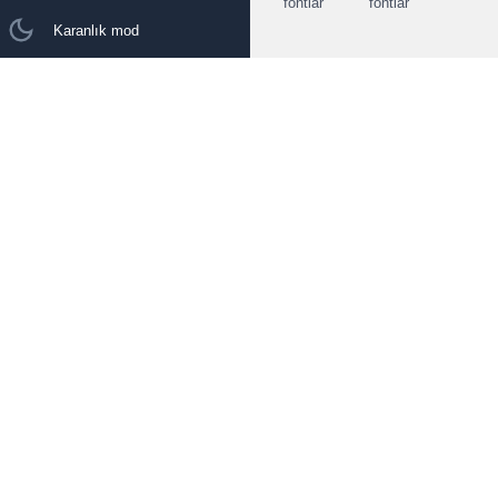
fontlar
fontlar
Karanlık mod