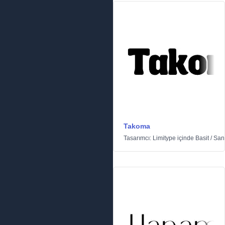
Takoma
Tasarımcı:
Limitype
içinde
Basit
/
Sans