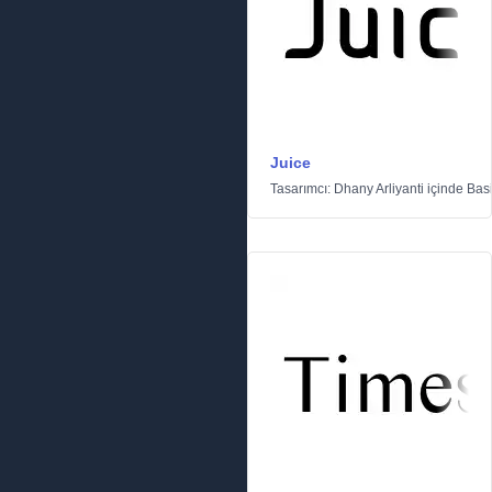
Juice
Tasarımcı:
Dhany Arliyanti
içinde
Basi