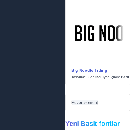
Big Noodle Titling
Tasarımcı:
Sentinel Type
içinde
Basit
Advertisement
Yeni Basit fontlar