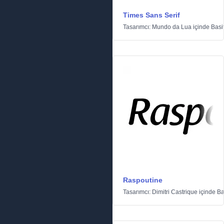
Times Sans Serif
Tasarımcı:
Mundo da Lua
içinde
Basi
Raspoutine
Tasarımcı:
Dimitri Castrique
içinde
Ba