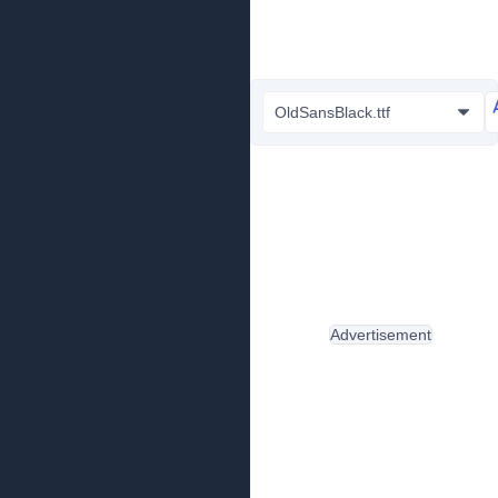
OldSansBlack.ttf
Advertisement