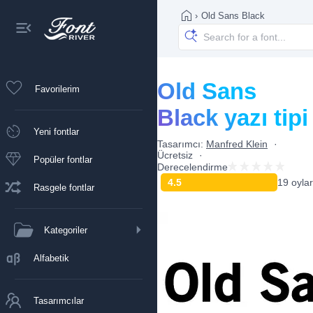
›
Old Sans Black
Old Sans
Favorilerim
Black yazı tipi
Yeni fontlar
Tasarımcı:
Manfred Klein
Ücretsiz
Popüler fontlar
Derecelendirme
4.5
19 oylar
Rasgele fontlar
Kategoriler
Alfabetik
Tasarımcılar