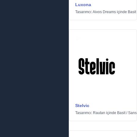
Luxona
Tasarımcı:
Aivos Dreams
içinde
Basit
Stelvic
Tasarımcı:
Rautan
içinde
Basit
/
Sanss