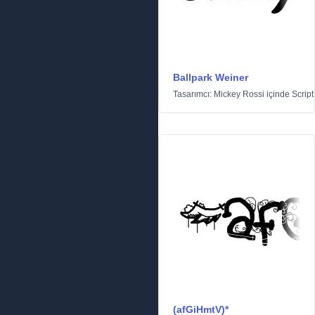
Ballpark Weiner
Tasarımcı:
Mickey Rossi
içinde
Script
(afGiHmtV)*