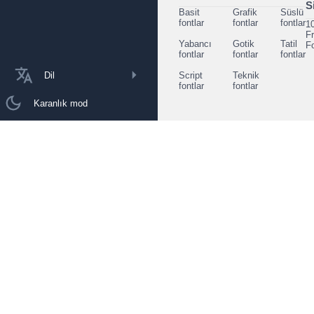
S
Basit
Grafik
Süslü
fontlar
fontlar
fontlar
1
F
Yabancı
Gotik
Tatil
F
fontlar
fontlar
fontlar
Dil
Script
Teknik
fontlar
fontlar
Karanlık mod