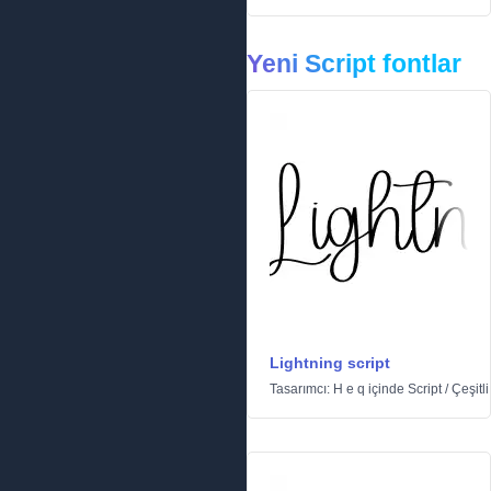
Yeni Script fontlar
Lightning script
Tasarımcı:
H e q
içinde
Script
/
Çeşitli