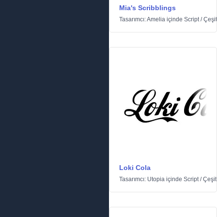
Mia's Scribblings
Tasarımcı:
Amelia
içinde
Script
/
Çeşit
Loki Cola
Tasarımcı:
Utopia
içinde
Script
/
Çeşit