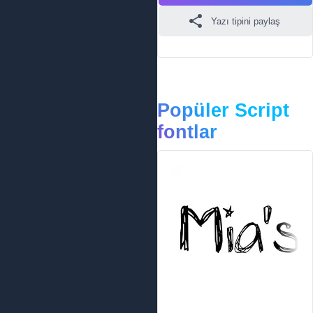
Yazı tipini paylaş
Popüler Script
fontlar