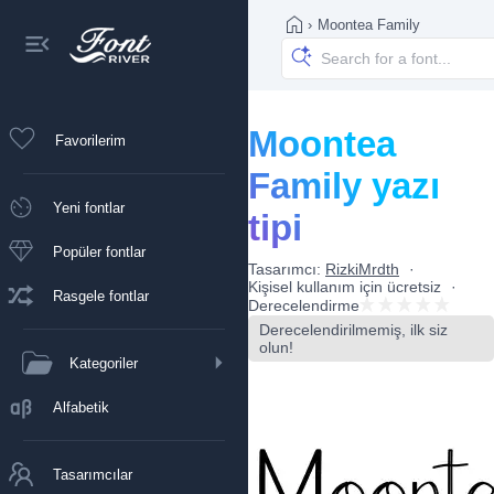
›
Moontea Family
Moontea
Favorilerim
Family yazı
Yeni fontlar
tipi
Popüler fontlar
Tasarımcı:
RizkiMrdth
Kişisel kullanım için ücretsiz
Rasgele fontlar
Derecelendirme
Derecelendirilmemiş, ilk siz
olun!
Kategoriler
Alfabetik
Tasarımcılar