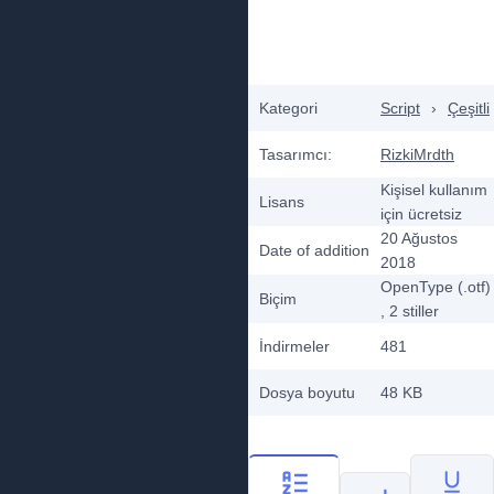
Kategori
Script
›
Çeşitli
Tasarımcı:
RizkiMrdth
Kişisel kullanım
Lisans
için ücretsiz
20 Ağustos
Date of addition
2018
OpenType (.otf)
Biçim
, 2
stiller
İndirmeler
481
Dosya boyutu
48 KB