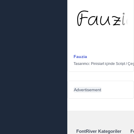
Fauzia
Tasarımcı:
Pinisiart
içinde
Script
/
Çeşi
Advertisement
FontRiver Kategoriler
F