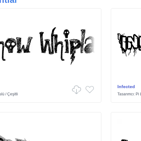
ntlar
Infected
slü
/
Çeşitli
Tasarımcı:
Pi 