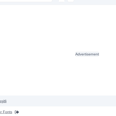
Advertisement
şitli
r Fonts