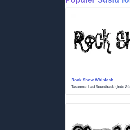
Popüler Süslü fo
Rock Show Whiplash
Tasarımcı:
Last Soundtrack
içinde
Sü