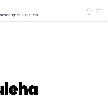
arkshock
içinde
Süslü
/
Çeşitli