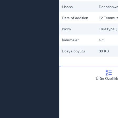
Lisans
Donationw
Date of addition
12 Temmuz
Biçim
TrueType (.
İndirmeler
471
Dosya boyutu
88 KB
Ürün Özellikle