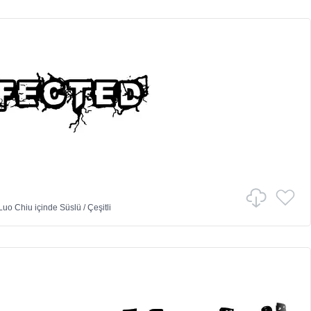
Luo Chiu
içinde
Süslü
/
Çeşitli