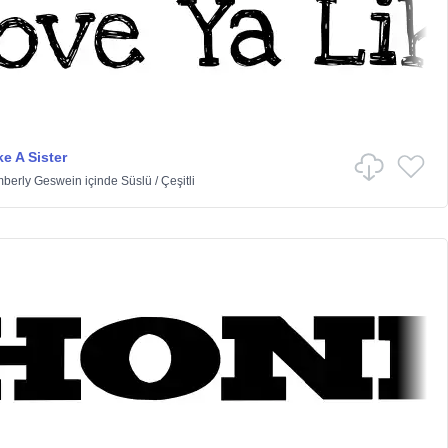
e A Sister
mberly Geswein
içinde
Süslü
/
Çeşitli