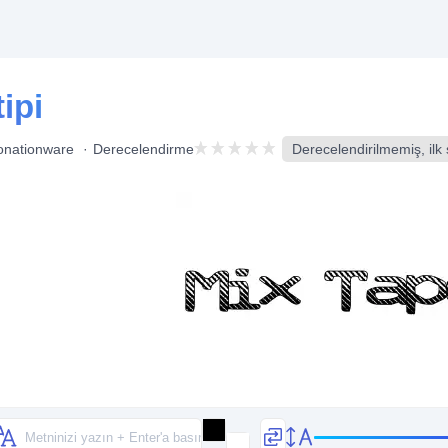
ipi
onationware
Derecelendirme
Derecelendirilmemiş, ilk 