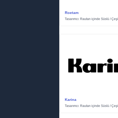
Roetam
Tasarımcı:
Rautan
içinde
Süslü
/
Çeşit
Karina
Tasarımcı:
Rautan
içinde
Süslü
/
Çeşit