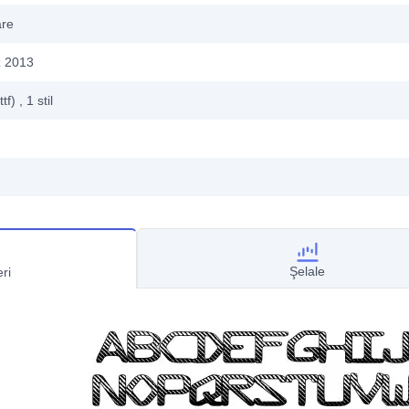
are
 2013
ttf)
, 1
stil
Şelale
ri