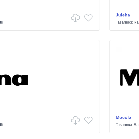
Juleha
li
Tasarımcı:
Ra
Mocola
li
Tasarımcı:
Ra