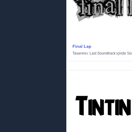
Final Lap
Tasarımcı:
Last Soundtrack
içinde
Sü