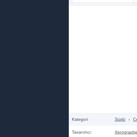
Kategori
Süslü
›
Çe
Tasarımcı:
Xerographe