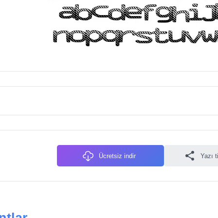
Ücretsiz indir
Yazı t