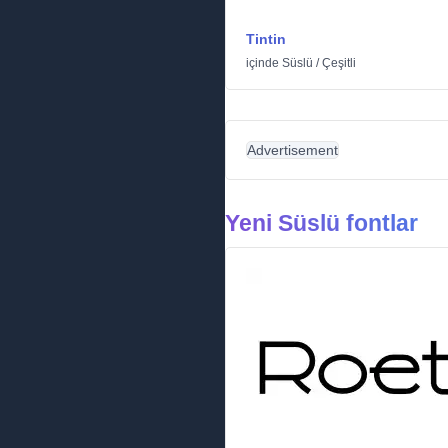
Tintin
içinde
Süslü
/
Çeşitli
Advertisement
Yeni Süslü fontlar