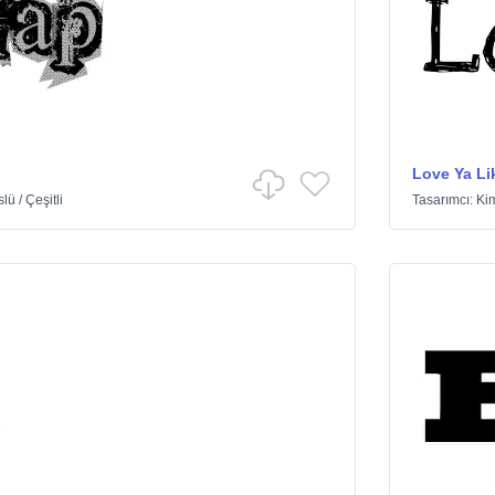
Love Ya Lik
slü
/
Çeşitli
Tasarımcı:
Ki