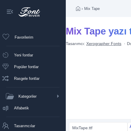
›
Mix Tape
Mix Tape yazı t
Favorilerim
Tasarımcı:
Xerographer Fonts
D
Yeni fontlar
Popüler fontlar
Rasgele fontlar
Kategoriler
Alfabetik
Tasarımcılar
MixTape.ttf