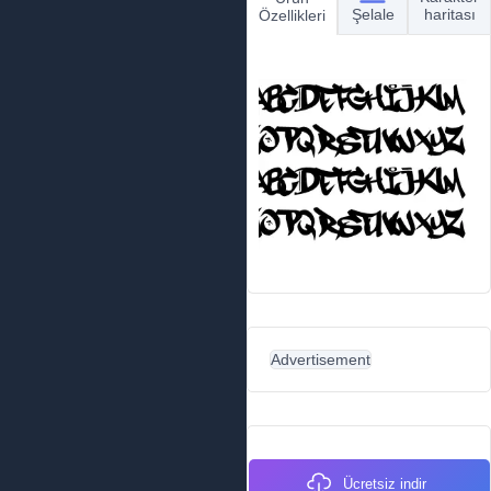
Şelale
haritası
Özellikleri
Advertisement
Ücretsiz indir