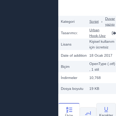
Duvar
Kategori
Script
›
yazısı
Urban
Tasarımcı:
Hook-Upz
Kişisel kullanım
Lisans
için ücretsiz
Date of addition
18 Ocak 2017
OpenType (.otf)
Biçim
, 1
stil
İndirmeler
10,768
Dosya boyutu
19 KB
Karakter
Ürün