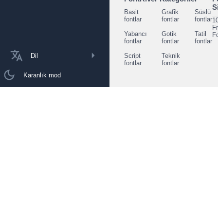
S
Basit
Grafik
Süslü
fontlar
fontlar
fontlar
1
F
Yabancı
Gotik
Tatil
F
fontlar
fontlar
fontlar
Dil
Script
Teknik
fontlar
fontlar
Karanlık mod