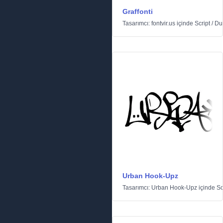
Graffonti
Tasarımcı:
fontvir.us
içinde
Script
/
Duv
Urban Hook-Upz
Tasarımcı:
Urban Hook-Upz
içinde
Sc