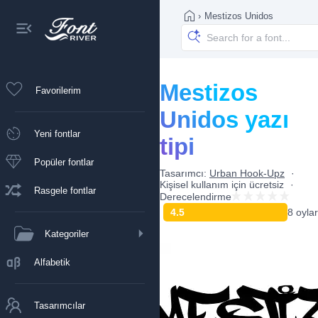
›
Mestizos Unidos
Mestizos
Favorilerim
Unidos yazı
Yeni fontlar
tipi
Popüler fontlar
Tasarımcı:
Urban Hook-Upz
Kişisel kullanım için ücretsiz
Rasgele fontlar
Derecelendirme
4.5
8 oylar
Kategoriler
Alfabetik
Tasarımcılar