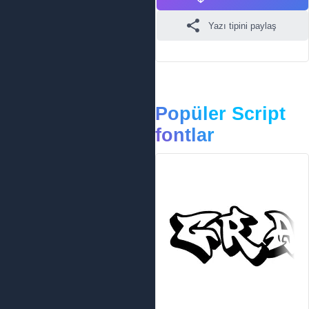
Yazı tipini paylaş
Popüler Script
fontlar