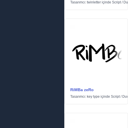
Tasarımcı:
twinletter
içinde
Script
/
Du
RiMBa zeRo
Tasarımcı:
key type
içinde
Script
/
Duv