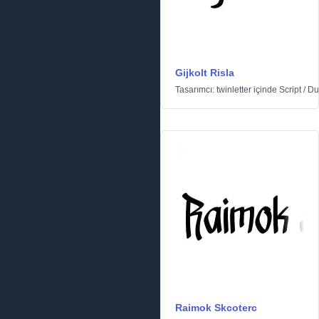
Gijkolt Risla
Tasarımcı:
twinletter
içinde
Script
/
Du
Raimok Skcoterc