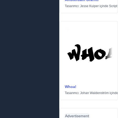
Tasarımcı:
Jesse Kuiper
içinde
Script
Whoa!
Tasarımcı:
Johan Waldenström
içind
Advertisement