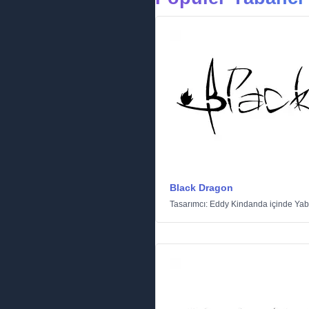
Black Dragon
Tasarımcı:
Eddy Kindanda
içinde
Yab