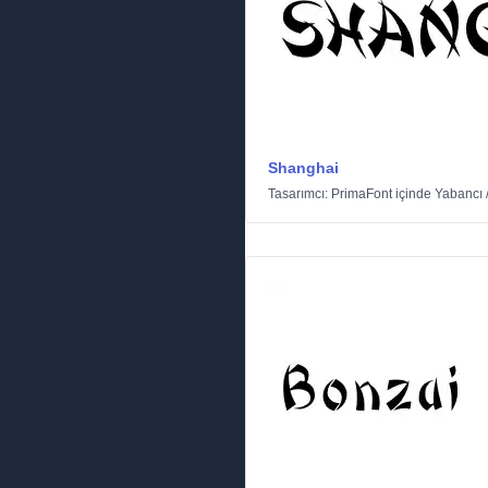
Shanghai
Tasarımcı:
PrimaFont
içinde
Yabancı