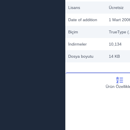
Lisans
Ücretsiz
Date of addition
1 Mart 200
Biçim
TrueType (.
İndirmeler
10,134
Dosya boyutu
14 KB
Ürün Özellikle