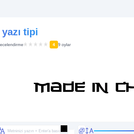
yazı tipi
ecelendirme
4
9 oylar