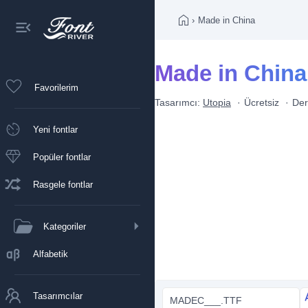
›
Made in China
Made in China 
Favorilerim
Tasarımcı:
Utopia
Ücretsiz
Der
Yeni fontlar
Popüler fontlar
Rasgele fontlar
Kategoriler
Alfabetik
Tasarımcılar
MADEC___.TTF