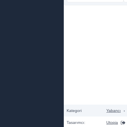
Kategori
Yabancı
›
Tasarımcı:
Utopia