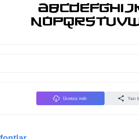
Ücretsiz indir
Yazı t
fontlar