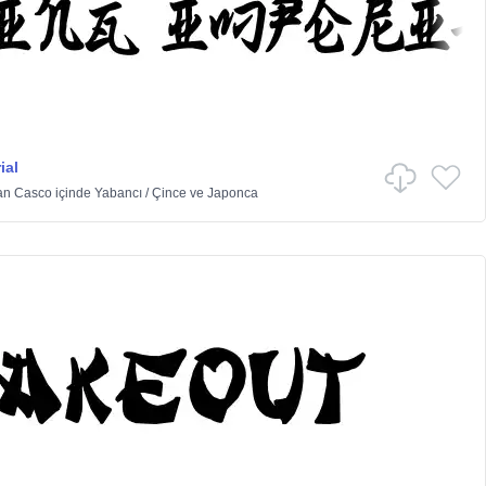
ial
an Casco
içinde
Yabancı
/
Çince ve Japonca