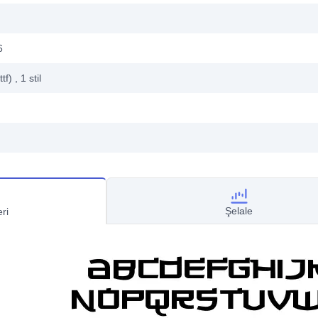
6
ttf)
, 1
stil
Şelale
ri