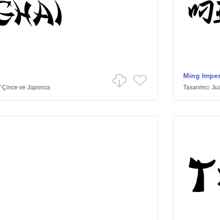
Ming Imper
/
Çince ve Japonca
Tasarımcı:
Ju