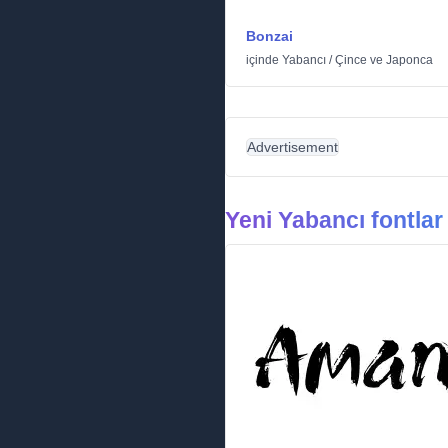
Bonzai
içinde
Yabancı
/
Çince ve Japonca
Advertisement
Yeni Yabancı fontlar