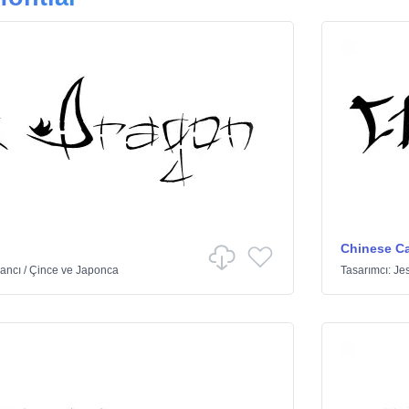
Chinese Ca
ancı
/
Çince ve Japonca
Tasarımcı:
Jes