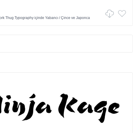
ork Thug Typography
içinde
Yabancı
/
Çince ve Japonca