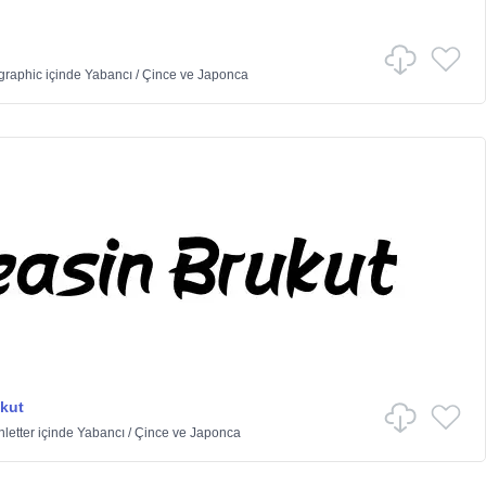
graphic
içinde
Yabancı
/
Çince ve Japonca
kut
nletter
içinde
Yabancı
/
Çince ve Japonca