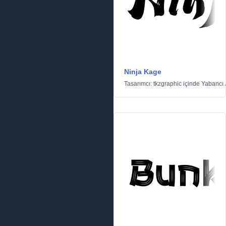
Ninja Kage
Tasarımcı:
tkzgraphic
içinde
Yabancı