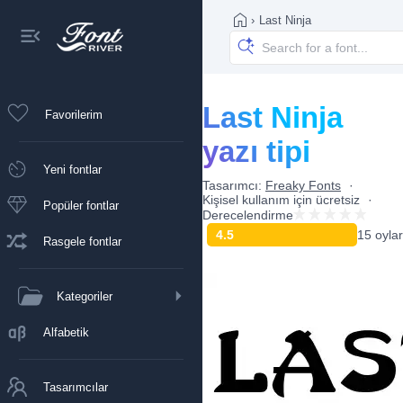
›
Last Ninja
Last Ninja
Favorilerim
yazı tipi
Yeni fontlar
Tasarımcı:
Freaky Fonts
Kişisel kullanım için ücretsiz
Popüler fontlar
Derecelendirme
4.5
15 oylar
Rasgele fontlar
Kategoriler
Alfabetik
Tasarımcılar