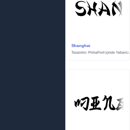
Shanghai
Tasarımcı:
PrimaFont
içinde
Yabancı