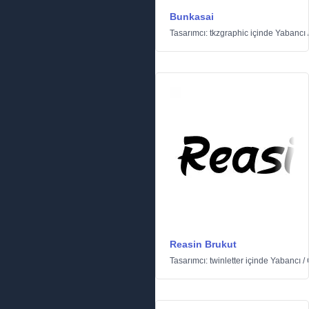
Bunkasai
Tasarımcı:
tkzgraphic
içinde
Yabancı
Reasin Brukut
Tasarımcı:
twinletter
içinde
Yabancı
/