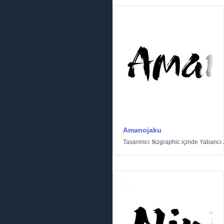
Amanojaku
Tasarımcı:
tkzgraphic
içinde
Yabancı