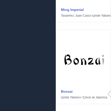
Ming Imperial
Tasarımcı:
Juan Casco
içinde
Yabanc
Bonzai
içinde
Yabancı
/
Çince ve Japonca