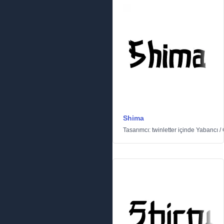
Shima
Tasarımcı:
twinletter
içinde
Yabancı
/