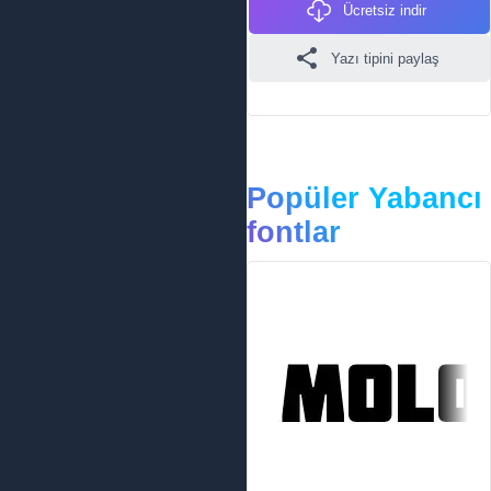
Ücretsiz indir
Yazı tipini paylaş
Popüler Yabancı
fontlar