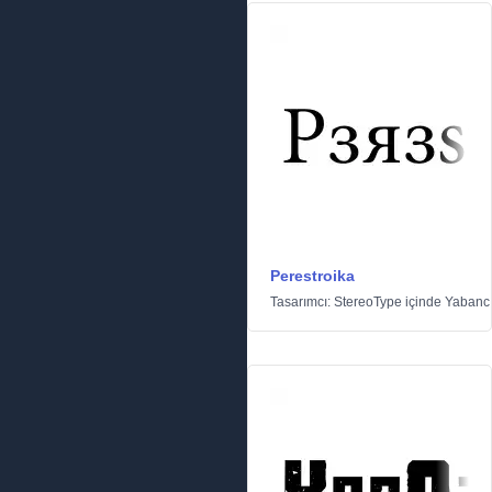
Perestroika
Tasarımcı:
StereoType
içinde
Yabanc