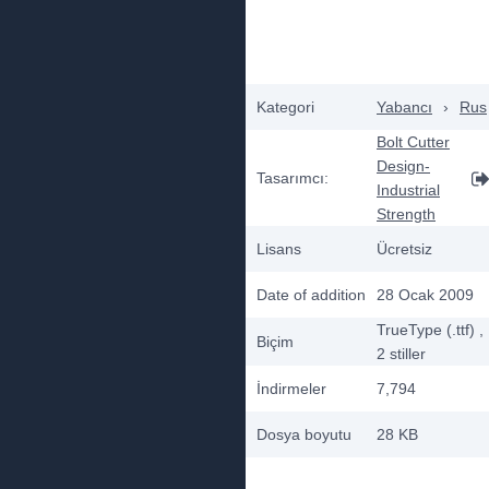
Kategori
Yabancı
›
Rus
Bolt Cutter
Design-
Tasarımcı:
Industrial
Strength
Lisans
Ücretsiz
Date of addition
28 Ocak 2009
TrueType (.ttf)
,
Biçim
2
stiller
İndirmeler
7,794
Dosya boyutu
28 KB