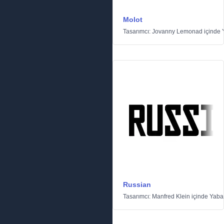
Molot
Tasarımcı:
Jovanny Lemonad
içinde
Russian
Tasarımcı:
Manfred Klein
içinde
Yaba