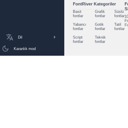
FontRiver Kategoriler
F
S
Basit
Grafik
Süslü
fontlar
fontlar
fontlar
1
F
Yabancı
Gotik
Tatil
F
fontlar
fontlar
fontlar
Dil
Script
Teknik
fontlar
fontlar
Karanlık mod