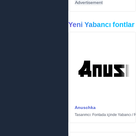
Advertisement
Yeni Yabancı fontlar
Anuschka
Tasarımcı:
Fontada
içinde
Yabancı
/