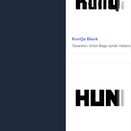
KonQa Black
Tasarımcı:
Victor Bagu
içinde
Yabanc