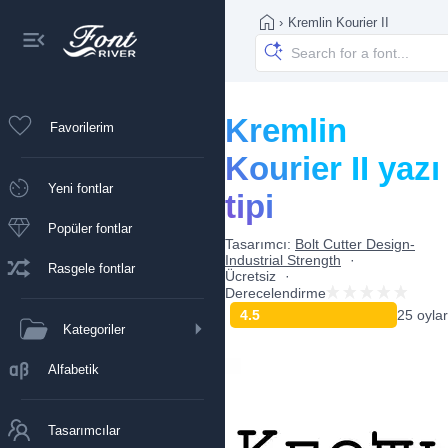
›
Kremlin Kourier II
Kremlin
Favorilerim
Kourier II yazı
Yeni fontlar
tipi
Popüler fontlar
Tasarımcı:
Bolt Cutter Design-
Industrial Strength
Rasgele fontlar
Ücretsiz
Derecelendirme
4.5
25 oylar
Kategoriler
Alfabetik
Tasarımcılar