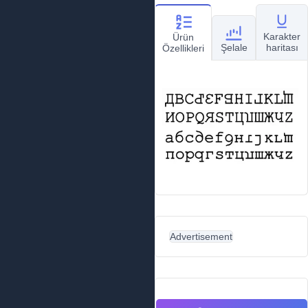
Karakter
Ürün
Şelale
haritası
Özellikleri
Advertisement