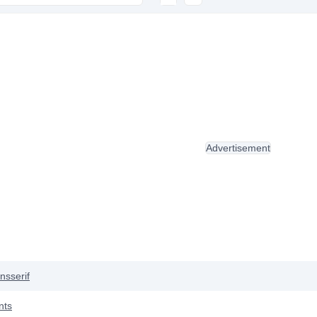
Advertisement
nsserif
nts