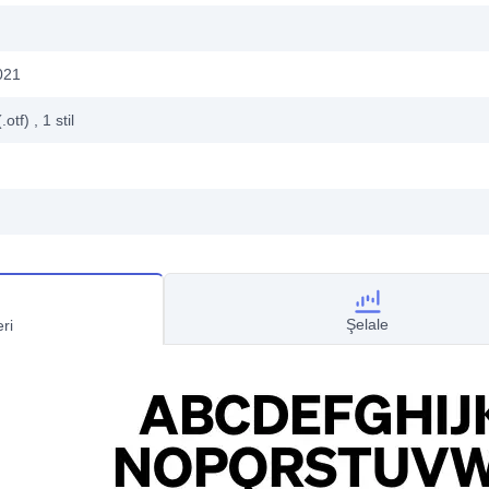
021
.otf)
, 1
stil
Şelale
ri