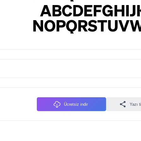
Ücretsiz indir
Yazı t