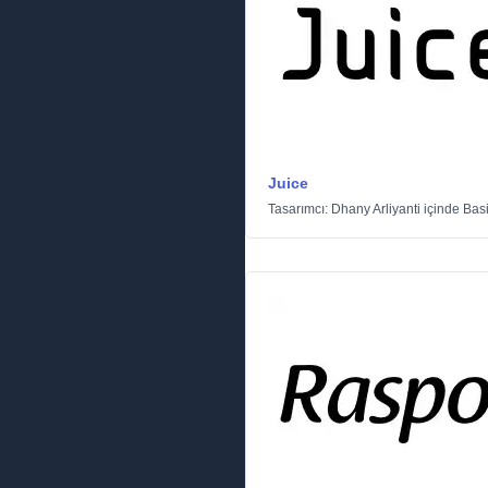
Juice
Tasarımcı:
Dhany Arliyanti
içinde
Basi