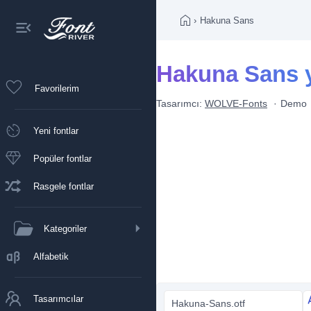
›
Hakuna Sans
Hakuna Sans ya
Favorilerim
Tasarımcı:
WOLVE-Fonts
Demo
Yeni fontlar
Popüler fontlar
Rasgele fontlar
Kategoriler
Alfabetik
Tasarımcılar
Hakuna-Sans.otf