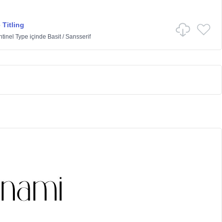
 Titling
tinel Type
içinde
Basit
/
Sansserif