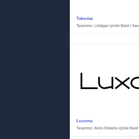
Takoma
Tasarımcı:
Limitype
içinde
Basit
/
Sans
Luxona
Tasarımcı:
Aivos Dreams
içinde
Basit