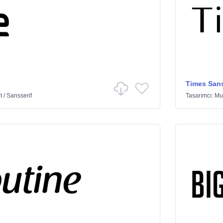
Times Sans
t
/
Sansserif
Tasarımcı:
Mu