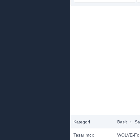
Kategori
Basit
›
Sa
Tasarımcı:
WOLVE-Fo