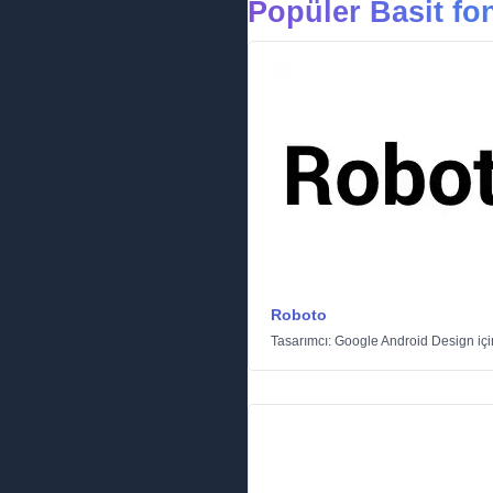
Popüler Basit fon
Roboto
Tasarımcı:
Google Android Design
iç