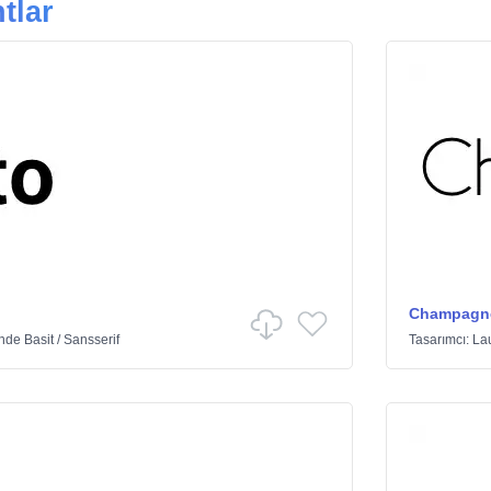
tlar
Champagne
inde
Basit
/
Sansserif
Tasarımcı:
La