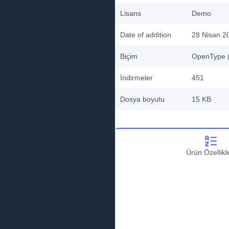
Lisans
Demo
Date of addition
28 Nisan 2
Biçim
OpenType (
İndirmeler
451
Dosya boyutu
15 KB
Ürün Özellikle