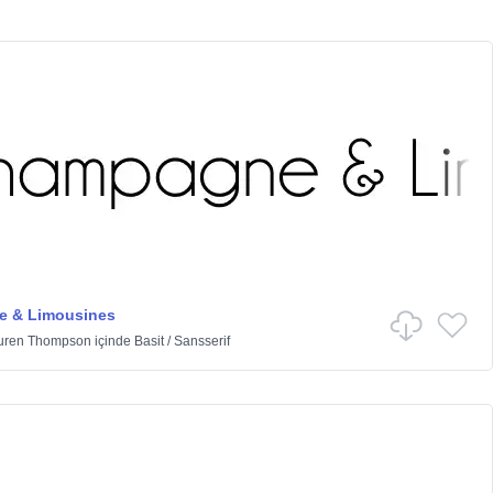
 & Limousines
uren Thompson
içinde
Basit
/
Sansserif