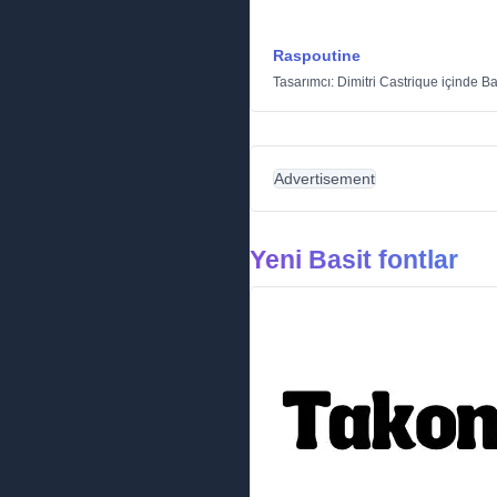
Raspoutine
Tasarımcı:
Dimitri Castrique
içinde
Ba
Advertisement
Yeni Basit fontlar