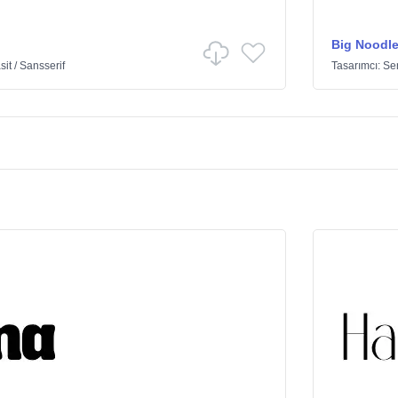
Big Noodle
sit
/
Sansserif
Tasarımcı:
Sen