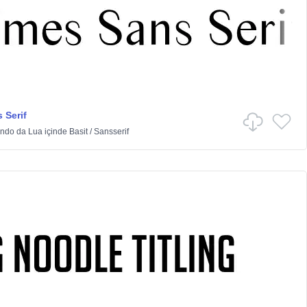
 Serif
ndo da Lua
içinde
Basit
/
Sansserif